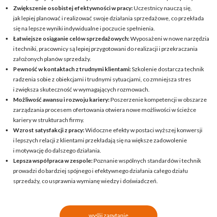
Zwiększenie osobistej efektywności w pracy:
Uczestnicy nauczą się,
jak lepiej planować i realizować swoje działania sprzedażowe, co przekłada
się na lepsze wyniki indywidualne i poczucie spełnienia.
Łatwiejsze osiąganie celów sprzedażowych:
Wyposażeni w nowe narzędzia
i techniki, pracownicy są lepiej przygotowani do realizacji i przekraczania
założonych planów sprzedaży.
Pewność w kontaktach z trudnymi klientami:
Szkolenie dostarcza technik
radzenia sobie z obiekcjami i trudnymi sytuacjami, co zmniejsza stres
i zwiększa skuteczność w wymagających rozmowach.
Możliwość awansu i rozwoju kariery:
Poszerzenie kompetencji w obszarze
zarządzania procesem ofertowania otwiera nowe możliwości w ścieżce
kariery w strukturach firmy.
Wzrost satysfakcji z pracy:
Widoczne efekty w postaci wyższej konwersji
i lepszych relacji z klientami przekładają się na większe zadowolenie
i motywację do dalszego działania.
Lepsza współpraca w zespole:
Poznanie wspólnych standardów i technik
prowadzi do bardziej spójnego i efektywnego działania całego działu
sprzedaży, co usprawnia wymianę wiedzy i doświadczeń.
wyślij zapytanie