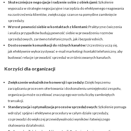
Skuteczniejsze negocjacje i radzenie sobie z obiekcjami:
Szkolenie
wyposaża w strategie negocjacyjne i narzędzia do efektywnego reagowania
na zastrzeżenia klientów, zwiększając szanse na pomyślne zamknięcie
sprzedaży.
Wzrost pewności siebie w kontaktach z klientami:
Praktyczne ćwiczenia
i analiza przypadków budują pewność siebie w prowadzeniu rozmów
sprzedażowych, zarówno telefonicznych, jak i bezpośrednich.
Dostosowanie komunikacji do różnych kanałów:
Uczestnicy uczą się,
jak efektywnie wykorzystywać e-mail marketing i kontakt telefoniczny, aby
budować relacje i prowadzić sprzedaż w zróżnicowanych kanałach.
Korzyści dla organizacji
Zwiększenie wskaźników konwersji i sprzedaży:
Dzięki lepszemu
zarządzaniu procesem ofertowania i doskonaleniu umiejętności zespołu,
organizacja może oczekiwać znaczącego wzrostu liczby zamkniętych
transakcji.
Standaryzacja i optymalizacja procesów sprzedażowych:
Szkolenie pomaga
wdrożyć spójne i efektywne procedury w całym dziale sprzedaży,
co prowadzi do większej przewidywalności wyników i łatwiejszego
skalowania działalności.