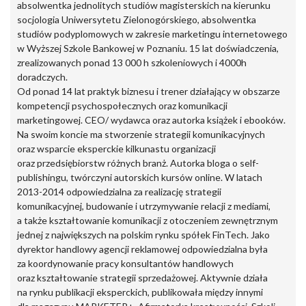
absolwentka jednolitych studiów magisterskich na kierunku
socjologia Uniwersytetu Zielonogórskiego, absolwentka
studiów podyplomowych w zakresie marketingu internetowego
w Wyższej Szkole Bankowej w Poznaniu. 15 lat doświadczenia,
zrealizowanych ponad 13 000 h szkoleniowych i 4000h
doradczych.
Od ponad 14 lat praktyk biznesu i trener działający w obszarze
kompetencji psychospołecznych oraz komunikacji
marketingowej. CEO/ wydawca oraz autorka książek i ebooków.
Na swoim koncie ma stworzenie strategii komunikacyjnych
oraz wsparcie eksperckie kilkunastu organizacji
oraz przedsiębiorstw różnych branż. Autorka bloga o self-
publishingu, twórczyni autorskich kursów online. W latach
2013-2014 odpowiedzialna za realizację strategii
komunikacyjnej, budowanie i utrzymywanie relacji z mediami,
a także kształtowanie komunikacji z otoczeniem zewnętrznym
jednej z największych na polskim rynku spółek FinTech. Jako
dyrektor handlowy agencji reklamowej odpowiedzialna była
za koordynowanie pracy konsultantów handlowych
oraz kształtowanie strategii sprzedażowej. Aktywnie działa
na rynku publikacji eksperckich, publikowała między innymi