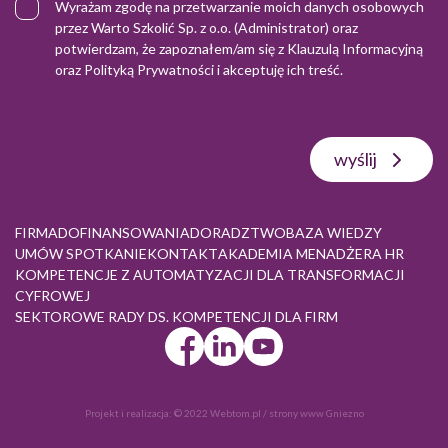
Wyrażam zgodę na przetwarzanie moich danych osobowych
przez Warto Szkolić Sp. z o.o. (Administrator) oraz
potwierdzam, że zapoznałem/am się z
Klauzulą Informacyjną
oraz
Polityką Prywatności
i akceptuję ich treść.
wyślij
FIRMA
DOFINANSOWANIA
DORADZTWO
BAZA WIEDZY
UMÓW SPOTKANIE
KONTAKT
AKADEMIA MENADŻERA HR
KOMPETENCJE Z AUTOMATYZACJI DLA TRANSFORMACJI
CYFROWEJ
SEKTOROWE RADY DS. KOMPETENCJI DLA FIRM
Projekt i realizacja:
© 2022 Webtom.pl
/
strony www Gniezno