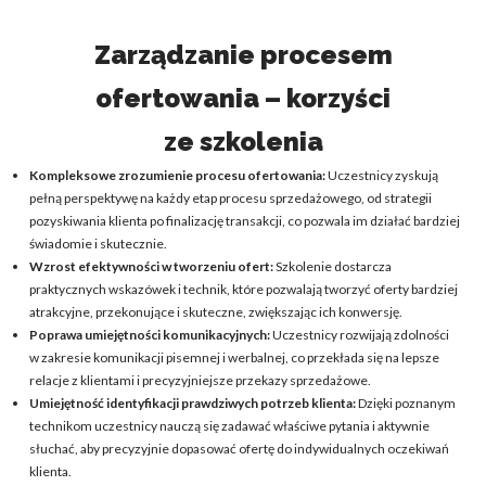
Zarządzanie procesem
ofertowania – korzyści
ze szkolenia
Kompleksowe zrozumienie procesu ofertowania:
Uczestnicy zyskują
pełną perspektywę na każdy etap procesu sprzedażowego, od strategii
pozyskiwania klienta po finalizację transakcji, co pozwala im działać bardziej
świadomie i skutecznie.
Wzrost efektywności w tworzeniu ofert:
Szkolenie dostarcza
praktycznych wskazówek i technik, które pozwalają tworzyć oferty bardziej
atrakcyjne, przekonujące i skuteczne, zwiększając ich konwersję.
Poprawa umiejętności komunikacyjnych:
Uczestnicy rozwijają zdolności
w zakresie komunikacji pisemnej i werbalnej, co przekłada się na lepsze
relacje z klientami i precyzyjniejsze przekazy sprzedażowe.
Umiejętność identyfikacji prawdziwych potrzeb klienta:
Dzięki poznanym
technikom uczestnicy nauczą się zadawać właściwe pytania i aktywnie
słuchać, aby precyzyjnie dopasować ofertę do indywidualnych oczekiwań
klienta.