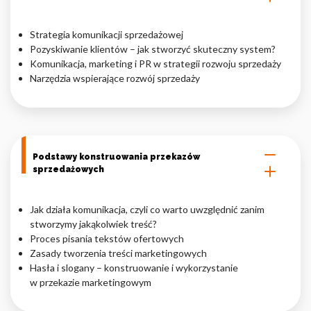
Nieklasyfikowane pliki cookie, to pliki, które są w procesie
Strategia komunikacji sprzedażowej
klasyfikowania, wraz z dostawcami poszczególnych ciasteczek.
Pozyskiwanie klientów – jak stworzyć skuteczny system?
Komunikacja, marketing i PR w strategii rozwoju sprzedaży
Narzędzia wspierające rozwój sprzedaży
Odrzuć
Zapisz moje preferencje
Akceptuj wszystko
Podstawy konstruowania przekazów
sprzedażowych
Jak działa komunikacja, czyli co warto uwzględnić zanim
stworzymy jakąkolwiek treść?
Proces pisania tekstów ofertowych
Zasady tworzenia treści marketingowych
Hasła i slogany – konstruowanie i wykorzystanie
w przekazie marketingowym