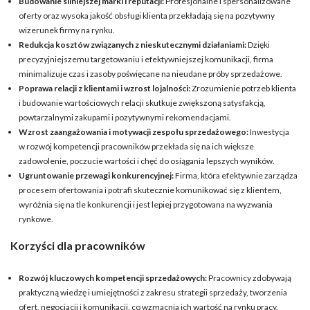
Budowanie silniejszej marki i reputacji:
Profesjonalne i spersonalizowane
oferty oraz wysoka jakość obsługi klienta przekładają się na pozytywny
wizerunek firmy na rynku.
Redukcja kosztów związanych z nieskutecznymi działaniami:
Dzięki
precyzyjniejszemu targetowaniu i efektywniejszej komunikacji, firma
minimalizuje czas i zasoby poświęcane na nieudane próby sprzedażowe.
Poprawa relacji z klientami i wzrost lojalności:
Zrozumienie potrzeb klienta
i budowanie wartościowych relacji skutkuje zwiększoną satysfakcją,
powtarzalnymi zakupami i pozytywnymi rekomendacjami.
Wzrost zaangażowania i motywacji zespołu sprzedażowego:
Inwestycja
w rozwój kompetencji pracowników przekłada się na ich większe
zadowolenie, poczucie wartości i chęć do osiągania lepszych wyników.
Ugruntowanie przewagi konkurencyjnej:
Firma, która efektywnie zarządza
procesem ofertowania i potrafi skutecznie komunikować się z klientem,
wyróżnia się na tle konkurencji i jest lepiej przygotowana na wyzwania
rynkowe.
Korzyści dla pracowników
Rozwój kluczowych kompetencji sprzedażowych:
Pracownicy zdobywają
praktyczną wiedzę i umiejętności z zakresu strategii sprzedaży, tworzenia
ofert, negocjacji i komunikacji, co wzmacnia ich wartość na rynku pracy.