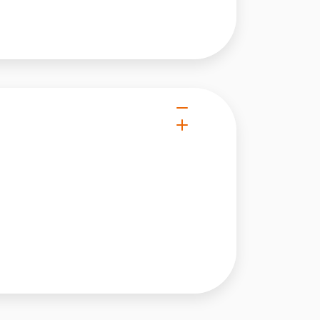
 użytkownicy zachowują się
 Celem jest wyświetlanie
e dla wydawców i
ególnych ciasteczek.
eptuj wszystko