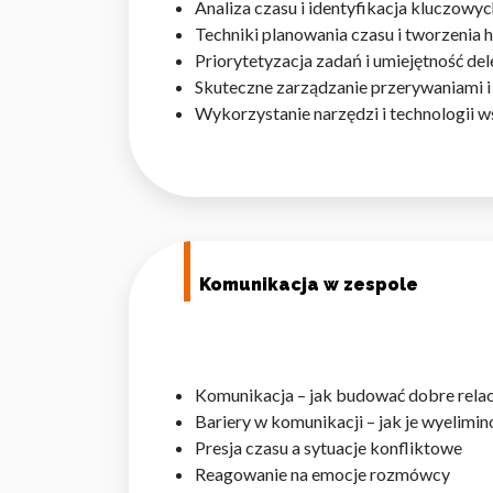
Analiza czasu i identyfikacja kluczowy
Techniki planowania czasu i tworzeni
Priorytetyzacja zadań i umiejętność de
Skuteczne zarządzanie przerywaniami i
Wykorzystanie narzędzi i technologii
Wykorzystujemy pliki cookie 
naszej witrynie. Informacje
analitycznym. Partnerzy mog
z ich usług.
Niezbędne
Komunikacja w zespole
Niezbędne pliki cookie mają 
sposób bez nich. Te pliki co
Komunikacja – jak budować dobre relac
Preferencje
Bariery w komunikacji – jak je wyelimi
Pliki cookie dotyczące prefe
Presja czasu a sytuacje konfliktowe
np. preferowany język lub re
Reagowanie na emocje rozmówcy