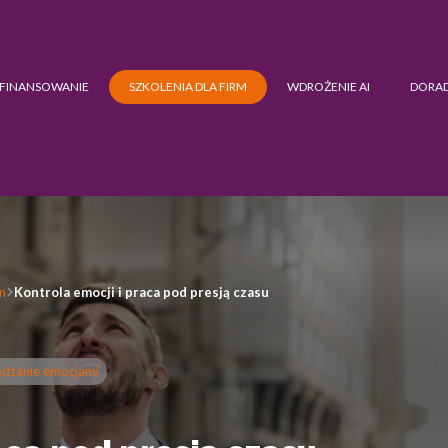
FINANSOWANIE
SZKOLENIA DLA FIRM
WDROŻENIE AI
DORA
m
Kontrola emocji i praca pod presją czasu
ządzanie emocjami