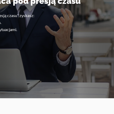
aca pod presją czasu
esją czasu” zyskasz:
.
ytuacjami.