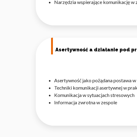
Narzędzia wspierające komunikację w 
Statystyka
Statystyczne pliki cookie p
na stronie, gromadząc i zgła
Marketing
Asertywność a działanie pod pr
Marketingowe pliki cookie s
reklam, które są istotne i 
reklamodawców strony trzec
Asertywność jako pożądana postawa w
Nieklasyfikowane
Techniki komunikacji asertywnej w pra
Nieklasyfikowane pliki cooki
Komunikacja w sytuacjach stresowych
Informacja zwrotna w zespole
Odrzuć