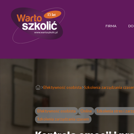
15 lat
FIRMA
DO
Efektywność osobista
Szkolenia zarządzania czase
Efektywność osobista
Online
Szkolenia stres i zar
Szkolenia zarządzania czasem