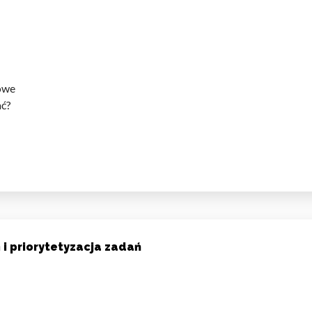
sowe
ać?
i priorytetyzacja zadań