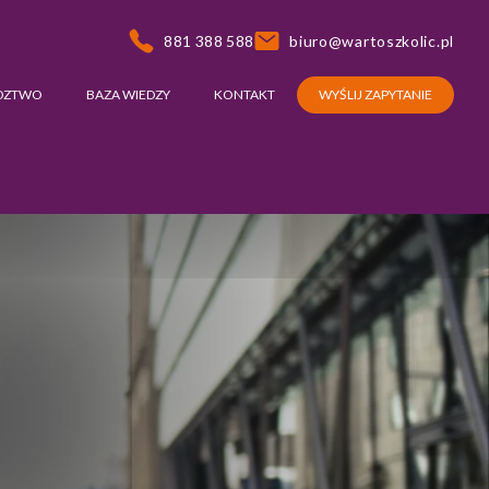
881 388 588
biuro@wartoszkolic.pl
DZTWO
BAZA WIEDZY
KONTAKT
WYŚLIJ ZAPYTANIE