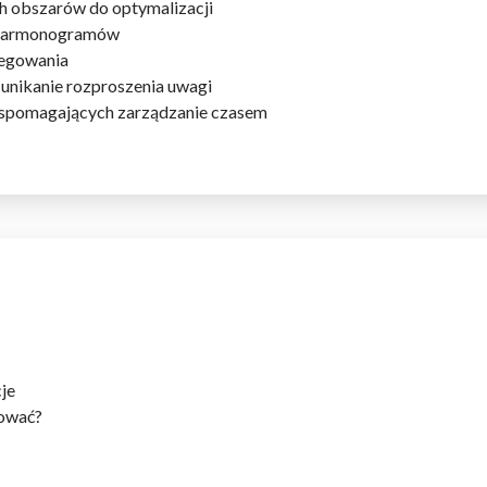
ch obszarów do optymalizacji
a harmonogramów
legowania
 unikanie rozproszenia uwagi
 wspomagających zarządzanie czasem
do spersonalizowania treści i reklam, aby oferować funkcje społeczności
 o tym, jak korzystasz z naszej witryny, udostępniamy partnerom społecz
ą połączyć te informacje z innymi danymi otrzymanymi od Ciebie lub uzy
kluczowe znaczenie dla podstawowych funkcji witryny i witryna nie będzi
okie nie przechowują żadnych danych umożliwiających identyfikację osoby
je
nować?
rencji umożliwiają stronie zapamiętanie informacji, które zmieniają wyglą
gion, w którym znajduje się użytkownik.