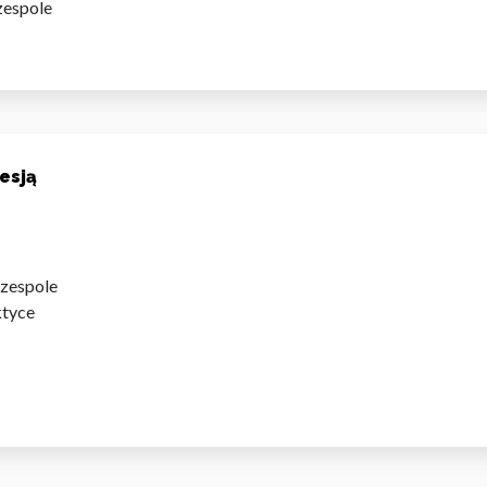
zespole
omagają właścicielem stron internetowych zrozumieć, w jaki sposób różni
szając anonimowe informacje.
esją
tosowane są w celu śledzenia użytkowników na stronach internetowych.
interesujące dla poszczególnych użytkowników i tym samym bardziej cenn
iej.
 zespole
ktyce
e, to pliki, które są w procesie klasyfikowania, wraz z dostawcami poszcz
Zapisz moje preferencje
Akc