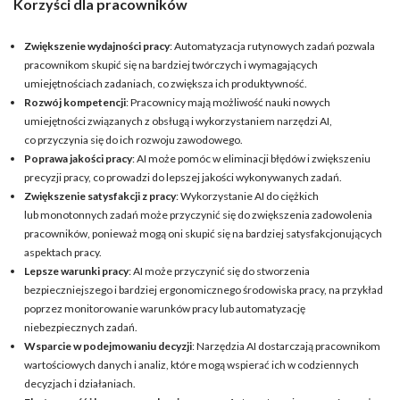
Korzyści dla pracowników
Zwiększenie wydajności pracy
: Automatyzacja rutynowych zadań pozwala
pracownikom skupić się na bardziej twórczych i wymagających
umiejętnościach zadaniach, co zwiększa ich produktywność.
Rozwój kompetencji
: Pracownicy mają możliwość nauki nowych
umiejętności związanych z obsługą i wykorzystaniem narzędzi AI,
co przyczynia się do ich rozwoju zawodowego.
Poprawa jakości pracy
: AI może pomóc w eliminacji błędów i zwiększeniu
precyzji pracy, co prowadzi do lepszej jakości wykonywanych zadań.
Zwiększenie satysfakcji z pracy
: Wykorzystanie AI do ciężkich
lub monotonnych zadań może przyczynić się do zwiększenia zadowolenia
pracowników, ponieważ mogą oni skupić się na bardziej satysfakcjonujących
aspektach pracy.
Lepsze warunki pracy
: AI może przyczynić się do stworzenia
bezpieczniejszego i bardziej ergonomicznego środowiska pracy, na przykład
poprzez monitorowanie warunków pracy lub automatyzację
niebezpiecznych zadań.
Wsparcie w podejmowaniu decyzji
: Narzędzia AI dostarczają pracownikom
wartościowych danych i analiz, które mogą wspierać ich w codziennych
decyzjach i działaniach.