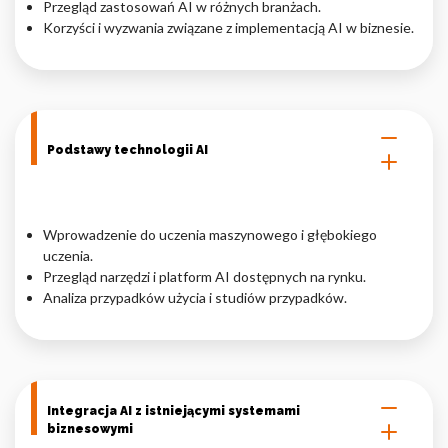
Przegląd zastosowań AI w różnych branżach.
Korzyści i wyzwania związane z implementacją AI w biznesie.
Nieklasyfikowane pliki cookie, to pliki, które są w procesie
klasyfikowania, wraz z dostawcami poszczególnych ciasteczek.
Odrzuć
Podstawy technologii AI
Zapisz moje preferencje
Akceptuj wszystko
Wprowadzenie do uczenia maszynowego i głębokiego
uczenia.
Przegląd narzędzi i platform AI dostępnych na rynku.
Analiza przypadków użycia i studiów przypadków.
Integracja AI z istniejącymi systemami
biznesowymi