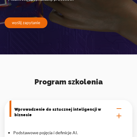
Pliki cookie dotyczące preferencji umożliwiają stronie
zapamiętanie informacji, które zmieniają wygląd lub
funkcjonowanie strony, np. preferowany język lub region, w
którym znajduje się użytkownik.
wyślij zapytanie
Statystyka
Statystyczne pliki cookie pomagają właścicielem stron
internetowych zrozumieć, w jaki sposób różni użytkownicy
zachowują się na stronie, gromadząc i zgłaszając anonimowe
informacje.
Program szkolenia
Marketing
Marketingowe pliki cookie stosowane są w celu śledzenia
użytkowników na stronach internetowych. Celem jest
wyświetlanie reklam, które są istotne i interesujące dla
Wprowadzenie do sztucznej inteligencji w
poszczególnych użytkowników i tym samym bardziej cenne dla
biznesie
wydawców i reklamodawców strony trzeciej.
Podstawowe pojęcia i definicje AI.
Nieklasyfikowane