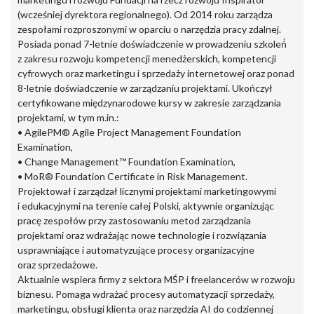
(wcześniej dyrektora regionalnego). Od 2014 roku zarządza
zespołami rozproszonymi w oparciu o narzędzia pracy zdalnej.
Posiada ponad 7-letnie doświadczenie w prowadzeniu szkoleń́
z zakresu rozwoju kompetencji menedżerskich, kompetencji
cyfrowych oraz marketingu i sprzedaży internetowej oraz ponad
8-letnie doświadczenie w zarządzaniu projektami. Ukończył
certyfikowane międzynarodowe kursy w zakresie zarządzania
projektami, w tym m.in.:
• AgilePM® Agile Project Management Foundation
Examination,
• Change Management™ Foundation Examination,
• MoR® Foundation Certificate in Risk Management.
Projektował i zarządzał licznymi projektami marketingowymi
i edukacyjnymi na terenie całej Polski, aktywnie organizując
pracę zespołów przy zastosowaniu metod zarządzania
projektami oraz wdrażając nowe technologie i rozwiązania
usprawniające i automatyzujące procesy organizacyjne
oraz sprzedażowe.
Aktualnie wspiera firmy z sektora MŚP i freelancerów w rozwoju
biznesu. Pomaga wdrażać procesy automatyzacji sprzedaży,
marketingu, obsługi klienta oraz narzędzia AI do codziennej