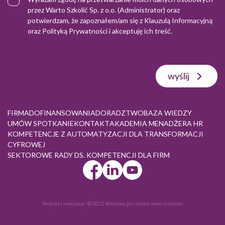
przez Warto Szkolić Sp. z o.o. (Administrator) oraz
potwierdzam, że zapoznałem/am się z
Klauzulą Informacyjną
oraz
Polityką Prywatności
i akceptuję ich treść.
wyślij
FIRMA
DOFINANSOWANIA
DORADZTWO
BAZA WIEDZY
UMÓW SPOTKANIE
KONTAKT
AKADEMIA MENADŻERA HR
KOMPETENCJE Z AUTOMATYZACJI DLA TRANSFORMACJI
CYFROWEJ
SEKTOROWE RADY DS. KOMPETENCJI DLA FIRM
Projekt i realizacja:
© 2022 Webtom.pl
/
strony www Gniezno