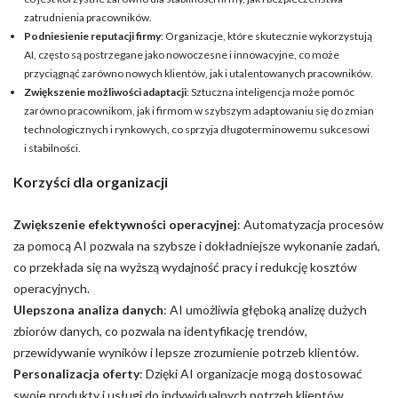
zatrudnienia pracowników.
Podniesienie reputacji firmy
: Organizacje, które skutecznie wykorzystują
AI, często są postrzegane jako nowoczesne i innowacyjne, co może
przyciągnąć zarówno nowych klientów, jak i utalentowanych pracowników.
Zwiększenie możliwości adaptacji
: Sztuczna inteligencja może pomóc
zarówno pracownikom, jak i firmom w szybszym adaptowaniu się do zmian
technologicznych i rynkowych, co sprzyja długoterminowemu sukcesowi
i stabilności.
Korzyści dla organizacji
Zwiększenie efektywności operacyjnej
: Automatyzacja procesów
za pomocą AI pozwala na szybsze i dokładniejsze wykonanie zadań,
co przekłada się na wyższą wydajność pracy i redukcję kosztów
operacyjnych.
Ulepszona analiza danych
: AI umożliwia głęboką analizę dużych
zbiorów danych, co pozwala na identyfikację trendów,
przewidywanie wyników i lepsze zrozumienie potrzeb klientów.
Personalizacja oferty
: Dzięki AI organizacje mogą dostosować
swoje produkty i usługi do indywidualnych potrzeb klientów,