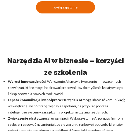
wyślij zapytanie
Narzędzia AI w biznesie – korzyści
ze szkolenia
Wzrost innowacyjności
: Wdrożenie AI sprzyja tworzeniu innowacyjnych
rozwiązań, które mogą inspirować pracowników do myślenia kreatywnego
i eksplorowania nowych możliwości.
Lepsza komunikacja i współpraca
: Narzędzia AI mogą ułatwiać komunikację
wewnętrzną i współpracę między zespołami, na przykład poprzez
inteligentne systemy zarządzania projektami czy analizę danych.
Zwiększenie elastyczności organizacji
: Wykorzystanie AI pomaga firmom
szybciej reagować na zmieniające się warunki rynkowe i potrzeby klientów,
co jest korzystne zarówno dla stabilności firmy, jak i bezpieczeństwa