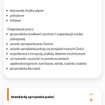
Nieklasyfikowane pliki cookie, to pliki, które są w procesie
kierownik służby pięter
klasyfikowania, wraz z dostawcami poszczególnych ciasteczek.
pokojowe
holowe
Odrzuć
Organizacja pracy:
gospodarka środkami czystości i organizacja wózka
Zapisz moje preferencje
pokojowej
zasady sprzątania przy Gościu
Akceptuj wszystko
zasady sprzątania pokoju na przyjazd nowych Gości
współpraca z recepcją, pralnią, działem technicznym
utrzymanie czystości w pomieszczeniach
ogólnodostępnych: korytarze, windy, szatnie, toalety
gospodarka kluczami
Standardy sprzątania pokoi