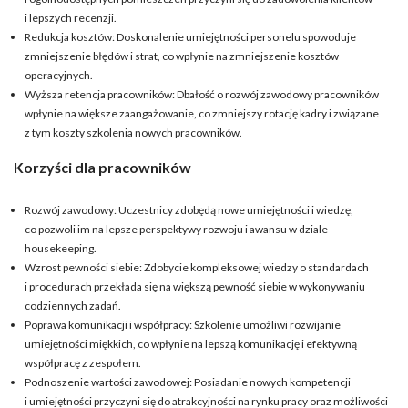
i lepszych recenzji.
Redukcja kosztów: Doskonalenie umiejętności personelu spowoduje
zmniejszenie błędów i strat, co wpłynie na zmniejszenie kosztów
operacyjnych.
Wyższa retencja pracowników: Dbałość o rozwój zawodowy pracowników
wpłynie na większe zaangażowanie, co zmniejszy rotację kadry i związane
z tym koszty szkolenia nowych pracowników.
Korzyści dla pracowników
Rozwój zawodowy: Uczestnicy zdobędą nowe umiejętności i wiedzę,
co pozwoli im na lepsze perspektywy rozwoju i awansu w dziale
housekeeping.
Wzrost pewności siebie: Zdobycie kompleksowej wiedzy o standardach
i procedurach przekłada się na większą pewność siebie w wykonywaniu
codziennych zadań.
Poprawa komunikacji i współpracy: Szkolenie umożliwi rozwijanie
umiejętności miękkich, co wpłynie na lepszą komunikację i efektywną
współpracę z zespołem.
Podnoszenie wartości zawodowej: Posiadanie nowych kompetencji
i umiejętności przyczyni się do atrakcyjności na rynku pracy oraz możliwości