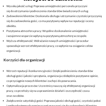
Wysoka jakość usług: Poprawa umiejętności personelu przyczyni
się do utrzymania i podnoszenia standardów świadczonych usług.
Zadowolenie klientów: Doskonała obsługa i utrzymanie czystości przyczynią
się do zadowolenia gości, co ma pozytywny wpływ na reputację i oceny
obiektu.
Pozytywna atmosfera pracy: Wspólne doskonalenie umiejętności
i wzajemne wsparcie wpłyną na pozytywną atmosferę w zespole.
Wyższa efektywność: Wdrażanie nowych umiejętności i procedur
spowoduje wzrost efektywności pracy, co wpłynie na osiąganie celów
organizacji.
Korzyści dla organizacji
Wzrost reputacji i konkurencyjności: Dzięki podniesieniu standardów
obsługi gości i jakości sprzątania, organizacja zdobędzie pozytywne opinie,
co przyciągnie nowych klientów i zachęci do powracania.
Optymalizacja procesów: Uczestnicy nauczą się efektywnej organizacji
pracy, co przełoży się na usprawnienie działań i oszczędność czasu
oraz zasobów.
Zwiększenie satysfakcji gości: Poprawa jakości obsługi gości, czystości pokoi
i ogólnodostępnych pomieszczeń przyczyni się do zadowolenia klientów