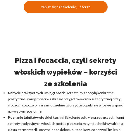
zapisz się na szkolenie już teraz
Pizza i focaccia, czyli sekrety
włoskich wypieków – korzyści
ze szkolenia
Nabycie praktycznych umiejętności
: Uczestnicy zdobędą konkretne,
praktyczne umiejętności w zakresie przygotowywania autentycznej pizzy
i focacci, co pozwoli im samodzielnie tworzyć te popularne włoskie wypieki
na wysokim poziomie.
Poznanie tajników włoskiej kuchni
: Szkolenie odkryje przed uczestnikami
sekrety tradycyjnych włoskich metod pieczenia, w tym techniki wyrabiania
ciasta, fermentacji i optymalnego doboru składników, co pozwoli im lepiej