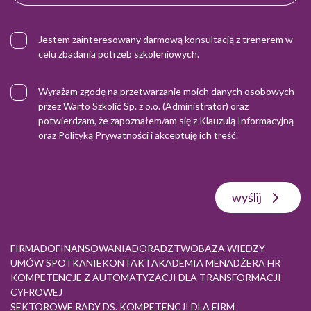
Jestem zainteresowany darmową konsultacją z trenerem w
celu zbadania potrzeb szkoleniowych.
Wyrażam zgodę na przetwarzanie moich danych osobowych
przez Warto Szkolić Sp. z o.o. (Administrator) oraz
potwierdzam, że zapoznałem/am się z
Klauzulą Informacyjną
oraz
Polityką Prywatności
i akceptuję ich treść.
wyślij
FIRMA
DOFINANSOWANIA
DORADZTWO
BAZA WIEDZY
UMÓW SPOTKANIE
KONTAKT
AKADEMIA MENADŻERA HR
KOMPETENCJE Z AUTOMATYZACJI DLA TRANSFORMACJI
CYFROWEJ
SEKTOROWE RADY DS. KOMPETENCJI DLA FIRM