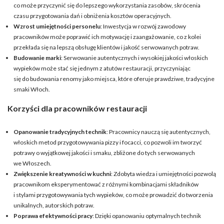
co może przyczynić się do lepszego wykorzystania zasobów, skrócenia
czasu przygotowania dań i obniżenia kosztów operacyjnych.
Wzrost umiejętności personelu
: Inwestycja w rozwój zawodowy
pracowników może poprawić ich motywację i zaangażowanie, co z kolei
przekłada się na lepszą obsługę klientów i jakość serwowanych potraw.
Budowanie marki
: Serwowanie autentycznych i wysokiej jakości włoskich
wypieków może stać się jednym z atutów restauracji, przyczyniając
się do budowania renomy jako miejsca, które oferuje prawdziwe, tradycyjne
smaki Włoch.
Korzyści dla pracowników restauracji
Opanowanie tradycyjnych technik
: Pracownicy nauczą się autentycznych,
włoskich metod przygotowywania pizzy i focacci, co pozwoli im tworzyć
potrawy o wyjątkowej jakości i smaku, zbliżone do tych serwowanych
we Włoszech.
Zwiększenie kreatywności w kuchni
: Zdobyta wiedza i umiejętności pozwolą
pracownikom eksperymentować z różnymi kombinacjami składników
i stylami przygotowywania tych wypieków, co może prowadzić do tworzenia
unikalnych, autorskich potraw.
Poprawa efektywności pracy
: Dzięki opanowaniu optymalnych technik