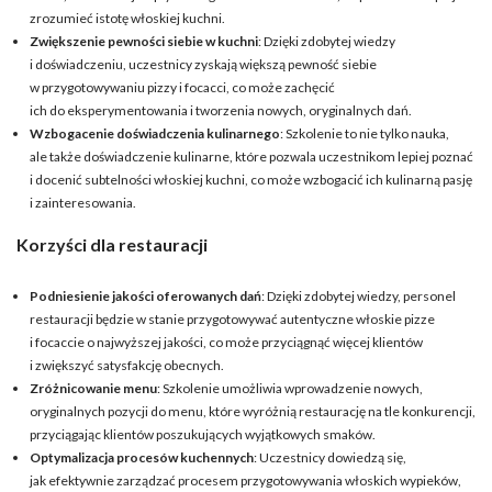
zrozumieć istotę włoskiej kuchni.
Zwiększenie pewności siebie w kuchni
: Dzięki zdobytej wiedzy
i doświadczeniu, uczestnicy zyskają większą pewność siebie
w przygotowywaniu pizzy i focacci, co może zachęcić
ich do eksperymentowania i tworzenia nowych, oryginalnych dań.
Wzbogacenie doświadczenia kulinarnego
: Szkolenie to nie tylko nauka,
ale także doświadczenie kulinarne, które pozwala uczestnikom lepiej poznać
i docenić subtelności włoskiej kuchni, co może wzbogacić ich kulinarną pasję
i zainteresowania.
Korzyści dla restauracji
Podniesienie jakości oferowanych dań
: Dzięki zdobytej wiedzy, personel
restauracji będzie w stanie przygotowywać autentyczne włoskie pizze
i focaccie o najwyższej jakości, co może przyciągnąć więcej klientów
i zwiększyć satysfakcję obecnych.
Zróżnicowanie menu
: Szkolenie umożliwia wprowadzenie nowych,
oryginalnych pozycji do menu, które wyróżnią restaurację na tle konkurencji,
przyciągając klientów poszukujących wyjątkowych smaków.
Optymalizacja procesów kuchennych
: Uczestnicy dowiedzą się,
jak efektywnie zarządzać procesem przygotowywania włoskich wypieków,