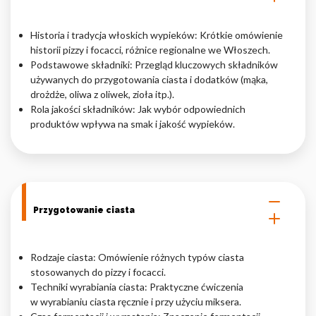
Nieklasyfikowane pliki cookie, to pliki, które są w procesie
Historia i tradycja włoskich wypieków: Krótkie omówienie
klasyfikowania, wraz z dostawcami poszczególnych ciasteczek.
historii pizzy i focacci, różnice regionalne we Włoszech.
Podstawowe składniki: Przegląd kluczowych składników
używanych do przygotowania ciasta i dodatków (mąka,
Odrzuć
drożdże, oliwa z oliwek, zioła itp.).
Zapisz moje preferencje
Rola jakości składników: Jak wybór odpowiednich
produktów wpływa na smak i jakość wypieków.
Akceptuj wszystko
Przygotowanie ciasta
Rodzaje ciasta: Omówienie różnych typów ciasta
stosowanych do pizzy i focacci.
Techniki wyrabiania ciasta: Praktyczne ćwiczenia
w wyrabianiu ciasta ręcznie i przy użyciu miksera.