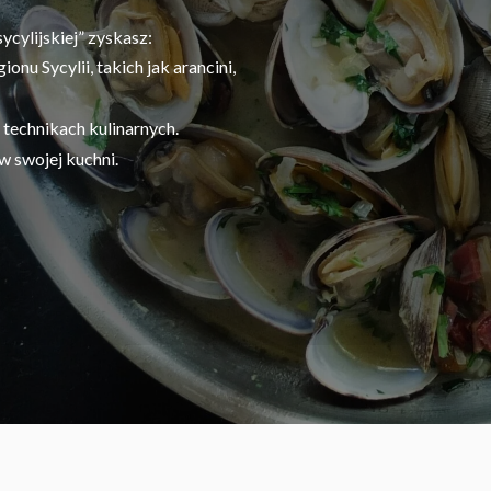
cylijskiej” zyskasz:
nu Sycylii, takich jak arancini,
 technikach kulinarnych.
w swojej kuchni.