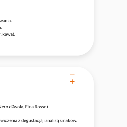
 użytkownicy zachowują się
wania.
.
, kawa).
 Celem jest wyświetlanie
e dla wydawców i
ególnych ciasteczek.
eptuj wszystko
ero d’Avola, Etna Rosso)
wiczenia z degustacją i analizą smaków.