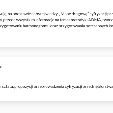
ują, na podstawie nabytej wiedzy, „Mapę drogową” cyfryzacji pr
dy, przede wszystkim informacje na temat metodyki ADMA, tworzą
rzygotowaniu harmonogramu oraz przygotowania potrzebnych komp
u
sztatu, propozycji przeprowadzenia cyfryzacji przedsiębiorstwa