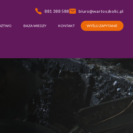
881 388 588
biuro@wartoszkolic.pl
DZTWO
BAZA WIEDZY
KONTAKT
WYŚLIJ ZAPYTANIE