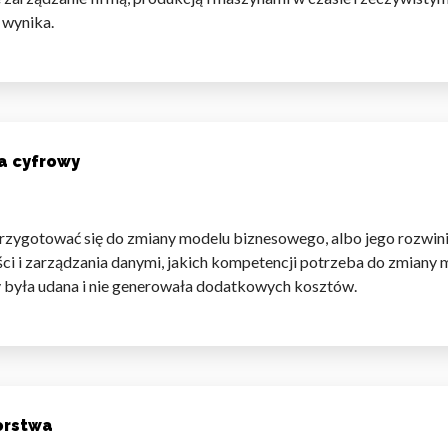
 wynika.
omagają właścicielem stron internetowych zrozumieć, w jaki sposób różni
szając anonimowe informacje.
a cyfrowy
tosowane są w celu śledzenia użytkowników na stronach internetowych.
interesujące dla poszczególnych użytkowników i tym samym bardziej cenn
iej.
przygotować się do zmiany modelu biznesowego, albo jego rozwini
ości i zarządzania danymi, jakich kompetencji potrzeba do zmian
y była udana i nie generowała dodatkowych kosztów.
e, to pliki, które są w procesie klasyfikowania, wraz z dostawcami poszcz
Zapisz moje preferencje
Akc
orstwa