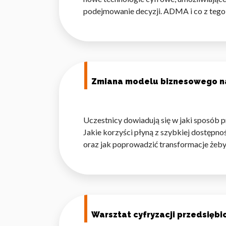
podejmowanie decyzji. ADMA i co z tego
Statystyka
Statystyczne pliki cookie p
na stronie, gromadząc i zgła
Marketing
Zmiana modelu biznesowego n
Marketingowe pliki cookie s
reklam, które są istotne i 
reklamodawców strony trzec
Uczestnicy dowiadują się w jaki sposób 
Jakie korzyści płyną z szybkiej dostępn
Nieklasyfikowane
oraz jak poprowadzić transformacje żeb
Nieklasyfikowane pliki cooki
Odrzuć
Warsztat cyfryzacji przedsiębi