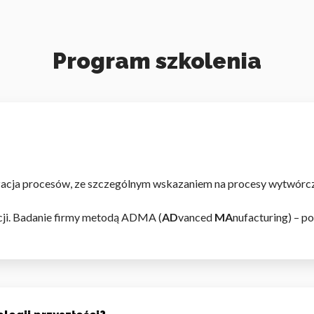
Program szkolenia
zacja procesów, ze szczególnym wskazaniem na procesy wytwórcze 
acji. Badanie firmy metodą ADMA (
AD
vanced
MA
nufacturing) – p