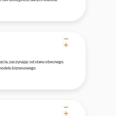
 użytkownicy zachowują się
 Celem jest wyświetlanie
e dla wydawców i
ęcia, zaczynając od stanu obecnego.
y modelu biznesowego
ególnych ciasteczek.
eptuj wszystko