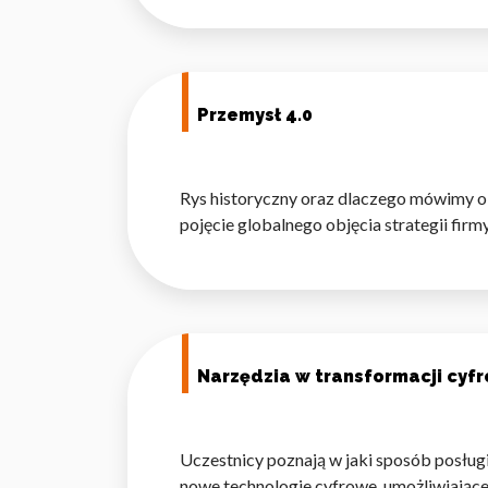
Przemysł 4.0
Wykorzystujemy pliki cookie 
naszej witrynie. Informacje
analitycznym. Partnerzy mog
Rys historyczny oraz dlaczego mówimy o c
z ich usług.
pojęcie globalnego objęcia strategii fir
Niezbędne
Niezbędne pliki cookie mają 
sposób bez nich. Te pliki co
Narzędzia w transformacji cyf
Preferencje
Pliki cookie dotyczące prefe
np. preferowany język lub re
Uczestnicy poznają w jaki sposób posług
nowe technologie cyfrowe, umożliwiające