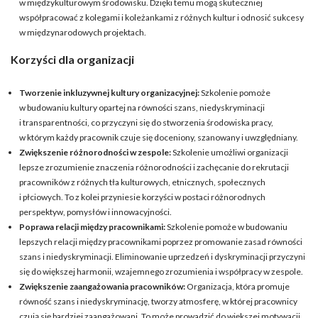
w międzykulturowym środowisku. Dzięki temu mogą skuteczniej
współpracować z kolegami i koleżankami z różnych kultur i odnosić sukcesy
w międzynarodowych projektach.
Korzyści dla organizacji
Tworzenie inkluzywnej kultury organizacyjnej:
Szkolenie pomoże
w budowaniu kultury opartej na równości szans, niedyskryminacji
i transparentności, co przyczyni się do stworzenia środowiska pracy,
w którym każdy pracownik czuje się doceniony, szanowany i uwzględniany.
Zwiększenie różnorodności w zespole:
Szkolenie umożliwi organizacji
lepsze zrozumienie znaczenia różnorodności i zachęcanie do rekrutacji
pracowników z różnych tła kulturowych, etnicznych, społecznych
i płciowych. To z kolei przyniesie korzyści w postaci różnorodnych
perspektyw, pomysłów i innowacyjności.
Poprawa relacji między pracownikami:
Szkolenie pomoże w budowaniu
lepszych relacji między pracownikami poprzez promowanie zasad równości
szans i niedyskryminacji. Eliminowanie uprzedzeń i dyskryminacji przyczyni
się do większej harmonii, wzajemnego zrozumienia i współpracy w zespole.
Zwiększenie zaangażowania pracowników:
Organizacja, która promuje
równość szans i niedyskryminację, tworzy atmosferę, w której pracownicy
czują się bardziej zaangażowani. To może prowadzić do większej motywacji,