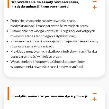
Wprowadzenie do zasady równości szans,
niedyskryminacji i transparentności
Nieklasyfikowane pliki cookie, to pliki, które są w procesie
klasyfikowania, wraz z dostawcami poszczególnych ciasteczek.
Definicje i znaczenie zasady równości szans,
niedyskryminacji i transparentności w miejscu pracy.
Odrzuć
Omówienie prawnego kontekstu i regulacji dotyczących
równości szans i zapobiegania dyskryminacji.
Zapisz moje preferencje
Zrozumienie korzyści wynikających z wprowadzenia zasady
równości szans w organizacji.
Akceptuj wszystko
Przykłady negatywnych skutków niedyskryminacji i braku
transparentności w miejscu pracy.
Wyjaśnienie roli i odpowiedzialności pracowników
w zapewnieniu równości szans i niedyskryminacji.
Identyfikowanie i rozpoznawanie dyskryminacji