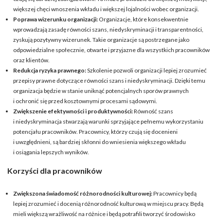
większej chęci wnoszenia wkładu i większej lojalności wobec organizacji.
Poprawa wizerunku organizacji:
Organizacje, które konsekwentnie
wprowadzają zasadę równości szans, niedyskryminacji i transparentności,
zyskują pozytywny wizerunek. Takie organizacje są postrzegane jako
odpowiedzialne społecznie, otwarte i przyjazne dla wszystkich pracowników
oraz klientów.
Redukcja ryzyka prawnego:
Szkolenie pozwoli organizacji lepiej zrozumieć
przepisy prawne dotyczące równości szans i niedyskryminacji. Dzięki temu
organizacja będzie w stanie uniknąć potencjalnych sporów prawnych
i ochronić się przed kosztownymi procesami sądowymi.
Zwiększenie efektywności i produktywności:
Równość szans
i niedyskryminacja stwarzają warunki sprzyjające pełnemu wykorzystaniu
potencjału pracowników. Pracownicy, którzy czują się docenieni
i uwzględnieni, są bardziej skłonni do wniesienia większego wkładu
i osiągania lepszych wyników.
Korzyści dla pracowników
Zwiększona świadomość różnorodności kulturowej:
Pracownicy będą
lepiej zrozumieć i docenią różnorodność kulturową w miejscu pracy. Będą
mieli większą wrażliwość na różnice i będą potrafili tworzyć środowisko