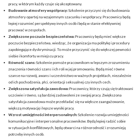
pracy, w którym każdy czuje się akceptowany.
Budowanie atmosfery współpracy:
Szkolenie przyczyni się do budowania
atmosfery opartej na wzajemnym szacunku i współpracy. Pracownicy będą
lepiej rozumieć perspektywy innych osób i będą w stanie efektywniej
pracować w zespołach.
Zwiększone poczucie bezpieczeństwa:
Pracownicy będą mieć większe
poczucie bezpieczeństwa, wiedząc, że organizacja ma politykę i procedury
zapobiegające dyskryminacji. To może przyczynić się do większej pewności
siebie i komfortu w miejscu pracy.
Równość szans:
Szkolenie pomoże pracownikom w lepszym zrozumieniu
znaczenia równości szans i ich roli w jej promowaniu. Będą mieć równe
szanse na rozwój, awans i uczestnictwo w ważnych projektach, niezależnie
od ich pochodzenia, płci, orientacji seksualnej czy innych cech.
Zwiększona satysfakcja zawodowa:
Pracownicy, którzy czują się traktowani
uczciwie i równo, są bardziej zadowoleni ze swojej pracy. Zwiększona
satysfakcja zawodowa może przekładać się na większe zaangażowanie,
większą motywację i lepsze wyniki pracy.
Wzrost umiejętności interpersonalnych:
Szkolenie rozwija umiejętności
komunikacyjne i interpersonalne pracowników. Będą lepiej radzić sobie
w sytuacjach konfliktowych, będą otwarci na różnorodność i zrozumieją
potrzeby innych osób.