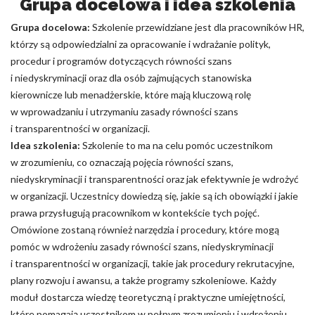
Grupa docelowa i idea szkolenia
Grupa docelowa:
Szkolenie przewidziane jest dla pracowników HR,
którzy są odpowiedzialni za opracowanie i wdrażanie polityk,
procedur i programów dotyczących równości szans
i niedyskryminacji oraz dla osób zajmujących stanowiska
kierownicze lub menadżerskie, które mają kluczową rolę
w wprowadzaniu i utrzymaniu zasady równości szans
i transparentności w organizacji.
Idea szkolenia:
Szkolenie to ma na celu pomóc uczestnikom
w zrozumieniu, co oznaczają pojęcia równości szans,
niedyskryminacji i transparentności oraz jak efektywnie je wdrożyć
w organizacji. Uczestnicy dowiedzą się, jakie są ich obowiązki i jakie
prawa przysługują pracownikom w kontekście tych pojęć.
Omówione zostaną również narzędzia i procedury, które mogą
pomóc w wdrożeniu zasady równości szans, niedyskryminacji
i transparentności w organizacji, takie jak procedury rekrutacyjne,
plany rozwoju i awansu, a także programy szkoleniowe. Każdy
moduł dostarcza wiedzę teoretyczną i praktyczne umiejętności,
które pomagają uczestnikom w pełnym zrozumieniu i wdrożeniu