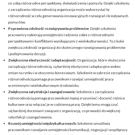
ze sobą różnorodne perspektywy, doświadczenia i pomysły. Dzięki szkoleniu
z zarządzania różnorodnością organizacja może wykorzystać tę
różnorodność w celu generowania innowacyjnych rozwiązań i kreatywnych
pomysłów.
Poprawiona zdolność rozwiązywania problemów
: Dzięki szkoleniu
pracownicy nabierają umiejętności radzenia sobie z różnorodnymi
perspektywami i konfliktami wynikającymi z wielokulturowości. To z kolei
zwiększa zdolność organizacji do skutecznego rozwiązywania problemów
i podejmowania decyzji.
Zwiększona elastyczność i adaptacyjność:
Organizacje, które skutecznie
zarządzają różnorodnością, są bardziej elastyczne i adaptacyjne wobec
zmian na rynku i w otoczeniu biznesowym. Szkolenie w zakresie zarządzania
różnorodnością pomaga pracownikom rozwijać umiejętność pracy
w zmiennym i wielokulturowym środowisku.
Zwiększona satysfakcja i zaangażowanie:
Szkolenie z zarządzania
różnorodnością pomaga pracownikom lepiej zrozumieć i docenić różnice
kulturowe oraz włączać je w codzienną pracę. Dzięki temu mogą czuć
się bardziej doceniani i związani z organizacją, co prowadzi do większej
satysfakcji i zaangażowania.
Rozwój umiejętności międzykulturowych:
Szkolenie umożliwia
pracownikom rozwijanie umiejętności komunikacji, negocjacji i współpracy