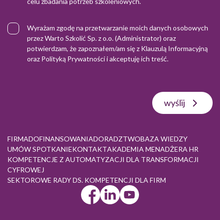
celu zbadania potrzeb szkoleniowych.
Wyrażam zgodę na przetwarzanie moich danych osobowych
przez Warto Szkolić Sp. z o.o. (Administrator) oraz
potwierdzam, że zapoznałem/am się z
Klauzulą Informacyjną
oraz
Polityką Prywatności
i akceptuję ich treść.
wyślij
FIRMA
DOFINANSOWANIA
DORADZTWO
BAZA WIEDZY
UMÓW SPOTKANIE
KONTAKT
AKADEMIA MENADŻERA HR
KOMPETENCJE Z AUTOMATYZACJI DLA TRANSFORMACJI
CYFROWEJ
SEKTOROWE RADY DS. KOMPETENCJI DLA FIRM