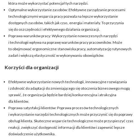
która może wykorzystać potencjał tych narzędzi.
Optymalne wykorzystanie zasobów: Efektywne zarządzanie procesami
technologicznymi wsparcia pracy pozwala na lepsze wykorzystanie
dostępnych zasobów, takich jak czas, energia i materiały. To przyczynia
się do oszczędności i efektywnego działania organizacji.
Poprawa warunków pracy: Wykorzystanie nowoczesnych narzędzi
i technologii wpływa na poprawę warunków pracy pracowników. Może
to obejmować ergonomiczne stanowiska pracy, automatyzację rutynowych
zadań i większą elastyczność w wykonywaniu obowiązków.
Korzyści dla organizacji
Efektywne wykorzystanie nowych technologii, innowacyjne rozwiązania
i zdolność do adaptacji do zmieniającego się otoczenia biznesowego mogą
sprawić, że organizacja będzie bardziej konkurencyjna i atrakcyjna
dla klientów.
Poprawa satysfakcji klientów: Poprawa procesów technologicznych
i wykorzystanie narzędzi technologicznych może przyczynić się do poprawy
obsługi klienta. Skuteczne wsparcie technologiczne może przyspieszyć czas
reakcji, zwiększyć dostępność informacji dla klientów i zapewnić lepsze
doświadczenie użytkownika.