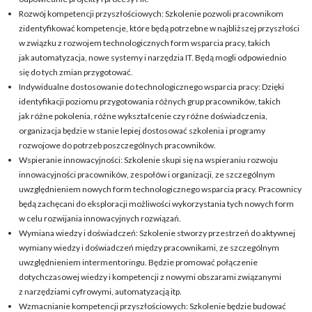
Rozwój kompetencji przyszłościowych: Szkolenie pozwoli pracownikom
zidentyfikować kompetencje, które będą potrzebne w najbliższej przyszłości
w związku z rozwojem technologicznych form wsparcia pracy, takich
jak automatyzacja, nowe systemy i narzędzia IT. Będą mogli odpowiednio
się do tych zmian przygotować.
Indywidualne dostosowanie do technologicznego wsparcia pracy: Dzięki
identyfikacji poziomu przygotowania różnych grup pracowników, takich
jak różne pokolenia, różne wykształcenie czy różne doświadczenia,
organizacja będzie w stanie lepiej dostosować szkolenia i programy
rozwojowe do potrzeb poszczególnych pracowników.
Wspieranie innowacyjności: Szkolenie skupi się na wspieraniu rozwoju
innowacyjności pracowników, zespołów i organizacji, ze szczególnym
uwzględnieniem nowych form technologicznego wsparcia pracy. Pracownicy
będą zachęcani do eksploracji możliwości wykorzystania tych nowych form
w celu rozwijania innowacyjnych rozwiązań.
Wymiana wiedzy i doświadczeń: Szkolenie stworzy przestrzeń do aktywnej
wymiany wiedzy i doświadczeń między pracownikami, ze szczególnym
uwzględnieniem intermentoringu. Będzie promować połączenie
dotychczasowej wiedzy i kompetencji z nowymi obszarami związanymi
z narzędziami cyfrowymi, automatyzacją itp.
Wzmacnianie kompetencji przyszłościowych: Szkolenie będzie budować