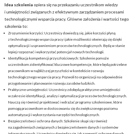
Idea szkolenia
opiera się na przekazaniu uczestnikom wiedzy
i umiejętności związanych z efektywnym zarządzaniem procesami
technologicznymi wsparcia pracy. Główne założenia i wartości tego
szkolenia to:
Zrozumienie korzyści: Uczestnicy dowiedzą się, jakie korzyści płyną
z technologicznego wsparcia pracy i jakie możliwości otwierają się dzięki
optymalizacji i usprawnieniom procesów technologicznych. Będą w stanie
lepiej rozpoznać i wykorzystać potencjał nowych technologii.
Identyfikacja kompetencji przyszłościowych: Szkolenie pomoże
uczestnikom zidentyfikować kluczowe kompetencje, które będą potrzebne
pracownikom w najbliższej przyszłości w kontekście rozwoju
technologicznego wsparcia pracy. Pozwoli to organizacji na odpowiednie
przygotowanie i planowanie rozwoju zasobów ludzkich.
Praktyczne umiejętności: Uczestnicy zdobędą praktyczne umiejętności
w zakresie identyfikacji, analizy i optymalizacji procesów technologicznych.
Nauczą się również projektować i wdrażać programy szkoleniowe, które
pomogą pracownikom w dostosowaniu się do zwiększonego poziomu
automatyzacji i wykorzystania narzędzi technologicznych.
Bezpieczeństwo i ochrona danych: Szkolenie skupi się również
na zagadnieniach związanych z bezpieczeństwem danych i systemów
informatycznych. Uczestnicy dowiedzą się, jak zapewnić ochronę danych