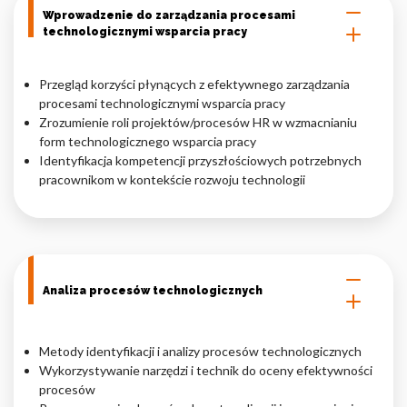
Wprowadzenie do zarządzania procesami
Nieklasyfikowane pliki cookie, to pliki, które są w procesie
technologicznymi wsparcia pracy
klasyfikowania, wraz z dostawcami poszczególnych ciasteczek.
Przegląd korzyści płynących z efektywnego zarządzania
procesami technologicznymi wsparcia pracy
Odrzuć
Zrozumienie roli projektów/procesów HR w wzmacnianiu
Zapisz moje preferencje
form technologicznego wsparcia pracy
Identyfikacja kompetencji przyszłościowych potrzebnych
Akceptuj wszystko
pracownikom w kontekście rozwoju technologii
Analiza procesów technologicznych
Metody identyfikacji i analizy procesów technologicznych
Wykorzystywanie narzędzi i technik do oceny efektywności
procesów