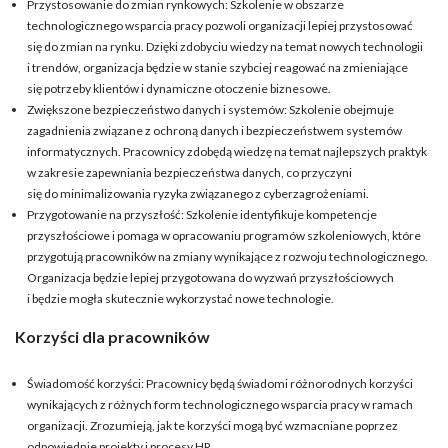
Przystosowanie do zmian rynkowych: Szkolenie w obszarze
technologicznego wsparcia pracy pozwoli organizacji lepiej przystosować
się do zmian na rynku. Dzięki zdobyciu wiedzy na temat nowych technologii
i trendów, organizacja będzie w stanie szybciej reagować na zmieniające
się potrzeby klientów i dynamiczne otoczenie biznesowe.
Zwiększone bezpieczeństwo danych i systemów: Szkolenie obejmuje
zagadnienia związane z ochroną danych i bezpieczeństwem systemów
informatycznych. Pracownicy zdobędą wiedzę na temat najlepszych praktyk
w zakresie zapewniania bezpieczeństwa danych, co przyczyni
się do minimalizowania ryzyka związanego z cyberzagrożeniami.
Przygotowanie na przyszłość: Szkolenie identyfikuje kompetencje
przyszłościowe i pomaga w opracowaniu programów szkoleniowych, które
przygotują pracowników na zmiany wynikające z rozwoju technologicznego.
Organizacja będzie lepiej przygotowana do wyzwań przyszłościowych
i będzie mogła skutecznie wykorzystać nowe technologie.
Korzyści dla pracowników
Świadomość korzyści: Pracownicy będą świadomi różnorodnych korzyści
wynikających z różnych form technologicznego wsparcia pracy w ramach
organizacji. Zrozumieją, jak te korzyści mogą być wzmacniane poprzez
odpowiednie projekty i procesy HR.