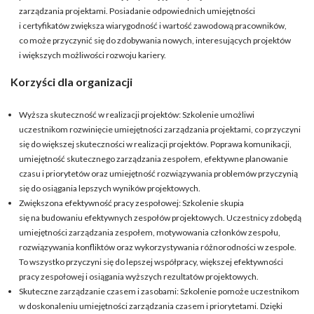
zarządzania projektami. Posiadanie odpowiednich umiejętności
i certyfikatów zwiększa wiarygodność i wartość zawodową pracowników,
co może przyczynić się do zdobywania nowych, interesujących projektów
i większych możliwości rozwoju kariery.
Korzyści dla organizacji
Wyższa skuteczność w realizacji projektów: Szkolenie umożliwi
uczestnikom rozwinięcie umiejętności zarządzania projektami, co przyczyni
się do większej skuteczności w realizacji projektów. Poprawa komunikacji,
umiejętność skutecznego zarządzania zespołem, efektywne planowanie
czasu i priorytetów oraz umiejętność rozwiązywania problemów przyczynią
się do osiągania lepszych wyników projektowych.
Zwiększona efektywność pracy zespołowej: Szkolenie skupia
się na budowaniu efektywnych zespołów projektowych. Uczestnicy zdobędą
umiejętności zarządzania zespołem, motywowania członków zespołu,
rozwiązywania konfliktów oraz wykorzystywania różnorodności w zespole.
To wszystko przyczyni się do lepszej współpracy, większej efektywności
pracy zespołowej i osiągania wyższych rezultatów projektowych.
Skuteczne zarządzanie czasem i zasobami: Szkolenie pomoże uczestnikom
w doskonaleniu umiejętności zarządzania czasem i priorytetami. Dzięki