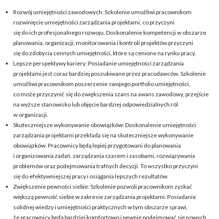
Rozwój umiejętności zawodowych: Szkolenie umożliwi pracownikom
rozwinięcie umiejętności zarządzania projektami, co przyczyni
się do ich profesjonalnego rozwoju. Doskonalenie kompetencji w obszarze
planowania, organizacji, monitorowania i kontroli projektów przyczyni
się do zdobycia cennych umiejętności, które są cenione na rynku pracy.
Lepsze perspektywy kariery: Posiadanie umiejętności zarządzania
projektami jest coraz bardziej poszukiwane przez pracodawców. Szkolenie
umożliwi pracownikom poszerzenie swojego portfolio umiejętności,
co może przyczynić się do zwiększenia szans na awans zawodowy, przejście
na wyższe stanowisko lub objęcie bardziej odpowiedzialnych ról
w organizacji.
Skuteczniejsze wykonywanie obowiązków: Doskonalenie umiejętności
zarządzania projektami przekłada się na skuteczniejsze wykonywanie
obowiązków. Pracownicy będą lepiej przygotowani do planowania
i organizowania zadań, zarządzania czasem i zasobami, rozwiązywania
problemów oraz podejmowania trafnych decyzji. To wszystko przyczyni
się do efektywniejszej pracy i osiągania lepszych rezultatów.
Zwiększenie pewności siebie: Szkolenie pozwoli pracownikom zyskać
większą pewność siebie w zakresie zarządzania projektami. Posiadanie
solidnej wiedzy i umiejętności praktycznych w tym obszarze sprawi,
że pracownicy będą bardziej komfortowo i pewnie podejmować się nowych