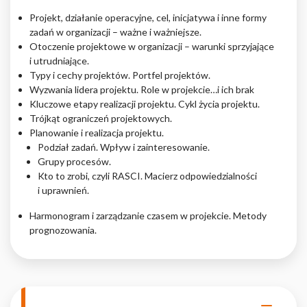
Projekt, działanie operacyjne, cel, inicjatywa i inne formy
Nieklasyfikowane pliki cookie, to pliki, które są w procesie
zadań w organizacji – ważne i ważniejsze.
klasyfikowania, wraz z dostawcami poszczególnych ciasteczek.
Otoczenie projektowe w organizacji – warunki sprzyjające
i utrudniające.
Typy i cechy projektów. Portfel projektów.
Odrzuć
Wyzwania lidera projektu. Role w projekcie…i ich brak
Kluczowe etapy realizacji projektu. Cykl życia projektu.
Zapisz moje preferencje
Trójkąt ograniczeń projektowych.
Planowanie i realizacja projektu.
Akceptuj wszystko
Podział zadań. Wpływ i zainteresowanie.
Grupy procesów.
Kto to zrobi, czyli RASCI. Macierz odpowiedzialności
i uprawnień.
Harmonogram i zarządzanie czasem w projekcie. Metody
prognozowania.