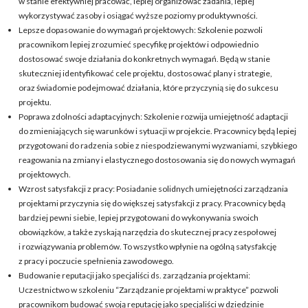
w stanie efektywniej pracować, lepiej organizować zadania, lepiej
wykorzystywać zasoby i osiągać wyższe poziomy produktywności.
Lepsze dopasowanie do wymagań projektowych: Szkolenie pozwoli
pracownikom lepiej zrozumieć specyfikę projektów i odpowiednio
dostosować swoje działania do konkretnych wymagań. Będą w stanie
skuteczniej identyfikować cele projektu, dostosować plany i strategie,
oraz świadomie podejmować działania, które przyczynią się do sukcesu
projektu.
Poprawa zdolności adaptacyjnych: Szkolenie rozwija umiejętność adaptacji
do zmieniających się warunków i sytuacji w projekcie. Pracownicy będą lepiej
przygotowani do radzenia sobie z niespodziewanymi wyzwaniami, szybkiego
reagowania na zmiany i elastycznego dostosowania się do nowych wymagań
projektowych.
Wzrost satysfakcji z pracy: Posiadanie solidnych umiejętności zarządzania
projektami przyczynia się do większej satysfakcji z pracy. Pracownicy będą
bardziej pewni siebie, lepiej przygotowani do wykonywania swoich
obowiązków, a także zyskają narzędzia do skutecznej pracy zespołowej
i rozwiązywania problemów. To wszystko wpłynie na ogólną satysfakcję
z pracy i poczucie spełnienia zawodowego.
Budowanie reputacji jako specjaliści ds. zarządzania projektami:
Uczestnictwo w szkoleniu “Zarządzanie projektami w praktyce” pozwoli
pracownikom budować swoją reputację jako specjaliści w dziedzinie