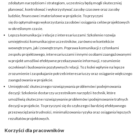
zdobytym narzędziom i strategiom, uczestnicy będą mogli skuteczniej
planować, kontrolować i wykorzystywać zasoby czasowe oraz zasoby
ludzkie, finansowe i materiałowe w projekcie. To przyczyni
się do optymalnego wykorzystania zasobów i osiągania celów projektowych
w określonym czasie.
Lepsza komunikacja i relacje z interesariuszami: Szkolenie rozwija
umiejętności komunikacyjne uczestników, zarówno w kontekście
wewnętrznym, jak i zewnętrznym. Poprawa komunikacji z członkami
zespołu projektowego, interesariuszami i innymi osobami zaangażowanymi
w projekt umożliwi efektywne przekazywanie informacji, rozumienie
oczekiwań i budowanie pozytywnych relacji. To z kolei wpłynie na lepsze
zrozumienie i zaspokajanie potrzeb interesariuszy oraz osiąganie większego
zaangażowania w projekcie.
Umiejętność skutecznego rozwiązywania problemów i podejmowania
decyzji: Szkolenie dostarczy uczestnikom narzędzi i technik, które
umożliwią skuteczne rozwiązywanie problemów i podejmowanie trafnych
decyzji w projekcie. To przyczyni się do szybszego i bardziej efektywnego
przezwyciężania trudności, minimalizowania ryzyka oraz osiągania lepszych
rezultatów projektowych.
Korzyści dla pracowników