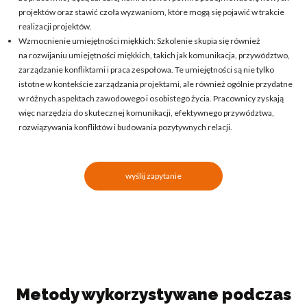
projektów oraz stawić czoła wyzwaniom, które mogą się pojawić w trakcie
realizacji projektów.
Wzmocnienie umiejętności miękkich: Szkolenie skupia się również
na rozwijaniu umiejętności miękkich, takich jak komunikacja, przywództwo,
zarządzanie konfliktami i praca zespołowa. Te umiejętności są nie tylko
istotne w kontekście zarządzania projektami, ale również ogólnie przydatne
w różnych aspektach zawodowego i osobistego życia. Pracownicy zyskają
więc narzędzia do skutecznej komunikacji, efektywnego przywództwa,
rozwiązywania konfliktów i budowania pozytywnych relacji.
wyślij zapytanie
Metody wykorzystywane podczas