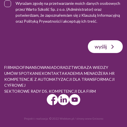
Wyrażam zgodę na przetwarzanie moich danych osobowych
przez Warto Szkolić Sp. z o.o. (Administrator) oraz
potwierdzam, że zapoznałem/am się z
Klauzulą Informacyjną
oraz
Polityką Prywatności
i akceptuję ich treść.
wyślij
FIRMA
DOFINANSOWANIA
DORADZTWO
BAZA WIEDZY
UMÓW SPOTKANIE
KONTAKT
AKADEMIA MENADŻERA HR
KOMPETENCJE Z AUTOMATYZACJI DLA TRANSFORMACJI
CYFROWEJ
SEKTOROWE RADY DS. KOMPETENCJI DLA FIRM
Projekt i realizacja:
© 2022 Webtom.pl
/
strony www Gniezno