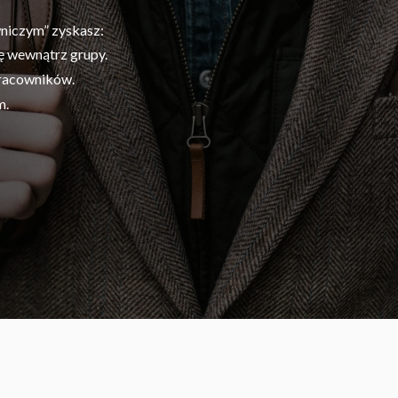
niczym” zyskasz:
ę wewnątrz grupy.
racowników.
m.