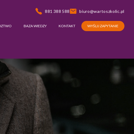
881 388 588
biuro@wartoszkolic.pl
DZTWO
BAZA WIEDZY
KONTAKT
WYŚLIJ ZAPYTANIE