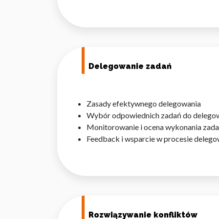
Wykorzystujemy pliki cookie 
Delegowanie zadań
naszej witrynie. Informacje
analitycznym. Partnerzy mog
z ich usług.
Zasady efektywnego delegowania
Wybór odpowiednich zadań do delego
Niezbędne
Monitorowanie i ocena wykonania zad
Feedback i wsparcie w procesie delego
Niezbędne pliki cookie mają 
sposób bez nich. Te pliki co
Preferencje
Pliki cookie dotyczące prefe
np. preferowany język lub re
Rozwiązywanie konfliktów