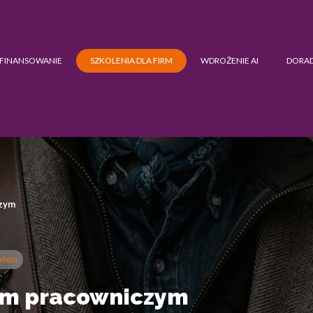
FINANSOWANIE
SZKOLENIA DLA FIRM
WDROŻENIE AI
DORA
czym
połem
em pracowniczym