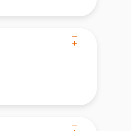
owe i analizować ruch w
nościowym, reklamowym i
skanymi podczas korzystania
e działać w zamierzony
.
d lub funkcjonowanie strony,