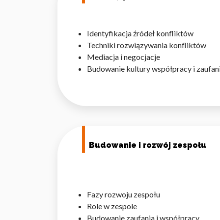
Statystyka
Statystyczne pliki cookie p
Identyfikacja źródeł konfliktów
na stronie, gromadząc i zgła
Techniki rozwiązywania konfliktów
Mediacja i negocjacje
Marketing
Budowanie kultury współpracy i zaufan
Marketingowe pliki cookie s
reklam, które są istotne i 
reklamodawców strony trzec
Nieklasyfikowane
Budowanie i rozwój zespołu
Nieklasyfikowane pliki cooki
Odrzuć
Fazy rozwoju zespołu
Role w zespole
Budowanie zaufania i współpracy