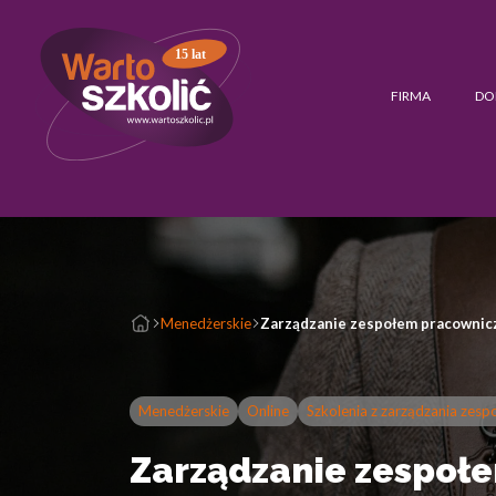
15 lat
FIRMA
DO
Menedżerskie
Zarządzanie zespołem pracowni
Menedżerskie
Online
Szkolenia z zarządzania zes
Zarządzanie zespoł