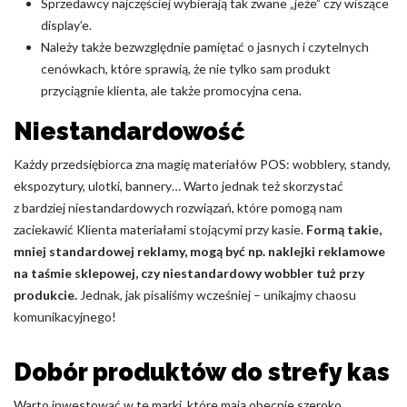
Sprzedawcy najczęściej wybierają tak zwane „jeże” czy wiszące
display’e.
Należy także bezwzględnie pamiętać o jasnych i czytelnych
cenówkach, które sprawią, że nie tylko sam produkt
przyciągnie klienta, ale także promocyjna cena.
Niestandardowość
Każdy przedsiębiorca zna magię materiałów POS: wobblery, standy,
ekspozytury, ulotki, bannery… Warto jednak też skorzystać
z bardziej niestandardowych rozwiązań, które pomogą nam
zaciekawić Klienta materiałami stojącymi przy kasie.
Formą takie,
mniej standardowej reklamy, mogą być np. naklejki reklamowe
na taśmie sklepowej, czy niestandardowy wobbler tuż przy
produkcie.
Jednak, jak pisaliśmy wcześniej – unikajmy chaosu
komunikacyjnego!
Dobór produktów do strefy kas
Warto inwestować w te marki, które mają obecnie szeroko