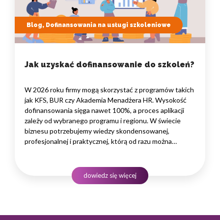
Blog, Dofinansowania na usługi szkoleniowe
Jak uzyskać dofinansowanie do szkoleń?
W 2026 roku firmy mogą skorzystać z programów takich
jak KFS, BUR czy Akademia Menadżera HR. Wysokość
dofinansowania sięga nawet 100%, a proces aplikacji
zależy od wybranego programu i regionu. W świecie
biznesu potrzebujemy wiedzy skondensowanej,
profesjonalnej i praktycznej, którą od razu można
wdrożyć w życie firmy czy marki własnej. Kluczem jest
merytoryka przekazana przez najlepszych specjalistów
odnoszących sukcesy w naszej branży.…
dowiedz się więcej