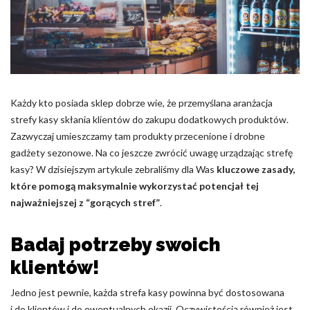
Pliki cookie dotyczące preferencji umożliwiają stronie
zapamiętanie informacji, które zmieniają wygląd lub
funkcjonowanie strony, np. preferowany język lub region, w
którym znajduje się użytkownik.
Statystyka
Każdy kto posiada sklep dobrze wie, że przemyślana aranżacja
Statystyczne pliki cookie pomagają właścicielem stron
strefy kasy skłania klientów do zakupu dodatkowych produktów.
internetowych zrozumieć, w jaki sposób różni użytkownicy
zachowują się na stronie, gromadząc i zgłaszając anonimowe
Zazwyczaj umieszczamy tam produkty przecenione i drobne
informacje.
gadżety sezonowe. Na co jeszcze zwrócić uwagę urządzając strefę
kasy? W dzisiejszym artykule zebraliśmy dla Was
kluczowe zasady,
które pomogą maksymalnie wykorzystać potencjał tej
Marketing
najważniejszej z “gorących stref”
.
Marketingowe pliki cookie stosowane są w celu śledzenia
użytkowników na stronach internetowych. Celem jest
Badaj potrzeby swoich
wyświetlanie reklam, które są istotne i interesujące dla
poszczególnych użytkowników i tym samym bardziej cenne dla
klientów!
wydawców i reklamodawców strony trzeciej.
Jedno jest pewnie, każda strefa kasy powinna być dostosowana
Nieklasyfikowane
i do klientów i do ewentualnych okazji. Oczywistością również jest