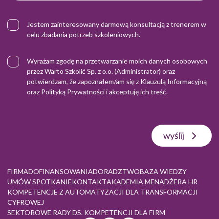
Jestem zainteresowany darmową konsultacją z trenerem w
celu zbadania potrzeb szkoleniowych.
Wyrażam zgodę na przetwarzanie moich danych osobowych
przez Warto Szkolić Sp. z o.o. (Administrator) oraz
potwierdzam, że zapoznałem/am się z
Klauzulą Informacyjną
oraz
Polityką Prywatności
i akceptuję ich treść.
wyślij
FIRMA
DOFINANSOWANIA
DORADZTWO
BAZA WIEDZY
UMÓW SPOTKANIE
KONTAKT
AKADEMIA MENADŻERA HR
KOMPETENCJE Z AUTOMATYZACJI DLA TRANSFORMACJI
CYFROWEJ
SEKTOROWE RADY DS. KOMPETENCJI DLA FIRM