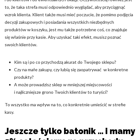
to, że taka strefa musi odpowiednio wyglądać, aby przyciągnąć
Nieklasyfikowane pliki cookie, to pliki, które są w procesie
wzrok klienta. Klient także musi mieć poczucie, że pomimo podjęcia
klasyfikowania, wraz z dostawcami poszczególnych ciasteczek.
decyzji zakupowych i posiadania wszystkich niezbędnych
produktów w koszyku, jest mu także potrzebne coś, co znajduje
Odrzuć
się właśnie przy kasie. Aby uzyskać taki efekt, musisz poznać
swoich klientów.
Zapisz moje preferencje
Akceptuj wszystko
Kim są i po co przychodzą akurat do Twojego sklepu?
Czy na małe zakupy, czy lubią się zaopatrywać w konkretne
produkty?
A może prowadzisz sklep w mniejszej miejscowości
i najliczniejsze grono Twoich klientów to turyści?
To wszystko ma wpływ na to, co konkretnie umieścić w strefie
kasy.
Jeszcze tylko batonik … i mamy