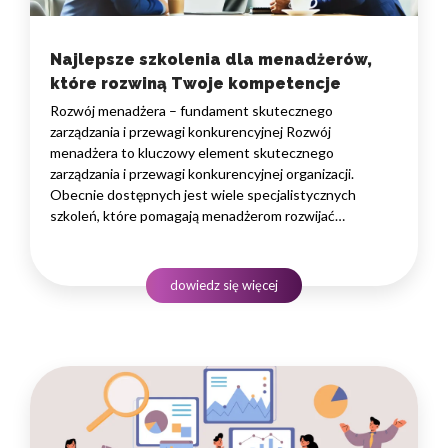
Najlepsze szkolenia dla menadżerów,
które rozwiną Twoje kompetencje
Rozwój menadżera – fundament skutecznego
zarządzania i przewagi konkurencyjnej Rozwój
menadżera to kluczowy element skutecznego
zarządzania i przewagi konkurencyjnej organizacji.
Obecnie dostępnych jest wiele specjalistycznych
szkoleń, które pomagają menadżerom rozwijać
ich umiejętności w zarządzaniu zespołem, efektywnej
komunikacji i strategicznym myśleniu. Dobrze dobrane
szkolenia dla menadżerów mogą pomóc w budowaniu
dowiedz się więcej
silnych zespołów, zwiększaniu produktywności
i wywieraniu pozytywnego wpływu na organizację.
Poniżej…