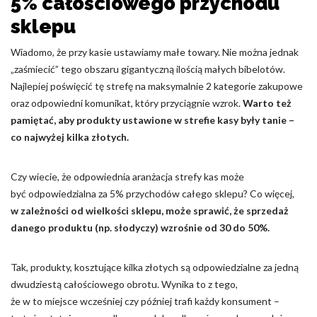
5% całościowego przychodu
sklepu
Wiadomo, że przy kasie ustawiamy małe towary. Nie można jednak
„zaśmiecić” tego obszaru gigantyczną ilością małych bibelotów.
Najlepiej poświęcić tę strefę na maksymalnie 2 kategorie zakupowe
oraz odpowiedni komunikat, który przyciągnie wzrok.
Warto też
pamiętać, aby produkty ustawione w strefie kasy były tanie –
co najwyżej kilka złotych.
Czy wiecie, że odpowiednia aranżacja strefy kas może
być odpowiedzialna za 5% przychodów całego sklepu? Co więcej,
w zależności od wielkości sklepu, może sprawić, że sprzedaż
danego produktu (np. słodyczy) wzrośnie od 30 do 50%.
Tak, produkty, kosztujące kilka złotych są odpowiedzialne za jedną
dwudziestą całościowego obrotu. Wynika to z tego,
że w to miejsce wcześniej czy później trafi każdy konsument –