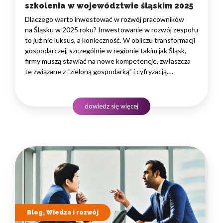
szkolenia w województwie śląskim 2025
Dlaczego warto inwestować w rozwój pracowników
na Śląsku w 2025 roku? Inwestowanie w rozwój zespołu
to już nie luksus, a konieczność. W obliczu transformacji
gospodarczej, szczególnie w regionie takim jak Śląsk,
firmy muszą stawiać na nowe kompetencje, zwłaszcza
te związane z “zieloną gospodarką” i cyfryzacją.
Podnoszenie kwalifikacji pracowników bezpośrednio
przekłada się na innowacyjność, efektywność i zdolność
do konkurowania na coraz bardziej wymagającym rynku.
dowiedz się więcej
To strategiczna decyzja, która buduje wartość firmy
na lata.…
Blog, Wiedza i rozwój