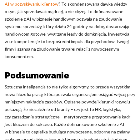
AI w pozyskiwaniu klientów
”. To skondensowana dawka wiedzy
o tym, jak sprzedawać mądrzej, a nie ciężej. To dofinansowane
szkolenie z AI w biznesie handlowym pozwala na zbudowanie
systemu sprzedaży, który działa 24 godziny na dobę, dostarczając
handlowcom gotowe, wygrzane leady do domknięcia. Inwestycja
w te kompetencje to bezpośredni impuls dla przychodów Twojej
firmy i szansa na zbudowanie trwałej relacji z nowoczesnym
konsumentem.
Podsumowanie
Sztuczna inteligencja to nie tylko algorytmy, to przede wszystkim
nowa filozofia pracy, która pozwala organizacjom osiągać więcej przy
mniejszym nakładzie zasobów. Opisane powyżej kierunki rozwoju
pokazują, że niezależnie od branży – czy jest to HR, logistyka,
czy zarządzanie strategiczne – merytoryczne przygotowanie kadr
jest kluczem do sukcesu. Każde dofinansowane szkolenie z AI
w biznesie to cegiełka budująca nowoczesne, odporne na zmiany
rynkowe przedsiębiorstwo, w którym technologia służy ludziom,