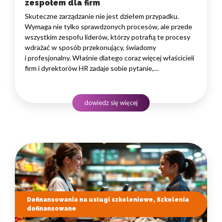
zespołem dla firm
Skuteczne zarządzanie nie jest dziełem przypadku.
Wymaga nie tylko sprawdzonych procesów, ale przede
wszystkim zespołu liderów, którzy potrafią te procesy
wdrażać w sposób przekonujący, świadomy
i profesjonalny. Właśnie dlatego coraz więcej właścicieli
firm i dyrektorów HR zadaje sobie pytanie,
jak przeszkolić kadrę kierowniczą, by jej praca przynosiła
realne wyniki biznesowe. Nie chodzi tu o jednorazowe
spotkanie motywacyjne czy krótki wykład online –…
dowiedz się więcej
Dofinansowania na usługi szkoleniowe, Szkolenia
dofinansowane