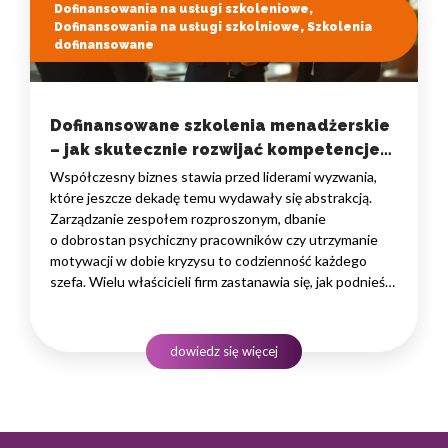
Dofinansowania na usługi szkoleniowe,
Dofinansowania na usługi szkolniowe, Szkolenia
dofinansowane
Dofinansowane szkolenia menadżerskie
– jak skutecznie rozwijać kompetencje
liderów bez obciążania budżetu?
Współczesny biznes stawia przed liderami wyzwania,
które jeszcze dekadę temu wydawały się abstrakcją.
Zarządzanie zespołem rozproszonym, dbanie
o dobrostan psychiczny pracowników czy utrzymanie
motywacji w dobie kryzysu to codzienność każdego
szefa. Wielu właścicieli firm zastanawia się, jak podnieść
kwalifikacje swojej kadry zarządzającej, nie nadwyrężając
przy tym firmowych finansów. Odpowiedzią
na te potrzeby są profesjonalne programy rozwojowe,
dowiedz się więcej
na które można uzyskać zewnętrzne…