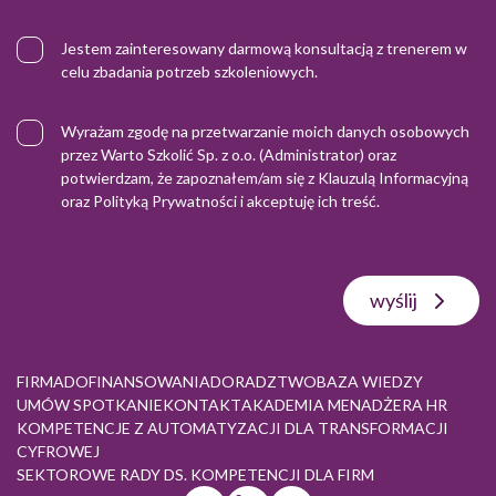
Jestem zainteresowany darmową konsultacją z trenerem w
celu zbadania potrzeb szkoleniowych.
Wyrażam zgodę na przetwarzanie moich danych osobowych
przez Warto Szkolić Sp. z o.o. (Administrator) oraz
potwierdzam, że zapoznałem/am się z
Klauzulą Informacyjną
oraz
Polityką Prywatności
i akceptuję ich treść.
wyślij
FIRMA
DOFINANSOWANIA
DORADZTWO
BAZA WIEDZY
UMÓW SPOTKANIE
KONTAKT
AKADEMIA MENADŻERA HR
KOMPETENCJE Z AUTOMATYZACJI DLA TRANSFORMACJI
CYFROWEJ
SEKTOROWE RADY DS. KOMPETENCJI DLA FIRM