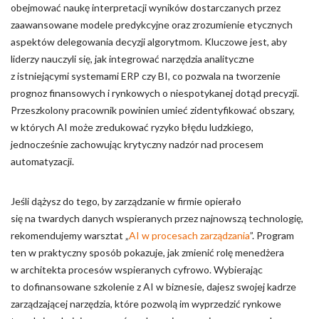
obejmować naukę interpretacji wyników dostarczanych przez
zaawansowane modele predykcyjne oraz zrozumienie etycznych
aspektów delegowania decyzji algorytmom. Kluczowe jest, aby
liderzy nauczyli się, jak integrować narzędzia analityczne
z istniejącymi systemami ERP czy BI, co pozwala na tworzenie
prognoz finansowych i rynkowych o niespotykanej dotąd precyzji.
Przeszkolony pracownik powinien umieć zidentyfikować obszary,
w których AI może zredukować ryzyko błędu ludzkiego,
jednocześnie zachowując krytyczny nadzór nad procesem
automatyzacji.
Jeśli dążysz do tego, by zarządzanie w firmie opierało
się na twardych danych wspieranych przez najnowszą technologię,
rekomendujemy warsztat „
AI w procesach zarządzania
”. Program
ten w praktyczny sposób pokazuje, jak zmienić rolę menedżera
w architekta procesów wspieranych cyfrowo. Wybierając
to dofinansowane szkolenie z AI w biznesie, dajesz swojej kadrze
zarządzającej narzędzia, które pozwolą im wyprzedzić rynkowe