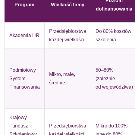
Poziom
Program
Wielkość firmy
dofinansowania
Przedsiębiorstwa
Do 80% kosztów
Akademia HR
każdej wielkości
szkolenia
Podmiotowy
50–80%
Mikro, małe,
System
(zależnie
średnie
Finansowania
od województwa)
Krajowy
Fundusz
Przedsiębiorstwa
Mikro do 100%,
Szkoleniowy
każdej wielkości
inne do 80%