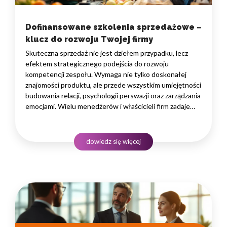
Dofinansowane szkolenia sprzedażowe –
klucz do rozwoju Twojej firmy
Skuteczna sprzedaż nie jest dziełem przypadku, lecz
efektem strategicznego podejścia do rozwoju
kompetencji zespołu. Wymaga nie tylko doskonałej
znajomości produktu, ale przede wszystkim umiejętności
budowania relacji, psychologii perswazji oraz zarządzania
emocjami. Wielu menedżerów i właścicieli firm zadaje
sobie pytanie, jak przeszkolić handlowców, by ich praca
przynosiła realne wyniki, nie obciążając przy tym
nadmiernie budżetu operacyjnego. Odpowiedzią
dowiedz się więcej
na to wyzwanie są profesjonalne programy rozwojowe,…