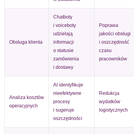
Chatboty
i voiceboty
Poprawa
udzielają
jakości obsługi
Obsługa klienta
informacji
i oszczędność
o statusie
czasu
zamówienia
pracowników
i dostawy
AI identyfikuje
nieefektywne
Redukcja
Analiza kosztów
procesy
wydatków
operacyjnych
i sugeruje
logistycznych
oszczędności