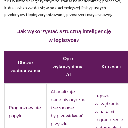
z AI w biznesie logistycznym to szansa na modernizację procesów,
która szybko zwróci się w postaci mniejszej liczby pustych
przebiegów i lepiej zorganizowanej przestrzeni magazynowej.
Jak wykorzystać sztuczną inteligencję
w logistyce?
Opis
Obszar
wykorzystania
Korzyści
zastosowania
AI
AI analizuje
Lepsze
dane historyczne
zarządzanie
Prognozowanie
i sezonowe,
zapasami
popytu
by przewidywać
i ograniczenie
przyszłe
nadprodukcji