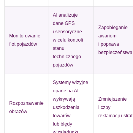
AI analizuje
dane GPS
Zapobieganie
i sensoryczne
Monitorowanie
awariom
w celu kontroli
flot pojazdów
i poprawa
stanu
bezpieczeństwa
technicznego
pojazdów
Systemy wizyjne
oparte na AI
wykrywają
Zmniejszenie
Rozpoznawanie
uszkodzenia
liczby
obrazów
towarów
reklamacji i strat
lub błędy
w załadunku