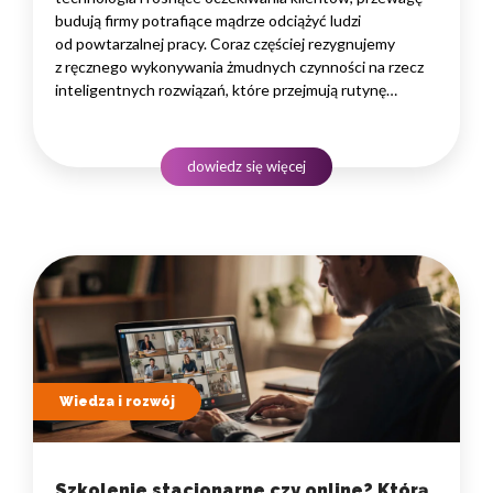
budują firmy potrafiące mądrze odciążyć ludzi
od powtarzalnej pracy. Coraz częściej rezygnujemy
z ręcznego wykonywania żmudnych czynności na rzecz
inteligentnych rozwiązań, które przejmują rutynę
i uwalniają czas na zadania naprawdę wymagające
ludzkiego myślenia. Wybór właściwego programu
rozwojowego to decyzja strategiczna — wpływa
dowiedz się więcej
na wydajność zespołów,…
Wiedza i rozwój
Szkolenie stacjonarne czy online? Którą