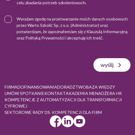
celu zbadania potrzeb szkoleniowych.
Wyrażam zgodę na przetwarzanie moich danych osobowych
przez Warto Szkolić Sp. z o.o. (Administrator) oraz
potwierdzam, że zapoznałem/am się z
Klauzulą Informacyjną
oraz
Polityką Prywatności
i akceptuję ich treść.
wyślij
FIRMA
DOFINANSOWANIA
DORADZTWO
BAZA WIEDZY
UMÓW SPOTKANIE
KONTAKT
AKADEMIA MENADŻERA HR
KOMPETENCJE Z AUTOMATYZACJI DLA TRANSFORMACJI
CYFROWEJ
SEKTOROWE RADY DS. KOMPETENCJI DLA FIRM