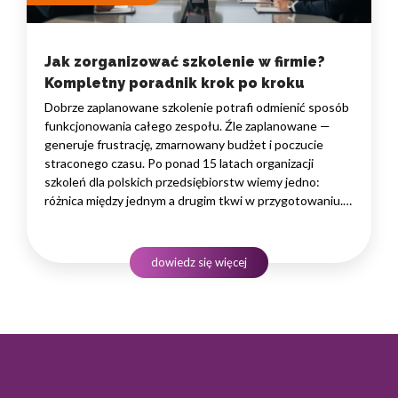
Jak zorganizować szkolenie w firmie?
Kompletny poradnik krok po kroku
Dobrze zaplanowane szkolenie potrafi odmienić sposób
funkcjonowania całego zespołu. Źle zaplanowane —
generuje frustrację, zmarnowany budżet i poczucie
straconego czasu. Po ponad 15 latach organizacji
szkoleń dla polskich przedsiębiorstw wiemy jedno:
różnica między jednym a drugim tkwi w przygotowaniu.
W tym artykule dzielimy się naszym sprawdzonym
procesem i pokazujemy, jak zorganizować szkolenie,
które faktycznie przyniesie rezultaty — niezależnie
dowiedz się więcej
od tego,…