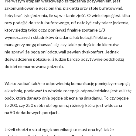
Pierwszym etapem właściwego zarządzania pożywieniem, jest
zakomunikowanie gościom (np. plakietki przy stole bufetowym),
żeby brać tyle jedzenia, ile są w stanie zjeść. O wiele lepiej jest kilka
razy podejść do stołu bufetowego, niż nałożyć cały talerz jedzenia,
który zjedzą tylko oczy, ponieważ finalnie zostanie 1/3
wymieszanych składników śniadania lub kolacji. Niektórzy
managerzy mogą obawiać się, czy takie podejście do klientów
nie sprawi, że będą oni odczuwali pewien dyskomfort. Jednak
doświadczenie pokazuje, iż ludzie bardzo pozytywnie podchodzą
do idei niemarnowania jedzenia.
Warto zadbać także o odpowiednią komunikację pomiędzy recepcją
a kuchnią, ponieważ to właśnie recepcja odpowiedzialna jest za listę
osób, która danego dnia będzie obecna na śniadaniu. To czy będzie
to 200, czy 250 osób robi ogromną różnicę, która jest widoczna
na 50 dodatkowych porcjach.
Jeżeli chodzi o strategię komunikacji to musi ona być także