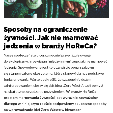
Pliki cookie dotyczące preferencji umożliwiają stronie
zapamiętanie informacji, które zmieniają wygląd lub
funkcjonowanie strony, np. preferowany język lub region, w
którym znajduje się użytkownik.
Sposoby na ograniczenie
Statystyka
żywności. Jak nie marnować
Statystyczne pliki cookie pomagają właścicielem stron
internetowych zrozumieć, w jaki sposób różni użytkownicy
jedzenia w branży HoReCa?
zachowują się na stronie, gromadząc i zgłaszając anonimowe
informacje.
Nasze społeczeństwo coraz mocniej przywiązuje uwagę
do ekologicznych rozwiązań i między innymi tego, jak nie marnować
jedzenia. Spowodowane jest to oczywiście pogarszającym
Marketing
się stanem całego ekosystemu, który stanowi dla nas podstawę
Marketingowe pliki cookie stosowane są w celu śledzenia
funkcjonowania. Warto podkreślić, że szczególnie dużym
użytkowników na stronach internetowych. Celem jest
zainteresowaniem cieszy się dziś idea „Zero Waste”, czyli pomysł
wyświetlanie reklam, które są istotne i interesujące dla
na skuteczne zarządzanie pożywieniem.
W branży HoReCa
poszczególnych użytkowników i tym samym bardziej cenne dla
problem marnowania żywności jest wyraźnie zauważalny,
wydawców i reklamodawców strony trzeciej.
dlatego w niniejszym tekście podpowiemy skuteczne sposoby
na wprowadzanie idei Zero Waste w biznesach
Nieklasyfikowane