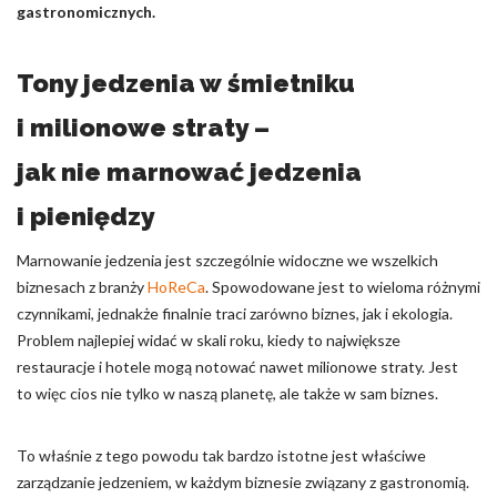
gastronomicznych.
Nieklasyfikowane pliki cookie, to pliki, które są w procesie
klasyfikowania, wraz z dostawcami poszczególnych ciasteczek.
Tony jedzenia w śmietniku
i milionowe straty –
Odrzuć
jak nie marnować jedzenia
Zapisz moje preferencje
i pieniędzy
Akceptuj wszystko
Marnowanie jedzenia jest szczególnie widoczne we wszelkich
biznesach z branży
HoReCa
. Spowodowane jest to wieloma różnymi
czynnikami, jednakże finalnie traci zarówno biznes, jak i ekologia.
Problem najlepiej widać w skali roku, kiedy to największe
restauracje i hotele mogą notować nawet milionowe straty. Jest
to więc cios nie tylko w naszą planetę, ale także w sam biznes.
To właśnie z tego powodu tak bardzo istotne jest właściwe
zarządzanie jedzeniem, w każdym biznesie związany z gastronomią.