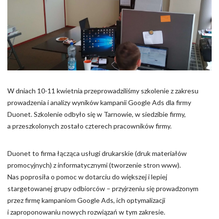
Pliki cookie dotyczące preferencji umożliwiają stronie
zapamiętanie informacji, które zmieniają wygląd lub
funkcjonowanie strony, np. preferowany język lub region, w
którym znajduje się użytkownik.
Statystyka
Statystyczne pliki cookie pomagają właścicielem stron
internetowych zrozumieć, w jaki sposób różni użytkownicy
W dniach 10-11 kwietnia przeprowadziliśmy szkolenie z zakresu
zachowują się na stronie, gromadząc i zgłaszając anonimowe
prowadzenia i analizy wyników kampanii Google Ads dla firmy
informacje.
Duonet. Szkolenie odbyło się w Tarnowie, w siedzibie firmy,
a przeszkolonych zostało czterech pracowników firmy.
Marketing
Marketingowe pliki cookie stosowane są w celu śledzenia
Duonet to firma łącząca usługi drukarskie (druk materiałów
użytkowników na stronach internetowych. Celem jest
promocyjnych) z informatycznymi (tworzenie stron www).
wyświetlanie reklam, które są istotne i interesujące dla
Nas poprosiła o pomoc w dotarciu do większej i lepiej
poszczególnych użytkowników i tym samym bardziej cenne dla
stargetowanej grupy odbiorców – przyjrzeniu się prowadzonym
wydawców i reklamodawców strony trzeciej.
przez firmę kampaniom Google Ads, ich optymalizacji
i zaproponowaniu nowych rozwiązań w tym zakresie.
Nieklasyfikowane