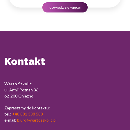
oraz koniecznością podejmowania decyzji wpływających
dowiedz się więcej
na bezpieczeństwo ludzi i kondycję całego ekosystemu.
Długotrwałe obciążenie psychiczne, brak równowagi
między życiem…
Kontakt
Warto Szkolić
ul. Armii Poznań 36
62-200 Gniezno
Zapraszamy do kontaktu:
tel.:
+48 881 388 588
e-mail:
biuro@wartoszkolic.pl