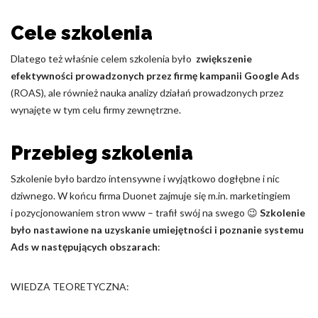
Nieklasyfikowane pliki cookie, to pliki, które są w procesie
Cele szkolenia
klasyfikowania, wraz z dostawcami poszczególnych ciasteczek.
Dlatego też właśnie celem szkolenia było
zwiększenie
efektywności prowadzonych przez firmę kampanii Google Ads
Odrzuć
(ROAS), ale również nauka analizy działań prowadzonych przez
Zapisz moje preferencje
wynajęte w tym celu firmy zewnętrzne.
Akceptuj wszystko
Przebieg szkolenia
Szkolenie było bardzo intensywne i wyjątkowo dogłębne i nic
dziwnego. W końcu firma Duonet zajmuje się m.in. marketingiem
i pozycjonowaniem stron www – trafił swój na swego 😉
Szkolenie
było nastawione na uzyskanie umiejętności i poznanie systemu
Ads w następujących obszarach
:
WIEDZA TEORETYCZNA: