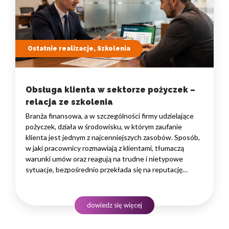
Ostatnie realizacje, Szkolenia
Obsługa klienta w sektorze pożyczek –
relacja ze szkolenia
Branża finansowa, a w szczególności firmy udzielające
pożyczek, działa w środowisku, w którym zaufanie
klienta jest jednym z najcenniejszych zasobów. Sposób,
w jaki pracownicy rozmawiają z klientami, tłumaczą
warunki umów oraz reagują na trudne i nietypowe
sytuacje, bezpośrednio przekłada się na reputację
instytucji i jej wyniki finansowe. Dlatego obsługa klienta
w sektorze pożyczek wymaga nie tylko solidnej wiedzy
produktowej, lecz także rozwiniętych kompetencji
dowiedz się więcej
komunikacyjnych, empatii…