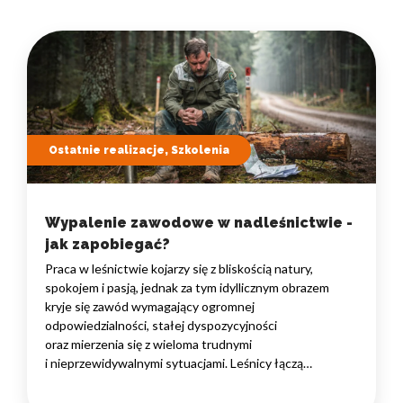
Ostatnie realizacje, Szkolenia
Wypalenie zawodowe w nadleśnictwie -
jak zapobiegać?
Praca w leśnictwie kojarzy się z bliskością natury,
spokojem i pasją, jednak za tym idyllicznym obrazem
kryje się zawód wymagający ogromnej
odpowiedzialności, stałej dyspozycyjności
oraz mierzenia się z wieloma trudnymi
i nieprzewidywalnymi sytuacjami. Leśnicy łączą
obowiązki terenowe z rosnącą biurokracją, presją
wyników, sezonowymi spiętrzeniami zadań