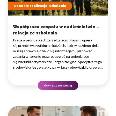
Ostatnie realizacje, Szkolenia
Współpraca zespołu w nadleśnictwie –
relacja ze szkolenia
Praca w jednostkach zarządzających lasami opiera
się przede wszystkim na ludziach, którzy każdego dnia
muszą sprawnie dzielić się informacjami, planować
zadania w terenie oraz reagować na zmieniające
się warunki przyrodnicze i organizacyjne. Specyfika tego
środowiska jest wyjątkowa — łączy obowiązki biurowe,
administracyjne i finansowe z pracą w lesie, często
rozproszoną na dużym obszarze i wymagającą szybkiego
podejmowania decyzji. W takim środowisku
dowiedz się więcej
to nie pojedyncze kompetencje, lecz dobrze…