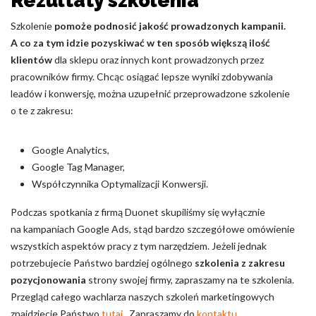
Rezultaty szkolenia
Szkolenie
pomoże podnosić jakość prowadzonych kampanii.
A co za tym idzie pozyskiwać w ten sposób większą ilość
klientów
dla sklepu oraz innych kont prowadzonych przez
pracowników firmy. Chcąc osiągać lepsze wyniki zdobywania
leadów i konwersję, można uzupełnić przeprowadzone szkolenie
o te z zakresu:
Google Analytics,
Google Tag Manager,
Współczynnika Optymalizacji Konwersji.
Podczas spotkania z firmą Duonet skupiliśmy się wyłącznie
na kampaniach Google Ads, stąd bardzo szczegółowe omówienie
wszystkich aspektów pracy z tym narzędziem. Jeżeli jednak
potrzebujecie Państwo bardziej ogólnego
szkolenia z zakresu
pozycjonowania
strony swojej firmy, zapraszamy na te szkolenia.
Przegląd całego wachlarza naszych szkoleń marketingowych
znajdziecie Państwo
tutaj
. Zapraszamy do
kontaktu
.