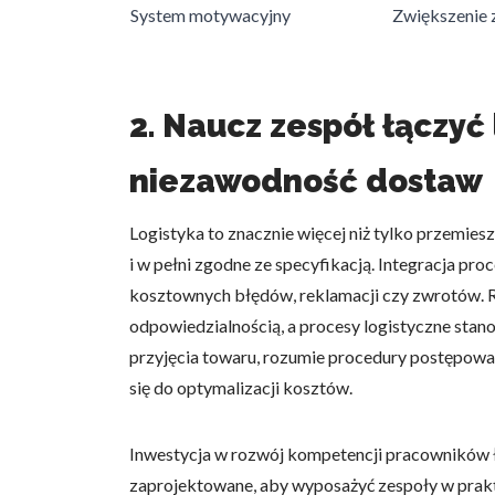
System motywacyjny
Zwiększenie
Statystyka
Statystyczne pliki cookie p
na stronie, gromadząc i zgła
2. Naucz zespół łączyć 
Marketing
niezawodność dostaw
Marketingowe pliki cookie s
reklam, które są istotne i 
Logistyka to znacznie więcej niż tylko przemies
reklamodawców strony trzec
i w pełni zgodne ze specyfikacją. Integracja pr
kosztownych błędów, reklamacji czy zwrotów. 
Nieklasyfikowane
odpowiedzialnością, a procesy logistyczne stano
Nieklasyfikowane pliki cooki
przyjęcia towaru, rozumie procedury postępowani
się do optymalizacji kosztów.
Odrzuć
Inwestycja w rozwój kompetencji pracowników łą
zaprojektowane, aby wyposażyć zespoły w prakt