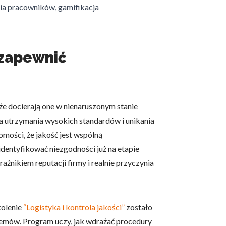
nia pracowników, gamifikacja
 użytkownicy zachowują się
y zapewnić
 Celem jest wyświetlanie
e dla wydawców i
że docierają one w nienaruszonym stanie
dla utrzymania wysokich standardów i unikania
ości, że jakość jest wspólną
identyfikować niezgodności już na etapie
ególnych ciasteczek.
żnikiem reputacji firmy i realnie przyczynia
eptuj wszystko
kolenie
“Logistyka i kontrola jakości”
zostało
emów. Program uczy, jak wdrażać procedury