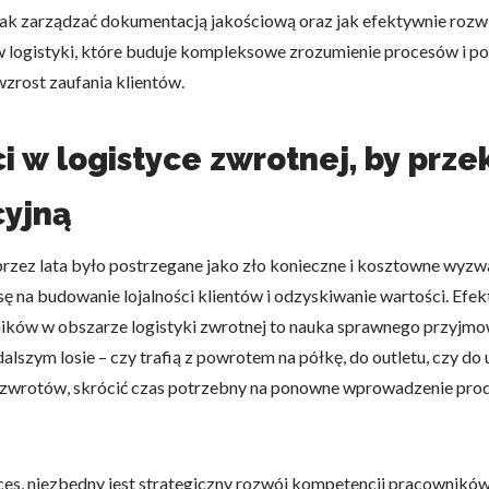
 jak zarządzać dokumentacją jakościową oraz jak efektywnie roz
 logistyki, które buduje kompleksowe zrozumienie procesów i pok
 wzrost zaufania klientów.
ci w logistyce zwrotnej, by prz
yjną
 przez lata było postrzegane jako zło konieczne i kosztowne wy
nsę na budowanie lojalności klientów i odzyskiwanie wartości. 
ków w obszarze logistyki zwrotnej to nauka sprawnego przyjmowa
alszym losie – czy trafią z powrotem na półkę, do outletu, czy do
i zwrotów, skrócić czas potrzebny na ponowne wprowadzenie prod
es, niezbędny jest strategiczny rozwój kompetencji pracowników