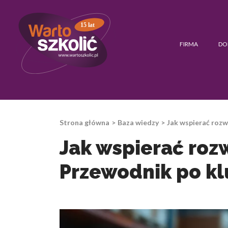
15 lat
FIRMA
DO
Strona główna
Baza wiedzy
Jak wspierać rozw
Jak wspierać roz
Przewodnik po k