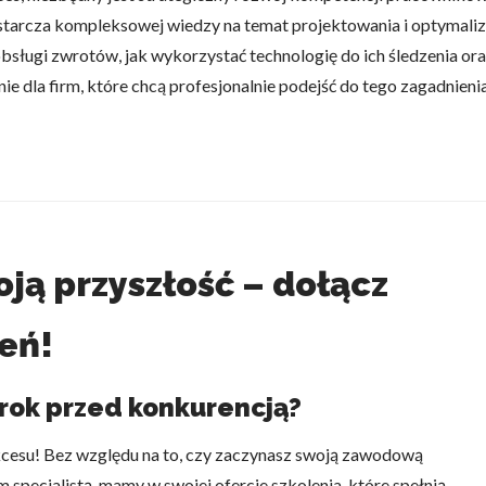
tarcza kompleksowej wiedzy na temat projektowania i optymaliz
obsługi zwrotów, jak wykorzystać technologię do ich śledzenia or
ie dla firm, które chcą profesjonalnie podejść do tego zagadnien
ją przyszłość – dołącz
eń!
rok przed konkurencją?
kcesu! Bez względu na to, czy zaczynasz swoją zawodową
 specjalistą, mamy w swojej ofercie szkolenia, które spełnią