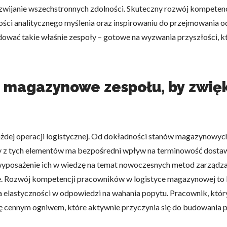
ozwijanie wszechstronnych zdolności. Skuteczny rozwój kompeten
ości analitycznego myślenia oraz inspirowaniu do przejmowania od
dować takie właśnie zespoły – gotowe na wyzwania przyszłości, kt
e magazynowe zespołu, by zwię
dej operacji logistycznej. Od dokładności stanów magazynowych,
y z tych elementów ma bezpośredni wpływ na terminowość dostaw
posażenie ich w wiedzę na temat nowoczesnych metod zarządzani
je. Rozwój kompetencji pracowników w logistyce magazynowej to k
a elastyczności w odpowiedzi na wahania popytu. Pracownik, któ
ę cennym ogniwem, które aktywnie przyczynia się do budowania p