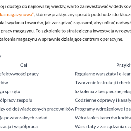
i dostęp do najnowszej wiedzy, warto zainwestować w dedykowa
yka magazynowa”
, które w praktyczny sposób podchodzi do klucz
ia i wydania towarów, jak zarządzać zapasami, aby unikać nadwy
pracy magazynu. To szkolenie to strategiczna inwestycja w rozw
do spersonalizowania treści i reklam, aby oferować funkcje społeczności
tałcenia magazynu w sprawnie działające centrum operacyjne.
 o tym, jak korzystasz z naszej witryny, udostępniamy partnerom społecz
ą połączyć te informacje z innymi danymi otrzymanymi od Ciebie lub uzy
?
Cel
Przykł
 efektywności pracy
Regularne warsztaty i e-lea
ędów
Tworzenie instrukcji i check
kluczowe znaczenie dla podstawowych funkcji witryny i witryna nie będzi
okie nie przechowują żadnych danych umożliwiających identyfikację osoby
ga sprzętu
Szkolenia z bezpiecznej ek
ółpracy zespołu
Codzienne odprawy i kanał
dzy od doświadczonych pracowników
Programy wdrożeniowe i pa
rencji umożliwiają stronie zapamiętanie informacji, które zmieniają wyglą
a powtarzalnych zadań
Wdrażanie skanerów kodów,
gion, w którym znajduje się użytkownik.
izacja i współpraca
Warsztaty z zarządzania cz