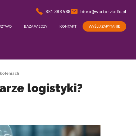
881 388 588
biuro@wartoszkolic.pl
DZTWO
BAZA WIEDZY
KONTAKT
WYŚLIJ ZAPYTANIE
koleniach
rze logistyki?