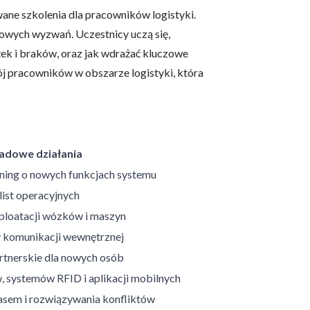
ne szkolenia dla pracowników logistyki.
owych wyzwań. Uczestnicy uczą się,
żek i braków, oraz jak wdrażać kluczowe
ój pracowników w obszarze logistyki, która
owe i analizować ruch w
nościowym, reklamowym i
skanymi podczas korzystania
adowe działania
rning o nowych funkcjach systemu
list operacyjnych
e działać w zamierzony
.
sploatacji wózków i maszyn
y komunikacji wewnętrznej
rtnerskie dla nowych osób
d lub funkcjonowanie strony,
 systemów RFID i aplikacji mobilnych
asem i rozwiązywania konfliktów