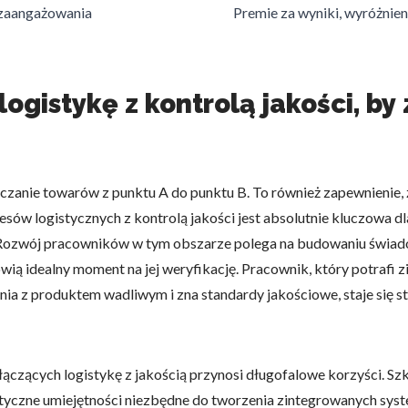
 zaangażowania
Premie za wyniki, wyróżnie
omagają właścicielem stron internetowych zrozumieć, w jaki sposób różni
szając anonimowe informacje.
logistykę z kontrolą jakości, b
tosowane są w celu śledzenia użytkowników na stronach internetowych.
interesujące dla poszczególnych użytkowników i tym samym bardziej cenn
zczanie towarów z punktu A do punktu B. To również zapewnienie, 
iej.
ocesów logistycznych z kontrolą jakości jest absolutnie kluczowa 
Rozwój pracowników w tym obszarze polega na budowaniu świadom
wią idealny moment na jej weryfikację. Pracownik, który potrafi z
e, to pliki, które są w procesie klasyfikowania, wraz z dostawcami poszcz
a z produktem wadliwym i zna standardy jakościowe, staje się stra
Zapisz moje preferencje
Akc
czących logistykę z jakością przynosi długofalowe korzyści. Sz
yczne umiejętności niezbędne do tworzenia zintegrowanych syst