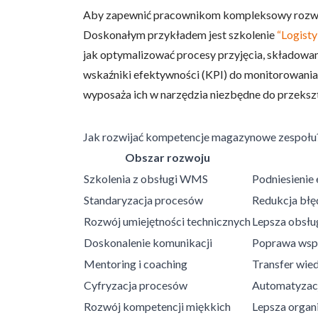
Aby zapewnić pracownikom kompleksowy rozwój 
Doskonałym przykładem jest szkolenie
“Logist
jak optymalizować procesy przyjęcia, składowan
wskaźniki efektywności (KPI) do monitorowania 
Wykorzystujemy pliki cookie 
wyposaża ich w narzędzia niezbędne do przeksz
naszej witrynie. Informacje
analitycznym. Partnerzy mog
z ich usług.
Jak rozwijać kompetencje magazynowe zespołu
Obszar rozwoju
Niezbędne
Szkolenia z obsługi WMS
Podniesienie
Standaryzacja procesów
Redukcja bł
Niezbędne pliki cookie mają 
sposób bez nich. Te pliki co
Rozwój umiejętności technicznych
Lepsza obsłu
Doskonalenie komunikacji
Poprawa wsp
Preferencje
Mentoring i coaching
Transfer wie
Pliki cookie dotyczące prefe
Cyfryzacja procesów
Automatyzacj
np. preferowany język lub re
Rozwój kompetencji miękkich
Lepsza organ