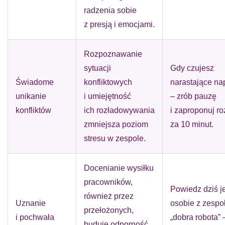
radzenia sobie
z presją i emocjami.
Rozpoznawanie
sytuacji
Gdy czujesz
Świadome
konfliktowych
narastające na
unikanie
i umiejętność
– zrób pauzę
konfliktów
ich rozładowywania
i zaproponuj 
zmniejsza poziom
za 10 minut.
stresu w zespole.
Docenianie wysiłku
pracowników,
Powiedz dziś j
również przez
Uznanie
osobie z zespo
przełożonych,
i pochwała
„dobra robota” 
buduje odporność