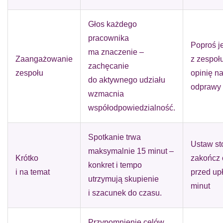
Głos każdego
pracownika
Poproś j
ma znaczenie –
Zaangażowanie
z zespołu
zachęcanie
zespołu
opinię n
do aktywnego udziału
odprawy
wzmacnia
współodpowiedzialność.
Spotkanie trwa
Ustaw st
maksymalnie 15 minut –
Krótko
zakończ
konkret i tempo
i na temat
przed up
utrzymują skupienie
minut
i szacunek do czasu.
Przypomnienie celów