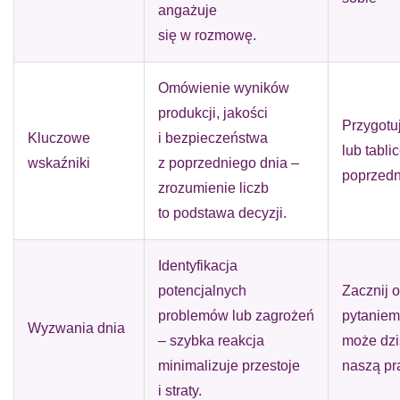
angażuje
się w rozmowę.
Omówienie wyników
produkcji, jakości
Przygotu
Kluczowe
i bezpieczeństwa
lub tabli
wskaźniki
z poprzedniego dnia –
poprzed
zrozumienie liczb
to podstawa decyzji.
Identyfikacja
potencjalnych
Zacznij 
problemów lub zagrożeń
pytaniem
Wyzwania dnia
– szybka reakcja
może dzi
minimalizuje przestoje
naszą pr
i straty.