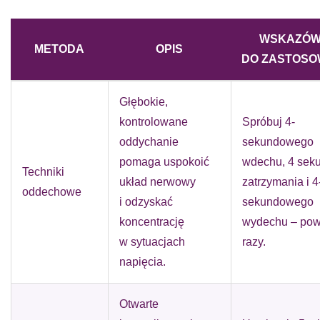
WSKAZÓ
METODA
OPIS
DO ZASTOSO
Głębokie,
kontrolowane
Spróbuj 4-
oddychanie
sekundowego
pomaga uspokoić
wdechu, 4 sek
Techniki
układ nerwowy
zatrzymania i 4
oddechowe
i odzyskać
sekundowego
koncentrację
wydechu – pow
w sytuacjach
razy.
napięcia.
Otwarte