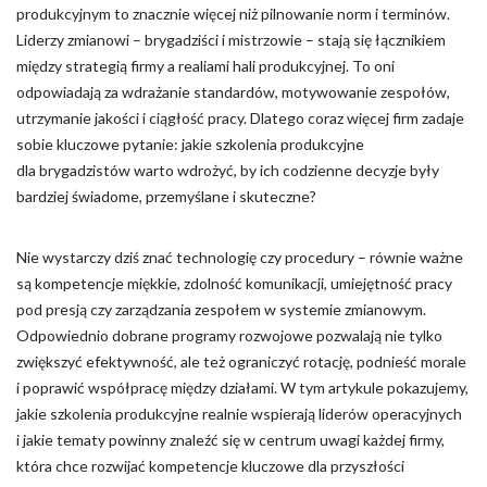
produkcyjnym to znacznie więcej niż pilnowanie norm i terminów.
Zapisz moje preferencje
Liderzy zmianowi – brygadziści i mistrzowie – stają się łącznikiem
między strategią firmy a realiami hali produkcyjnej. To oni
Akceptuj wszystko
odpowiadają za wdrażanie standardów, motywowanie zespołów,
utrzymanie jakości i ciągłość pracy. Dlatego coraz więcej firm zadaje
sobie kluczowe pytanie: jakie szkolenia produkcyjne
dla brygadzistów warto wdrożyć, by ich codzienne decyzje były
bardziej świadome, przemyślane i skuteczne?
Nie wystarczy dziś znać technologię czy procedury – równie ważne
są kompetencje miękkie, zdolność komunikacji, umiejętność pracy
pod presją czy zarządzania zespołem w systemie zmianowym.
Odpowiednio dobrane programy rozwojowe pozwalają nie tylko
zwiększyć efektywność, ale też ograniczyć rotację, podnieść morale
i poprawić współpracę między działami. W tym artykule pokazujemy,
jakie szkolenia produkcyjne realnie wspierają liderów operacyjnych
i jakie tematy powinny znaleźć się w centrum uwagi każdej firmy,
która chce rozwijać kompetencje kluczowe dla przyszłości