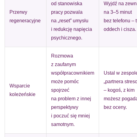
od stanowiska
Wyjdź na zewn
Przerwy
pracy pozwala
na 3–5 minut
regeneracyjne
na „reset” umysłu
bez telefonu – 
i redukcję napięcia
oddech i cisza.
psychicznego.
Rozmowa
z zaufanym
współpracownikiem
Ustal w zespol
może pomóc
„partnera stre
Wsparcie
spojrzeć
– kogoś, z kim
koleżeńskie
na problem z innej
możesz pogad
perspektywy
bez oceny.
i poczuć się mniej
samotnym.