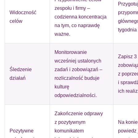
Przygotuj
zespołu i firmy –
Widoczność
przypomn
codzienna koncentracja
celów
głównego
na tym, co naprawdę
tygodnia
ważne.
Monitorowanie
Zapisz 3
wcześniej ustalonych
zobowią
Śledzenie
zadań i zobowiązań –
z poprze
działań
rozliczalność buduje
i sprawd
kulturę
ich reali
odpowiedzialności.
Zakończenie odprawy
z pozytywnym
Na konie
Pozytywne
komunikatem
powiedz 