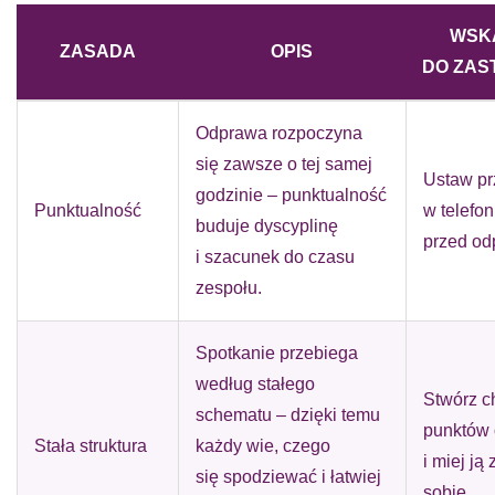
WSK
ZASADA
OPIS
DO ZAS
Odprawa rozpoczyna
się zawsze o tej samej
Ustaw pr
godzinie – punktualność
Punktualność
w telefon
buduje dyscyplinę
przed o
i szacunek do czasu
zespołu.
Spotkanie przebiega
według stałego
Stwórz c
schematu – dzięki temu
punktów
Stała struktura
każdy wie, czego
i miej ją
się spodziewać i łatwiej
sobie