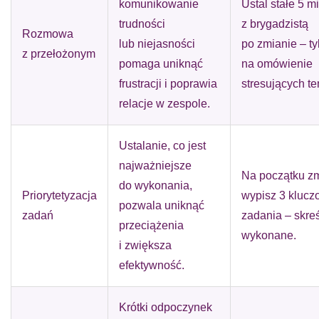
komunikowanie
Ustal stałe 5 m
trudności
z brygadzistą
Rozmowa
lub niejasności
po zmianie – ty
z przełożonym
pomaga uniknąć
na omówienie
frustracji i poprawia
stresujących t
relacje w zespole.
Ustalanie, co jest
najważniejsze
Na początku z
do wykonania,
Priorytetyzacja
wypisz 3 kluc
pozwala uniknąć
zadań
zadania – skreś
przeciążenia
wykonane.
i zwiększa
efektywność.
Krótki odpoczynek