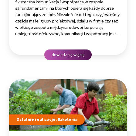
Skuteczna komunikacja i współpraca w zespole,
są fundamentami, na których opiera się każdy dobrze
funkcjonujący zespół. Niezależnie od tego, czy jesteśmy
częścią małej grupy projektowej, działu w firmie czy też
wielkiego zespołu międzynarodowej korporacji,
umiejętność efektywnej komunikacji i współpracy jest
kluczowa dla osiągnięcia sukcesu. Niniejszy artykuł
poświęcony jest właśnie tematowi skutecznej
komunikacji i współpracy w zespole. Będziemy zgłębiać
dowiedz się więcej
kluczowe elementy skutecznej komunikacji, takie…
Ostatnie realizacje, Szkolenia