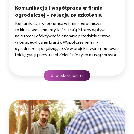
Komunikacja i współpraca w firmie
ogrodniczej – relacja ze szkolenia
Komunikacja i współpraca w firmie ogrodniczej
to kluczowe elementy, które mają istotny wpływ
na sukces i efektywność działania przedsiębiorstwa
w tej specyficznej branży. Współczesne firmy
ogrodnicze, specjalizujące się w projektowaniu, budowie
i pielęgnacji przestrzeni zieleni, nie tylko muszą sprostać
wysokim standardom estetycznym. Ale także
skutecznie komunikować się zarówno wewnętrznie,
jak i z klientami. W kontekście branży ogrodniczej,
dowiedz się więcej
skuteczna komunikacja jest nieodzowna
dla prawidłowego przekazywania informacji, wyrażania…