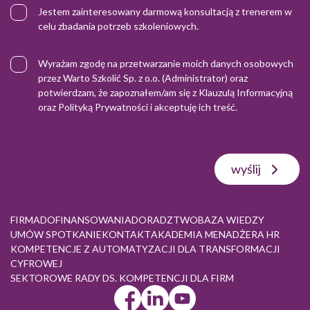
Jestem zainteresowany darmową konsultacją z trenerem w
celu zbadania potrzeb szkoleniowych.
Wyrażam zgodę na przetwarzanie moich danych osobowych
przez Warto Szkolić Sp. z o.o. (Administrator) oraz
potwierdzam, że zapoznałem/am się z
Klauzulą Informacyjną
oraz
Polityką Prywatności
i akceptuję ich treść.
wyślij
FIRMA
DOFINANSOWANIA
DORADZTWO
BAZA WIEDZY
UMÓW SPOTKANIE
KONTAKT
AKADEMIA MENADŻERA HR
KOMPETENCJE Z AUTOMATYZACJI DLA TRANSFORMACJI
CYFROWEJ
SEKTOROWE RADY DS. KOMPETENCJI DLA FIRM