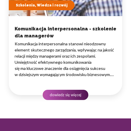
Szkolenia, Wiedza i rozwój
Komunikacja interpersonalna - szkolenie
dla managerów
Komunikacja interpersonalna stanowi nieodzowny
element skutecznego zarządzania, wpływając na jakość
relacji między managerami oraz ich zespołami.
Umiejętność efektywnego komunikowania
się ma kluczowe znaczenie dla osiągnięcia sukcesu
w dzisiejszym wymagającym środowisku biznesowym.
Warto zrozumieć, że komunikacja to nie tylko
przekazywanie informacji, ale także budowanie zaufania,
motywowanie pracowników i rozwiązywanie konfliktów.
dowiedz się więcej
W niniejszym artykule skupimy się na istocie komunikacji
interpersonalnej wśród managerów. Zaprezentujemy jej
znaczenie dla osiągania…