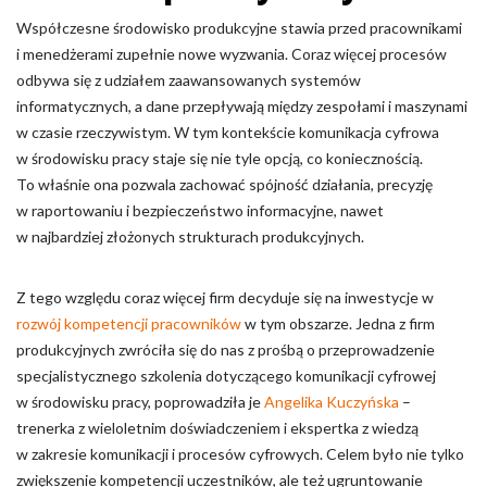
Współczesne środowisko produkcyjne stawia przed pracownikami
Nieklasyfikowane pliki cookie, to pliki, które są w procesie
i menedżerami zupełnie nowe wyzwania. Coraz więcej procesów
klasyfikowania, wraz z dostawcami poszczególnych ciasteczek.
odbywa się z udziałem zaawansowanych systemów
informatycznych, a dane przepływają między zespołami i maszynami
Odrzuć
w czasie rzeczywistym. W tym kontekście komunikacja cyfrowa
w środowisku pracy staje się nie tyle opcją, co koniecznością.
Zapisz moje preferencje
To właśnie ona pozwala zachować spójność działania, precyzję
w raportowaniu i bezpieczeństwo informacyjne, nawet
Akceptuj wszystko
w najbardziej złożonych strukturach produkcyjnych.
Z tego względu coraz więcej firm decyduje się na inwestycje w
rozwój kompetencji pracowników
w tym obszarze. Jedna z firm
produkcyjnych zwróciła się do nas z prośbą o przeprowadzenie
specjalistycznego szkolenia dotyczącego komunikacji cyfrowej
w środowisku pracy, poprowadziła je
Angelika Kuczyńska
–
trenerka z wieloletnim doświadczeniem i ekspertka z wiedzą
w zakresie komunikacji i procesów cyfrowych. Celem było nie tylko
zwiększenie kompetencji uczestników, ale też ugruntowanie