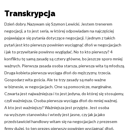
Odrzuć
Transkrypcja
Zapisz moje preferencje
Dzień dobry. Nazywam się Szymon Lewicki. Jestem trenerem
negocjacji, a to jest seria, w której odpowiadam na najczęściej
Akceptuj wszystko
pojawiające się pytania dotyczące negocjacji. I jednym z takich
pytań jest kto pierwszy powinien wyciągnąć dłoń w negocjacjach
i jak to przywitanie powinno wyglądać. No to kto pierwszy? 4
konfliktu tę samą zasadę są cztery główne, bo jeszcze sporo mniej
ważnych. Pierwsza zasada osoba starsza, pierwsza wita tą młodszą.
Druga kobieta pierwsza wyciąga dłoń do mężczyzny, trzecia.
Gospodarz wita gościa. Ale te trzy zasady są mało ważne
w biznesie, w negocjacjach. One są pomocnicze, marginalne.
Czwarta jest najważniejsza i to jest jedyna, do której się stosujemy,
czyli ważniejsza. Osoba pierwsza wyciąga dłoń do mniej ważnej.
A kto jest ważniejszy? Ważniejsza jest przyjęte. Jest osoba
na wyższym stanowisku i wtedy jest jasne, czy jak ja jako
przedstawiciel handlowy witam się na negocjacjach z prezesem
firmy dużej, to ten prezes pierwszy powinien wyciągnąć dłoń.