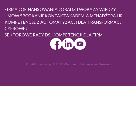
FIRMA
DOFINANSOWANIA
DORADZTWO
BAZA WIEDZY
UMÓW SPOTKANIE
KONTAKT
AKADEMIA MENADŻERA HR
KOMPETENCJE Z AUTOMATYZACJI DLA TRANSFORMACJI
CYFROWEJ
SEKTOROWE RADY DS. KOMPETENCJI DLA FIRM
Projekt i realizacja:
© 2022 Webtom.pl
/
strony www Gniezno