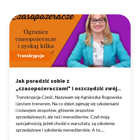
Transkrypcje
Jak poradzić sobie z
„czasopożeraczami" i oszczędzić swój
czas?
Transkrypcja Cześć, Nazywam się Agnieszka Rogowska
i jestem trenerem. Na co dzień zajmuję się szkoleniami
i rozwojem zespołów, głównie zespołów
sprzedażowych, ale też i menedżerów. Czyli moją
specjalnością, jeżeli chodzi o warsztaty, są szkolenia
sprzedażowe i szkolenia menedżerskie. A to,
na co dzisiaj chciałam Was zaprosić, to jest temat