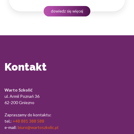
jak poradzić sobie z tak zwanymi czaso pożeracze
na co dzień, na co dzień w pracy. To jest obszar związany
dowiedz się więcej
z planowaniem, wyznaczaniem sobie zadań, celów.…
Kontakt
Warto Szkolić
ul. Armii Poznań 36
62-200 Gniezno
Zapraszamy do kontaktu:
tel.:
+48 881 388 588
e-mail:
biuro@wartoszkolic.pl