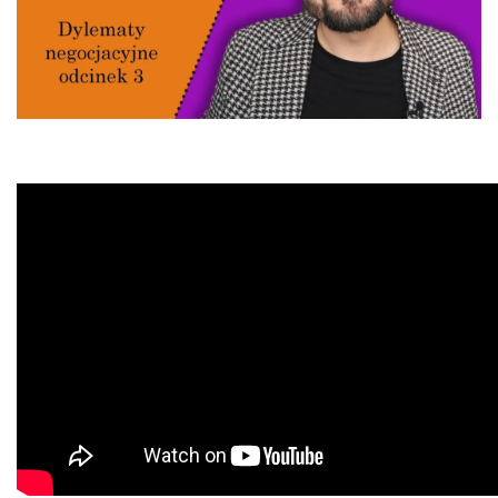
informacji, które zmieniają wygląd lub funkcjonowanie strony, np.
preferowany język lub region, w którym znajduje się użytkownik.
Statystyka
Statystyczne pliki cookie pomagają właścicielem stron internetowy
zrozumieć, w jaki sposób różni użytkownicy zachowują się na stronie,
gromadząc i zgłaszając anonimowe informacje.
Marketing
Marketingowe pliki cookie stosowane są w celu śledzenia użytkown
stronach internetowych. Celem jest wyświetlanie reklam, które są is
interesujące dla poszczególnych użytkowników i tym samym bardzie
dla wydawców i reklamodawców strony trzeciej.
Nieklasyfikowane
Nieklasyfikowane pliki cookie, to pliki, które są w procesie klasyfikow
wraz z dostawcami poszczególnych ciasteczek.