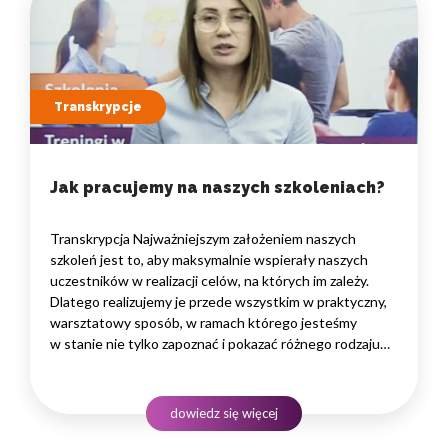
Transkrypcje
Jak pracujemy na naszych szkoleniach?
Transkrypcja Najważniejszym założeniem naszych
szkoleń jest to, aby maksymalnie wspierały naszych
uczestników w realizacji celów, na których im zależy.
Dlatego realizujemy je przede wszystkim w praktyczny,
warsztatowy sposób, w ramach którego jesteśmy
w stanie nie tylko zapoznać i pokazać różnego rodzaju
rozwiązania i narzędzia, które warto znać, ale przede
wszystkim zaprosić naszych uczestników
do praktycznego treningu, podczas którego możemy
dowiedz się więcej
doświadczać…