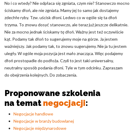
No i co wtedy? Nie odpłaca się zgniata, czym nie? Stanowczo mocno
ściskamy dłoń, ale nie zgniata. Mamy jej to samo jak dostajemy
zdechłe ryby. Tzw. uścisk dłoni. Ledwo co w ogóle się ta dłoń
trzyma. To znowu dosyć stanowczo, ale teraz już jeszcze delikatnie.
Nie za mocno jednak ściskamy tę dłoń. Ważny jest też oczywiście
kąt. Podamy tak dłoń to sugerujemy moje na górze. Ja jestem
ważniejszy. Jak podamy tak, to znowu sugerujemy. Nie ja tu jestem
uległy. W ogóle moja pozycja jest mało znacząca. Więc podajemy
dłoń prostopadle do podłoża. Czyli to jest taki uniwersalny,
neutralny sposób podania dłoni. Tyle w tym odcinku. Zapraszam
do obejrzenia kolejnych. Do zobaczenia.
Proponowane szkolenia
na temat
negocjacji
:
Negocjacje handlowe
Negocjacje w branży budowlanej
Negocjacje międzynarodowe