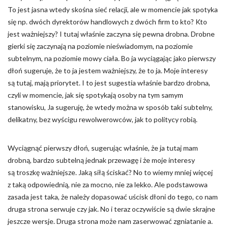
To jest jasna wtedy skośna sieć relacji, ale w momencie jak spotyka
się np. dwóch dyrektorów handlowych z dwóch firm to kto? Kto
jest ważniejszy? I tutaj właśnie zaczyna się pewna drobna. Drobne
gierki się zaczynają na poziomie nieświadomym, na poziomie
subtelnym, na poziomie mowy ciała. Bo ja wyciągając jako pierwszy
dłoń sugeruje, że to ja jestem ważniejszy, że to ja. Moje interesy
są tutaj, mają priorytet. I to jest sugestia właśnie bardzo drobna,
czyli w momencie, jak się spotykają osoby na tym samym
stanowisku, Ja sugeruję, że wtedy można w sposób taki subtelny,
delikatny, bez wyścigu rewolwerowców, jak to politycy robią.
Wyciągnąć pierwszy dłoń, sugerując właśnie, że ja tutaj mam
drobną, bardzo subtelną jednak przewagę i że moje interesy
są troszkę ważniejsze. Jaką siłą ściskać? No to wiemy mniej więcej
z taką odpowiednią, nie za mocno, nie za lekko. Ale podstawowa
zasada jest taka, że należy dopasować uścisk dłoni do tego, co nam
druga strona serwuje czy jak. No i teraz oczywiście są dwie skrajne
jeszcze wersje. Druga strona może nam zaserwować zgniatanie a.