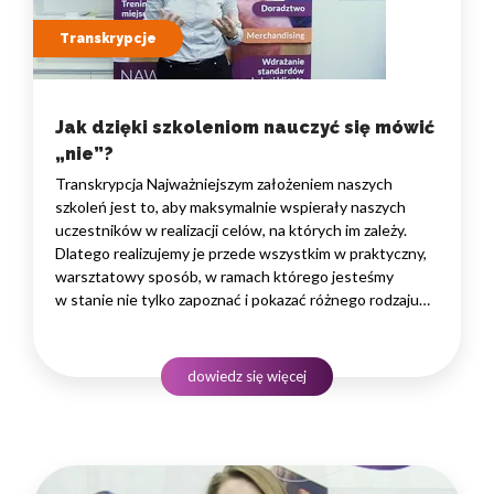
Transkrypcje
Jak dzięki szkoleniom nauczyć się mówić
„nie”?
Transkrypcja Najważniejszym założeniem naszych
szkoleń jest to, aby maksymalnie wspierały naszych
uczestników w realizacji celów, na których im zależy.
Dlatego realizujemy je przede wszystkim w praktyczny,
warsztatowy sposób, w ramach którego jesteśmy
w stanie nie tylko zapoznać i pokazać różnego rodzaju
rozwiązania i narzędzia, które warto znać, ale przede
wszystkim zaprosić naszych uczestników
do praktycznego treningu, podczas którego możemy
dowiedz się więcej
doświadczać…