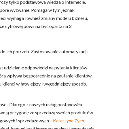
rczy tylko podstawowa wiedza o Internecie,
i spore wyzwanie. Pomaga w tym jednak
 sieci wymaga również zmiany modelu biznesu,
ce cyfrowej powinna być oparta na 3
 do ich potrzeb. Zastosowanie automatyzacji
est udzielanie odpowiedzi na pytania klientów
tóra wpływa bezpośrednio na zaufanie klientów.
klienci w łatwiejszy i wygodniejszy sposób,
ości. Dlatego z naszych usług postanowiła
ć swoją przygodę ze sprzedażą swoich produktów
ingowych i sprzedażowych –
Katarzyna Zych
.
jnej, komunikacji interpersonalnej i zarządzania