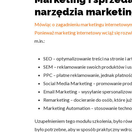
narzędzia marketi
Mówiąc o zagadnieniu marketingu internetowym,
Ponieważ marketing internetowy wciąż się rozwij
Wykorzystujemy pliki cookie 
m.in.:
naszej witrynie. Informacje
analitycznym. Partnerzy mog
z ich usług.
SEO – optymalizowanie treści na stronie i 
SEM – reklamowanie swoich produktów i usł
Niezbędne
PPC – płatne reklamowanie, jednak płatność 
Social Media Marketing – promowanie produ
Niezbędne pliki cookie mają 
sposób bez nich. Te pliki co
Email Marketing – wysyłanie spersonalizow
Remarketing – docieranie do osób, które już 
Preferencje
Marketing Automation – stosowanie technol
Pliki cookie dotyczące prefe
Uzupełnieniem tego modułu szkolenia, było rów
np. preferowany język lub re
było potrzebne, aby w sposób praktyczny wdroży