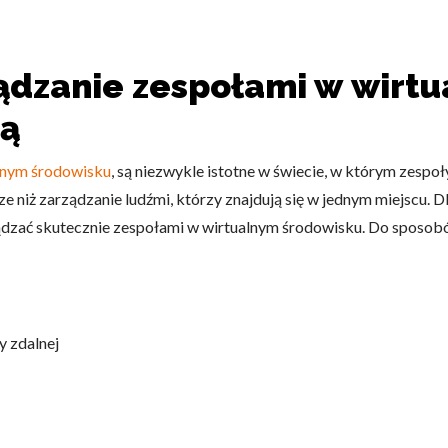
omagają właścicielem stron internetowych zrozumieć, w jaki sposób różni
ądzanie zespołami w wirt
szając anonimowe informacje.
ną
lnym środowisku
, są niezwykle istotne w świecie, w którym zespo
tosowane są w celu śledzenia użytkowników na stronach internetowych.
interesujące dla poszczególnych użytkowników i tym samym bardziej cenn
e niż zarządzanie ludźmi, którzy znajdują się w jednym miejscu. D
iej.
dzać skutecznie zespołami w wirtualnym środowisku. Do sposobów
e, to pliki, które są w procesie klasyfikowania, wraz z dostawcami poszcz
y zdalnej
Zapisz moje preferencje
Akc