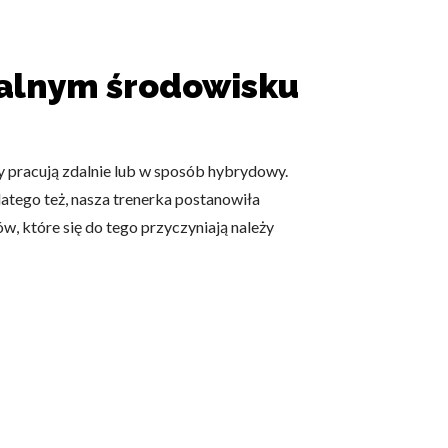
 użytkownicy zachowują się
ualnym środowisku
ły pracują zdalnie lub w sposób hybrydowy.
 Celem jest wyświetlanie
e dla wydawców i
latego też, nasza trenerka postanowiła
, które się do tego przyczyniają należy
ególnych ciasteczek.
eptuj wszystko