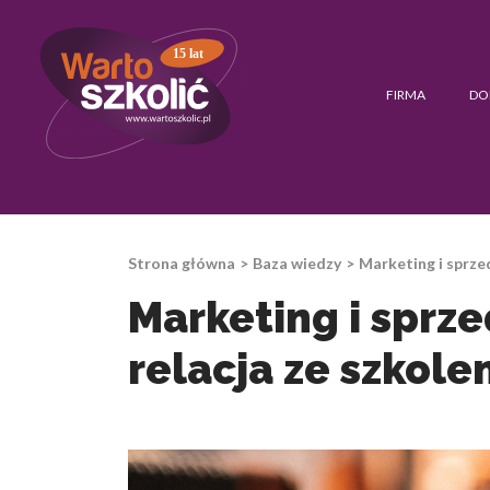
15 lat
FIRMA
DO
Strona główna
Baza wiedzy
Marketing i sprze
Marketing i sprz
relacja ze szkole