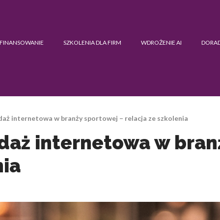
FINANSOWANIE
SZKOLENIA DLA FIRM
WDROŻENIE AI
DORA
daż internetowa w branży sportowej – relacja ze szkolenia
edaż internetowa w bran
nia