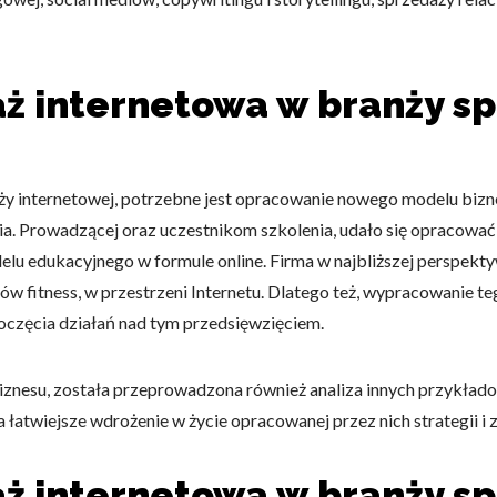
aż internetowa w branży s
y internetowej, potrzebne jest opracowanie nowego modelu bizne
ia. Prowadzącej oraz uczestnikom szkolenia, udało się opracować 
elu edukacyjnego w formule online. Firma w najbliższej perspekty
rów fitness, w przestrzeni Internetu. Dlatego też, wypracowanie t
oczęcia działań nad tym przedsięwzięciem.
esu, została przeprowadzona również analiza innych przykładow
 łatwiejsze wdrożenie w życie opracowanej przez nich strategii i 
aż internetowa w branży s