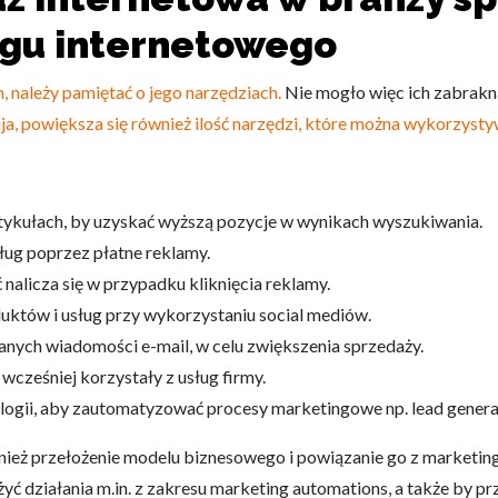
ngu internetowego
 należy pamiętać o jego narzędziach.
Nie mogło więc ich zabrakną
a, powiększa się również ilość narzędzi, które można wykorzystyw
do spersonalizowania treści i reklam, aby oferować funkcje społeczności
 o tym, jak korzystasz z naszej witryny, udostępniamy partnerom społecz
ą połączyć te informacje z innymi danymi otrzymanymi od Ciebie lub uzy
artykułach, by uzyskać wyższą pozycje w wynikach wyszukiwania.
ug poprzez płatne reklamy.
nalicza się w przypadku kliknięcia reklamy.
któw i usług przy wykorzystaniu social mediów.
kluczowe znaczenie dla podstawowych funkcji witryny i witryna nie będzi
okie nie przechowują żadnych danych umożliwiających identyfikację osoby
anych wiadomości e-mail, w celu zwiększenia sprzedaży.
wcześniej korzystały z usług firmy.
ogii, aby zautomatyzować procesy marketingowe np. lead generat
rencji umożliwiają stronie zapamiętanie informacji, które zmieniają wyglą
nież przełożenie modelu biznesowego i powiązanie go z marketin
gion, w którym znajduje się użytkownik.
ć działania m.in. z zakresu marketing automations, a także by p