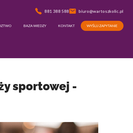
881 388 588
biuro@wartoszkolic.pl
DZTWO
BAZA WIEDZY
KONTAKT
WYŚLIJ ZAPYTANIE
ży sportowej -