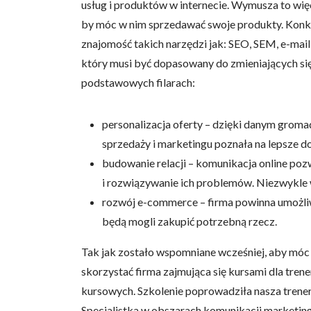
usług i produktów w internecie. Wymusza to wię
by móc w nim sprzedawać swoje produkty. Konkur
znajomość takich narzędzi jak: SEO, SEM, e-mail
który musi być dopasowany do zmieniających si
podstawowych filarach:
personalizacja oferty – dzięki danym groma
sprzedaży i marketingu poznała na lepsze d
budowanie relacji – komunikacja online pozw
i rozwiązywanie ich problemów. Niezwykle w
rozwój e-commerce – firma powinna umożliwi
będą mogli zakupić potrzebną rzecz.
Tak jak zostało wspomniane wcześniej, aby móc r
skorzystać firma zajmująca się kursami dla tre
kursowych. Szkolenie poprowadziła nasza trene
Specjalistka w obszarach komunikacji marketingow