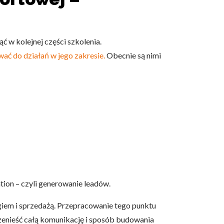
ć w kolejnej części szkolenia.
ać do działań w jego zakresie.
Obecnie są nimi
owe i analizować ruch w
nościowym, reklamowym i
skanymi podczas korzystania
e działać w zamierzony
.
ion – czyli generowanie leadów.
d lub funkcjonowanie strony,
giem i sprzedażą. Przepracowanie tego punktu
rzenieść całą komunikację i sposób budowania