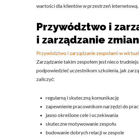
wartości dla klientów w przestrzeń internetową.
Statystyka
Statystyczne pliki cookie p
Przywództwo i zarz
na stronie, gromadząc i zgła
i zarządzanie zmia
Marketing
Przywództwo i zarządzanie zespołami w wirtua
Marketingowe pliki cookie s
reklam, które są istotne i 
Zarządzanie takim zespołem jest nieco trudniejsz
reklamodawców strony trzec
podpowiedzieć uczestnikom szkolenia, jak zarzą
zaliczyć:
Nieklasyfikowane
Nieklasyfikowane pliki cooki
regularną i skuteczną komunikację
zapewnienie pracownikom narzędzi do prac
Odrzuć
jasno określone cele i oczekiwania
skuteczne motywowanie zespołu
budowanie dobrych relacji w zespole