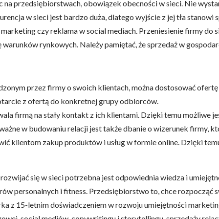
c na przedsiębiorstwach, obowiązek obecności w sieci. Nie wysta
encja w sieci jest bardzo duża, dlatego wyjście z jej tła stanow
 marketing czy reklama w social mediach. Przeniesienie firmy do
ę warunków rynkowych. Należy pamiętać, że sprzedaż w gospodar
dzonym przez firmy o swoich klientach, można dostosować ofertę
otarcie z ofertą do konkretnej grupy odbiorców.
ala firmą na stały kontakt z ich klientami. Dzięki temu możliwe j
ażne w budowaniu relacji jest także dbanie o wizerunek firmy, k
ć klientom zakup produktów i usług w formie online. Dzięki temu 
ozwijać się w sieci potrzebna jest odpowiednia wiedza i umiejętn
nerów personalnych i fitness. Przedsiębiorstwo to, chce rozpoczą
rka z 15-letnim doświadczeniem w rozwoju umiejętności market
ej, social mediów, copywritingu i storytellingu, sprzedaży relacy