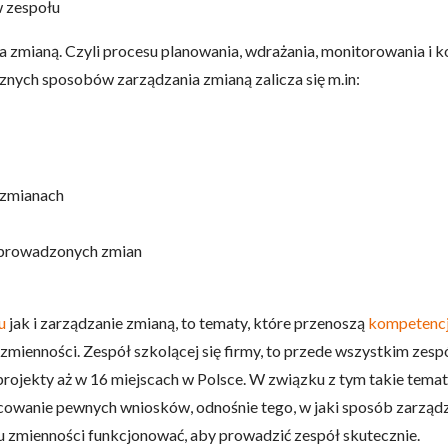
w zespołu
mianą. Czyli procesu planowania, wdrażania, monitorowania i ko
znych sposobów zarządzania zmianą zalicza się m.in:
 zmianach
wprowadzonych zmian
u
jak i zarządzanie zmianą, to tematy, które przenoszą
kompetencj
zmienności. Zespół szkolącej się firmy, to przede wszystkim zesp
 projekty aż w 16 miejscach w Polsce. W związku z tym takie tema
cowanie pewnych wniosków, odnośnie tego, w jaki sposób zarządz
iu zmienności funkcjonować, aby prowadzić zespół skutecznie.