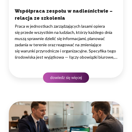
Współpraca zespołu w nadleśnictwie –
relacja ze szkolenia
Praca w jednostkach zarządzających lasami opiera
się przede wszystkim na ludziach, którzy każdego dnia
muszą sprawnie dzielić się informacjami, planować
zadania w terenie oraz reagować na zmieniające
się warunki przyrodnicze i organizacyjne. Specyfika tego
środowiska jest wyjątkowa — łączy obowiązki biurowe,
administracyjne i finansowe z pracą w lesie, często
rozproszoną na dużym obszarze i wymagającą szybkiego
podejmowania decyzji. W takim środowisku
dowiedz się więcej
to nie pojedyncze kompetencje, lecz dobrze…