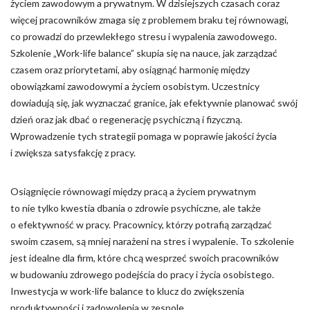
życiem zawodowym a prywatnym. W dzisiejszych czasach coraz
więcej pracowników zmaga się z problemem braku tej równowagi,
co prowadzi do przewlekłego stresu i wypalenia zawodowego.
Szkolenie „Work-life balance” skupia się na nauce, jak zarządzać
czasem oraz priorytetami, aby osiągnąć harmonię między
obowiązkami zawodowymi a życiem osobistym. Uczestnicy
dowiadują się, jak wyznaczać granice, jak efektywnie planować swój
dzień oraz jak dbać o regenerację psychiczną i fizyczną.
Wprowadzenie tych strategii pomaga w poprawie jakości życia
i zwiększa satysfakcję z pracy.
Osiągnięcie równowagi między pracą a życiem prywatnym
to nie tylko kwestia dbania o zdrowie psychiczne, ale także
o efektywność w pracy. Pracownicy, którzy potrafią zarządzać
swoim czasem, są mniej narażeni na stres i wypalenie. To szkolenie
jest idealne dla firm, które chcą wesprzeć swoich pracowników
w budowaniu zdrowego podejścia do pracy i życia osobistego.
Inwestycja w work-life balance to klucz do zwiększenia
produktywności i zadowolenia w zespole.