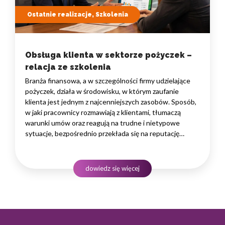
Ostatnie realizacje, Szkolenia
Obsługa klienta w sektorze pożyczek –
relacja ze szkolenia
Branża finansowa, a w szczególności firmy udzielające
pożyczek, działa w środowisku, w którym zaufanie
klienta jest jednym z najcenniejszych zasobów. Sposób,
w jaki pracownicy rozmawiają z klientami, tłumaczą
warunki umów oraz reagują na trudne i nietypowe
sytuacje, bezpośrednio przekłada się na reputację
instytucji i jej wyniki finansowe. Dlatego obsługa klienta
w sektorze pożyczek wymaga nie tylko solidnej wiedzy
produktowej, lecz także rozwiniętych kompetencji
dowiedz się więcej
komunikacyjnych, empatii…