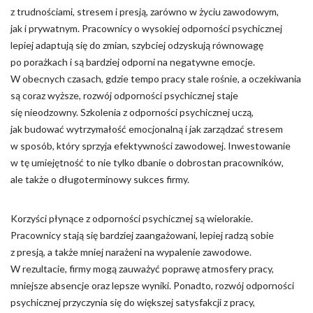
z trudnościami, stresem i presją, zarówno w życiu zawodowym,
Zapisz moje preferencje
jak i prywatnym. Pracownicy o wysokiej odporności psychicznej
lepiej adaptują się do zmian, szybciej odzyskują równowagę
Akceptuj wszystko
po porażkach i są bardziej odporni na negatywne emocje.
W obecnych czasach, gdzie tempo pracy stale rośnie, a oczekiwania
są coraz wyższe, rozwój odporności psychicznej staje
się nieodzowny. Szkolenia z odporności psychicznej uczą,
jak budować wytrzymałość emocjonalną i jak zarządzać stresem
w sposób, który sprzyja efektywności zawodowej. Inwestowanie
w tę umiejętność to nie tylko dbanie o dobrostan pracowników,
ale także o długoterminowy sukces firmy.
Korzyści płynące z odporności psychicznej są wielorakie.
Pracownicy stają się bardziej zaangażowani, lepiej radzą sobie
z presją, a także mniej narażeni na wypalenie zawodowe.
W rezultacie, firmy mogą zauważyć poprawę atmosfery pracy,
mniejsze absencje oraz lepsze wyniki. Ponadto, rozwój odporności
psychicznej przyczynia się do większej satysfakcji z pracy,