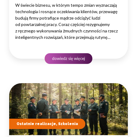
W świecie biznesu, w którym tempo zmian wyznaczają
technologia i rosnące oczekiwania klientów, przewagę
budują firmy potrafiące mądrze odciążyć ludzi
od powtarzalnej pracy. Coraz częściej rezygnujemy
z ręcznego wykonywania żmudnych czynności na rzecz
inteligentnych rozwiązań, które przejmują rutynę
i uwalniają czas na zadania naprawdę wymagające
ludzkiego myślenia. Wybór właściwego programu
rozwojowego to decyzja strategiczna — wpływa
dowiedz się więcej
na wydajność zespołów,…
Ostatnie realizacje, Szkolenia