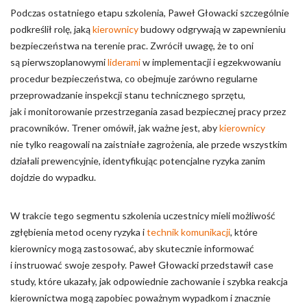
Podczas ostatniego etapu szkolenia, Paweł Głowacki szczególnie
podkreślił rolę, jaką
kierownicy
budowy odgrywają w zapewnieniu
bezpieczeństwa na terenie prac. Zwrócił uwagę, że to oni
są pierwszoplanowymi
liderami
w implementacji i egzekwowaniu
procedur bezpieczeństwa, co obejmuje zarówno regularne
przeprowadzanie inspekcji stanu technicznego sprzętu,
jak i monitorowanie przestrzegania zasad bezpiecznej pracy przez
pracowników. Trener omówił, jak ważne jest, aby
kierownicy
nie tylko reagowali na zaistniałe zagrożenia, ale przede wszystkim
działali prewencyjnie, identyfikując potencjalne ryzyka zanim
dojdzie do wypadku.
W trakcie tego segmentu szkolenia uczestnicy mieli możliwość
zgłębienia metod oceny ryzyka i
technik komunikacji
, które
kierownicy mogą zastosować, aby skutecznie informować
i instruować swoje zespoły. Paweł Głowacki przedstawił case
study, które ukazały, jak odpowiednie zachowanie i szybka reakcja
kierownictwa mogą zapobiec poważnym wypadkom i znacznie