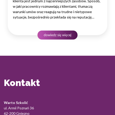
klienta jest jednym z najcenniejszych zasobów. Sposób,
w jaki pracownicy rozmawiają z klientami, tłumaczą
warunki umów oraz reagują na trudne i nietypowe
sytuacje, bezpośrednio przekłada się na reputację
instytucji i jej wyniki finansowe. Dlatego obsługa klienta
w sektorze pożyczek wymaga nie tylko solidnej wiedzy
produktowej, lecz także rozwiniętych kompetencji
dowiedz się więcej
komunikacyjnych, empatii…
Kontakt
Warto Szkolić
ul. Armii Poznań 36
62-200 Gniezno