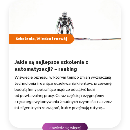
Szkolenia, Wiedza i rozwój
Jakie są najlepsze szkolenia z
automatyzacji? – ranking
W świecie biznesu, w którym tempo zmian wyznaczają
technologia i rosnące oczekiwania klientów, przewagę
budują firmy potrafiące mądrze odciążyć ludzi
od powtarzalnej pracy. Coraz częściej rezygnujemy
z ręcznego wykonywania żmudnych czynności na rzecz
inteligentnych rozwiązań, które przejmują rutynę
i uwalniają czas na zadania naprawdę wymagające
ludzkiego myślenia. Wybór właściwego programu
rozwojowego to decyzja strategiczna — wpływa
dowiedz się więcej