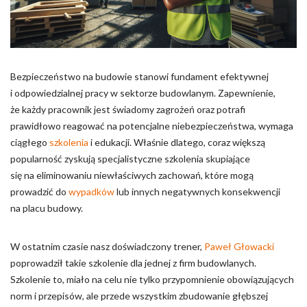
Pliki cookie dotyczące preferencji umożliwiają stronie
zapamiętanie informacji, które zmieniają wygląd lub
funkcjonowanie strony, np. preferowany język lub region, w
którym znajduje się użytkownik.
Bezpieczeństwo na budowie stanowi fundament efektywnej
Statystyka
i odpowiedzialnej pracy w sektorze budowlanym. Zapewnienie,
Statystyczne pliki cookie pomagają właścicielem stron
że każdy pracownik jest świadomy zagrożeń oraz potrafi
internetowych zrozumieć, w jaki sposób różni użytkownicy
prawidłowo reagować na potencjalne niebezpieczeństwa, wymaga
zachowują się na stronie, gromadząc i zgłaszając anonimowe
ciągłego
szkolenia
i edukacji. Właśnie dlatego, coraz większą
informacje.
popularność zyskują specjalistyczne szkolenia skupiające
się na eliminowaniu niewłaściwych zachowań, które mogą
Marketing
prowadzić do
wypadków
lub innych negatywnych konsekwencji
na placu budowy.
Marketingowe pliki cookie stosowane są w celu śledzenia
użytkowników na stronach internetowych. Celem jest
wyświetlanie reklam, które są istotne i interesujące dla
W ostatnim czasie nasz doświadczony trener,
Paweł Głowacki
poszczególnych użytkowników i tym samym bardziej cenne dla
poprowadził takie szkolenie dla jednej z firm budowlanych.
wydawców i reklamodawców strony trzeciej.
Szkolenie to, miało na celu nie tylko przypomnienie obowiązujących
norm i przepisów, ale przede wszystkim zbudowanie głębszej
Nieklasyfikowane