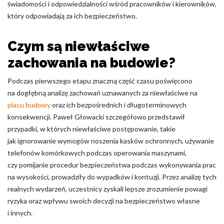
świadomości i odpowiedzialności wśród pracowników i kierowników,
który odpowiadają za ich bezpieczeństwo.
Nieklasyfikowane pliki cookie, to pliki, które są w procesie
klasyfikowania, wraz z dostawcami poszczególnych ciasteczek.
Czym są niewłaściwe
Odrzuć
zachowania na budowie?
Zapisz moje preferencje
Podczas pierwszego etapu znaczną część czasu poświęcono
na dogłębną analizę zachowań uznawanych za niewłaściwe na
Akceptuj wszystko
placu budowy
oraz ich bezpośrednich i długoterminowych
konsekwencji. Paweł Głowacki szczegółowo przedstawił
przypadki, w których niewłaściwe postępowanie, takie
jak ignorowanie wymogów noszenia kasków ochronnych, używanie
telefonów komórkowych podczas operowania maszynami,
czy pomijanie procedur bezpieczeństwa podczas wykonywania prac
na wysokości, prowadziły do wypadków i kontuzji. Przez analizę tych
realnych wydarzeń, uczestnicy zyskali lepsze zrozumienie powagi
ryzyka oraz wpływu swoich decyzji na bezpieczeństwo własne
i innych.