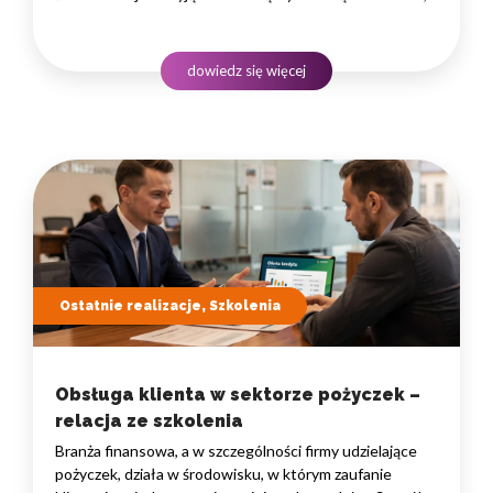
administracyjne i finansowe z pracą w lesie, często
rozproszoną na dużym obszarze i wymagającą szybkiego
podejmowania decyzji. W takim środowisku
dowiedz się więcej
to nie pojedyncze kompetencje, lecz dobrze…
Ostatnie realizacje, Szkolenia
Obsługa klienta w sektorze pożyczek –
relacja ze szkolenia
Branża finansowa, a w szczególności firmy udzielające
pożyczek, działa w środowisku, w którym zaufanie