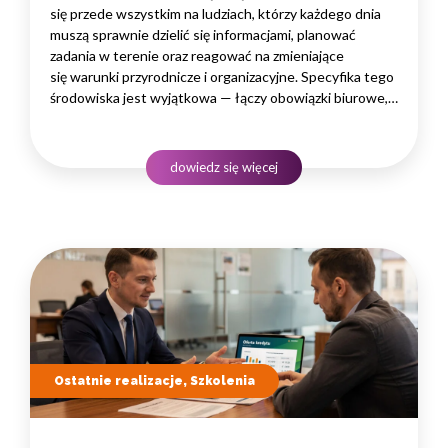
się przede wszystkim na ludziach, którzy każdego dnia
muszą sprawnie dzielić się informacjami, planować
zadania w terenie oraz reagować na zmieniające
się warunki przyrodnicze i organizacyjne. Specyfika tego
środowiska jest wyjątkowa — łączy obowiązki biurowe,
administracyjne i finansowe z pracą w lesie, często
rozproszoną na dużym obszarze i wymagającą szybkiego
podejmowania decyzji. W takim środowisku
dowiedz się więcej
to nie pojedyncze kompetencje, lecz dobrze…
Ostatnie realizacje, Szkolenia