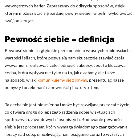
wewnętrznych barier. Zapraszamy do odkrycia sposobów, dzięki
Nieklasyfikowane pliki cookie, to pliki, które są w procesie
którym możesz stać się bardziej pewny siebie i w pełni wykorzystać
klasyfikowania, wraz z dostawcami poszczególnych ciasteczek.
swój potencjał.
Odrzuć
Pewność siebie – definicja
Zapisz moje preferencje
Pewność siebie to głębokie przekonanie o własnych zdolnościach,
wartości i siłach, które pozwalają nam skutecznie stawiać czoła
Akceptuj wszystko
wyzwaniom, realizować cele i odnosić sukcesy. Jest to kluczowa
cecha, która wpływa nie tylko na to, jak działamy, ale także
na sposób, w jaki
komunikujemy się z innymi
, prezentując nasze
pomysły i przekonania z pewnością i autorytetem.
Ta cecha nie jest niezmienna i może być rozwijana przez całe życie,
co otwiera drogę do lepszego radzenia sobie w sytuacjach
społecznych, zawodowych i osobistych. Budowanie pewności
siebie jest procesem, który wymaga świadomego zaangażowania
i pracy nad sobą, umożliwiając nam osiąganie coraz to wyższych