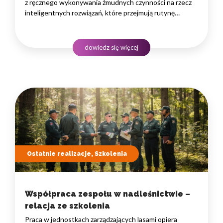
z ręcznego wykonywania żmudnych czynności na rzecz
inteligentnych rozwiązań, które przejmują rutynę
i uwalniają czas na zadania naprawdę wymagające
ludzkiego myślenia. Wybór właściwego programu
rozwojowego to decyzja strategiczna — wpływa
dowiedz się więcej
na wydajność zespołów,…
Ostatnie realizacje, Szkolenia
Współpraca zespołu w nadleśnictwie –
relacja ze szkolenia
Praca w jednostkach zarządzających lasami opiera