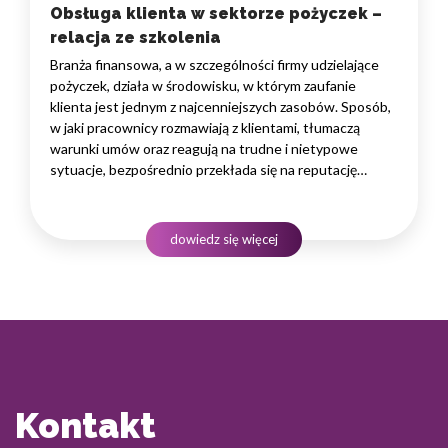
Obsługa klienta w sektorze pożyczek –
relacja ze szkolenia
Branża finansowa, a w szczególności firmy udzielające
pożyczek, działa w środowisku, w którym zaufanie
klienta jest jednym z najcenniejszych zasobów. Sposób,
w jaki pracownicy rozmawiają z klientami, tłumaczą
warunki umów oraz reagują na trudne i nietypowe
sytuacje, bezpośrednio przekłada się na reputację
instytucji i jej wyniki finansowe. Dlatego obsługa klienta
w sektorze pożyczek wymaga nie tylko solidnej wiedzy
produktowej, lecz także rozwiniętych kompetencji
dowiedz się więcej
komunikacyjnych, empatii…
Kontakt