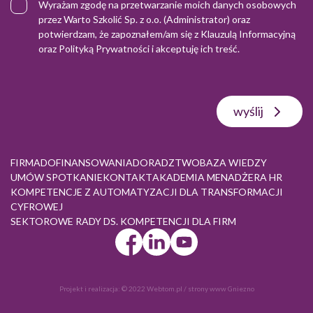
Wyrażam zgodę na przetwarzanie moich danych osobowych
przez Warto Szkolić Sp. z o.o. (Administrator) oraz
potwierdzam, że zapoznałem/am się z
Klauzulą Informacyjną
oraz
Polityką Prywatności
i akceptuję ich treść.
wyślij
FIRMA
DOFINANSOWANIA
DORADZTWO
BAZA WIEDZY
UMÓW SPOTKANIE
KONTAKT
AKADEMIA MENADŻERA HR
KOMPETENCJE Z AUTOMATYZACJI DLA TRANSFORMACJI
CYFROWEJ
SEKTOROWE RADY DS. KOMPETENCJI DLA FIRM
Projekt i realizacja:
© 2022 Webtom.pl
/
strony www Gniezno