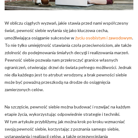
Pliki cookie dotyczące preferencji umożliwiają stronie
zapamiętanie informacji, które zmieniają wygląd lub
funkcjonowanie strony, np. preferowany język lub region, w
którym znajduje się użytkownik.
W obliczu ciągłych wyzwań, jakie stawia przed nami współczesny
świat, pewność siebie wyłania się jako kluczowa cecha,
Statystyka
umożliwiająca osiąganie sukcesów w
życiu osobistym i zawodowym
.
To nie tylko umiejętność stawiania czoła przeciwnościom, ale także
Statystyczne pliki cookie pomagają właścicielem stron
zdolność do podejmowania śmiałych decyzji i realizowania marzeń.
internetowych zrozumieć, w jaki sposób różni użytkownicy
zachowują się na stronie, gromadząc i zgłaszając anonimowe
Pewność siebie pozwala nam przekroczyć granice własnych
informacje.
ograniczeń, otwierając drzwi do świata pełnego możliwości. Jednak
nie dla każdego jest to atrybut wrodzony, a brak pewności siebie
może być poważną przeszkodą na drodze do osiągnięcia
Marketing
zamierzonych celów.
Marketingowe pliki cookie stosowane są w celu śledzenia
użytkowników na stronach internetowych. Celem jest
Na szczęście, pewność siebie można budować i rozwijać na każdym
wyświetlanie reklam, które są istotne i interesujące dla
poszczególnych użytkowników i tym samym bardziej cenne dla
etapie życia, wykorzystując odpowiednie strategie i techniki.
wydawców i reklamodawców strony trzeciej.
W tym artykule przybliżymy, jak można krok po kroku wzmacniać
swoją pewność siebie, korzystając z poznania samego siebie,
Nieklasyfikowane
ustanawiania i realizacji celów, a także przezwyciężania