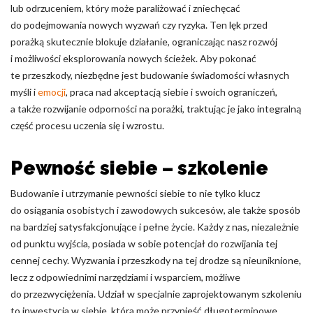
lub odrzuceniem, który może paraliżować i zniechęcać
do podejmowania nowych wyzwań czy ryzyka. Ten lęk przed
porażką skutecznie blokuje działanie, ograniczając nasz rozwój
i możliwości eksplorowania nowych ścieżek. Aby pokonać
te przeszkody, niezbędne jest budowanie świadomości własnych
myśli i
emocji
, praca nad akceptacją siebie i swoich ograniczeń,
a także rozwijanie odporności na porażki, traktując je jako integralną
część procesu uczenia się i wzrostu.
Pewność siebie – szkolenie
Budowanie i utrzymanie pewności siebie to nie tylko klucz
do osiągania osobistych i zawodowych sukcesów, ale także sposób
na bardziej satysfakcjonujące i pełne życie. Każdy z nas, niezależnie
od punktu wyjścia, posiada w sobie potencjał do rozwijania tej
cennej cechy. Wyzwania i przeszkody na tej drodze są nieuniknione,
lecz z odpowiednimi narzędziami i wsparciem, możliwe
do przezwyciężenia. Udział w specjalnie zaprojektowanym szkoleniu
to inwestycja w siebie, która może przynieść długoterminowe