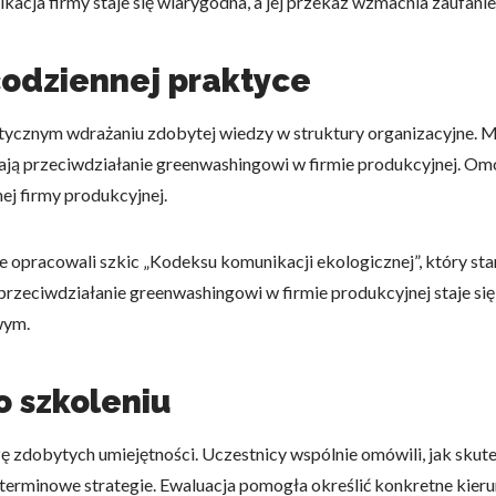
acja firmy staje się wiarygodna, a jej przekaz wzmacnia zaufanie 
codziennej praktyce
ktycznym wdrażaniu zdobytej wiedzy w struktury organizacyjne. M
ą przeciwdziałanie greenwashingowi w firmie produkcyjnej. Omów
nej firmy produkcyjnej.
 opracowali szkic „Kodeksu komunikacji ekologicznej”, który sta
 przeciwdziałanie greenwashingowi w firmie produkcyjnej staje si
wym.
o szkoleniu
ę zdobytych umiejętności. Uczestnicy wspólnie omówili, jak skut
erminowe strategie. Ewaluacja pomogła określić konkretne kierun