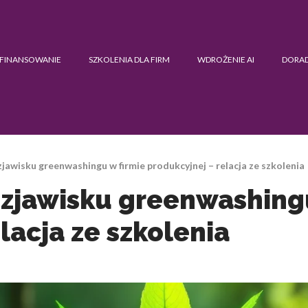
FINANSOWANIE
SZKOLENIA DLA FIRM
WDROŻENIE AI
DORA
zjawisku greenwashingu w firmie produkcyjnej – relacja ze szkolenia
 zjawisku greenwashing
lacja ze szkolenia