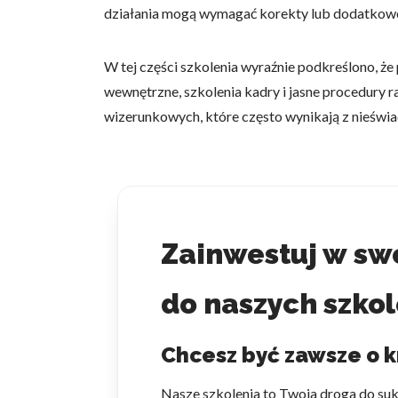
działania mogą wymagać korekty lub dodatkowej
Statystyka
Statystyczne pliki cookie p
W tej części szkolenia wyraźnie podkreślono, że
na stronie, gromadząc i zgła
wewnętrzne, szkolenia kadry i jasne procedury
wizerunkowych, które często wynikają z nieświ
Marketing
Marketingowe pliki cookie s
reklam, które są istotne i 
reklamodawców strony trzec
Nieklasyfikowane
Zainwestuj w swo
Nieklasyfikowane pliki cooki
do naszych szkol
Odrzuć
Chcesz być zawsze o k
Nasze szkolenia to Twoja droga do su