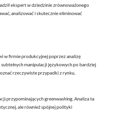
wadził ekspert w dziedzinie zrównoważonego
awać, analizować i skutecznie eliminować
i w firmie produkcyjnej poprzez analizę
 subtelnych manipulacji językowych po bardziej
znać rzeczywiste przypadki z rynku,
uacji przypominających greenwashing. Analiza ta
ycznej, ale również spójnej polityki