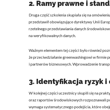
2. Ramy prawne i stan
Druga część szkolenia skupiała się na omówieni
przedstawił obowiązujące dyrektywy Unii Europe
rzetelnego przedstawiania danych środowiskowyc
Wykorzystujemy pliki cookie 
na weryfikowalnych danych.
naszej witrynie. Informacje
analitycznym. Partnerzy mog
z ich usług.
Ważnym elementem tej części było również pozn
że przeciwdziałanie greenwashingowi w firmie p
Niezbędne
i partnerów biznesowych. Wprowadzenie transpa
Niezbędne pliki cookie mają 
sposób bez nich. Te pliki co
3. Identyfikacja ryzyk 
Preferencje
W kolejnej części uczestnicy skupili się na pr
Pliki cookie dotyczące prefe
oraz raportów środowiskowych rozpoznawali pote
np. preferowany język lub re
wymaga systematycznego podejścia, które obejmu