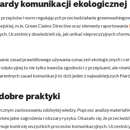
dardy komunikacji ekologicznej
u przepisów i norm regulujących przeciwdziałanie greenwashingow
jskiej, m.in. Green Claims Directive oraz elementy raportowania
h. Uczestnicy dowiedzieli się, jak unikać nieprecyzyjnych sfor
do spersonalizowania treści i reklam, aby oferować funkcje społeczności
 o tym, jak korzystasz z naszej witryny, udostępniamy partnerom społecz
ą połączyć te informacje z innymi danymi otrzymanymi od Ciebie lub uzy
anie zasad prawidłowego używania oznaczeń ekologicznych i cert
rodukcyjnej to nie tylko kwestia zgodności z przepisami, ale rów
rentnych zasad komunikacji to dziś jeden z najważniejszych fil
kluczowe znaczenie dla podstawowych funkcji witryny i witryna nie będzi
okie nie przechowują żadnych danych umożliwiających identyfikację osoby
i dobre praktyki
aktycznym zastosowaniu zdobytej wiedzy. Poprzez analizę materiał
rencji umożliwiają stronie zapamiętanie informacji, które zmieniają wyglą
ncjalne zagrożenia i obszary ryzyka. Okazało się, że przeciwdz
gion, w którym znajduje się użytkownik.
je kontrolę wszystkich procesów komunikacyjnych. Uczestnicy ws