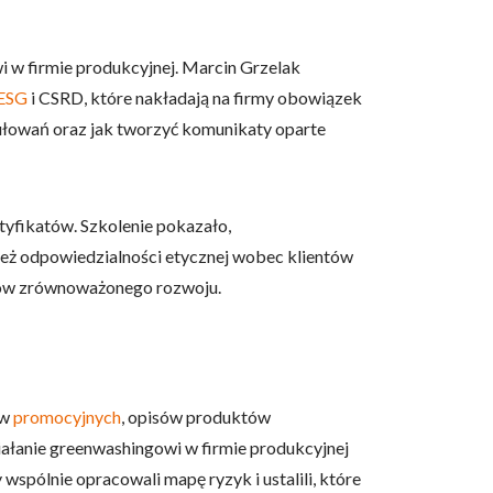
i w firmie produkcyjnej. Marcin Grzelak
ESG
i CSRD, które nakładają na firmy obowiązek
mułowań oraz jak tworzyć komunikaty oparte
owe i analizować ruch w
nościowym, reklamowym i
skanymi podczas korzystania
yfikatów. Szkolenie pokazało,
nież odpowiedzialności etycznej wobec klientów
arów zrównoważonego rozwoju.
e działać w zamierzony
.
ów
promocyjnych
, opisów produktów
d lub funkcjonowanie strony,
iałanie greenwashingowi w firmie produkcyjnej
pólnie opracowali mapę ryzyk i ustalili, które