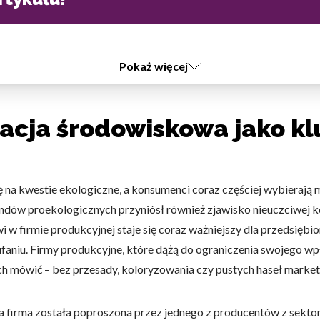
Pokaż więcej
cja środowiskowa jako klu
a kwestie ekologiczne, a konsumenci coraz częściej wybierają m
rendów proekologicznych przyniósł również zjawisko nieuczciwej k
w firmie produkcyjnej staje się coraz ważniejszy dla przedsiębio
faniu. Firmy produkcyjne, które dążą do ograniczenia swojego wp
nich mówić – bez przesady, koloryzowania czy pustych haseł marke
za firma została poproszona przez jednego z producentów z sek