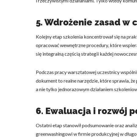
i rzeczywistymi działaniami. Tylko wtedy komunik
5. Wdrożenie zasad w 
Kolejny etap szkolenia koncentrował się na pra
opracować wewnętrzne procedury, które wspieraj
się integralną częścią strategii każdej nowoczes
Podczas pracy warsztatowej uczestnicy wspólnie
dokument to realne narzędzie, które sprawia, że
a nie tylko jednorazowym działaniem szkolenio
6. Ewaluacja i rozwój p
Ostatni etap stanowił podsumowanie oraz analiz
greenwashingowi w firmie produkcyjnej w długot