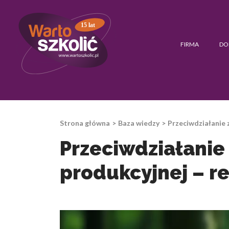
15 lat
FIRMA
DO
Strona główna
Baza wiedzy
Przeciwdziałanie 
Przeciwdziałanie
produkcyjnej – re