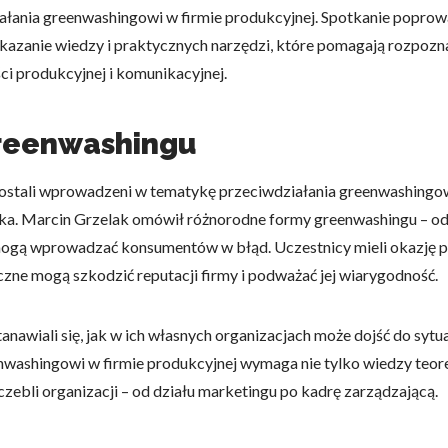
łania greenwashingowi w firmie produkcyjnej. Spotkanie popro
ekazanie wiedzy i praktycznych narzędzi, które pomagają rozpozn
ci produkcyjnej i komunikacyjnej.
 greenwashingu
zostali wprowadzeni w tematykę przeciwdziałania greenwashingow
iska. Marcin Grzelak omówił różnorodne formy greenwashingu – od
ogą wprowadzać konsumentów w błąd. Uczestnicy mieli okazję po
czne mogą szkodzić reputacji firmy i podważać jej wiarygodność.
tanawiali się, jak w ich własnych organizacjach może dojść do syt
nwashingowi w firmie produkcyjnej wymaga nie tylko wiedzy teoret
zebli organizacji – od działu marketingu po kadrę zarządzającą.