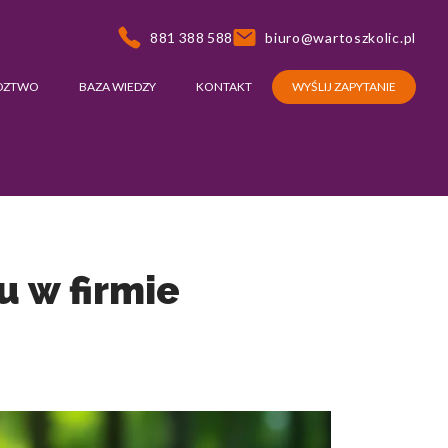
881 388 588
biuro@wartoszkolic.pl
DZTWO
BAZA WIEDZY
KONTAKT
WYŚLIJ ZAPYTANIE
u w firmie