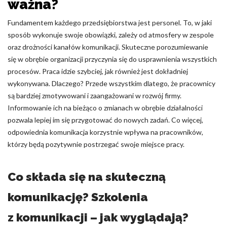
ważna?
Nieklasyfikowane pliki cookie, to pliki, które są w procesie
Fundamentem każdego przedsiębiorstwa jest personel. To, w jaki
klasyfikowania, wraz z dostawcami poszczególnych ciasteczek.
sposób wykonuje swoje obowiązki, zależy od atmosfery w zespole
oraz drożności kanałów komunikacji. Skuteczne porozumiewanie
Odrzuć
się w obrębie organizacji przyczynia się do usprawnienia wszystkich
procesów. Praca idzie szybciej, jak również jest dokładniej
Zapisz moje preferencje
wykonywana. Dlaczego? Przede wszystkim dlatego, że pracownicy
są bardziej zmotywowani i zaangażowani w rozwój firmy.
Akceptuj wszystko
Informowanie ich na bieżąco o zmianach w obrębie działalności
pozwala lepiej im się przygotować do nowych zadań. Co więcej,
odpowiednia komunikacja korzystnie wpływa na pracowników,
którzy będą pozytywnie postrzegać swoje miejsce pracy.
Co składa się na skuteczną
komunikację? Szkolenia
z komunikacji – jak wyglądają?