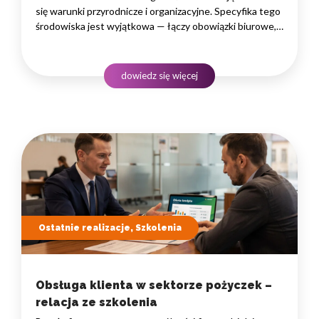
się warunki przyrodnicze i organizacyjne. Specyfika tego
środowiska jest wyjątkowa — łączy obowiązki biurowe,
administracyjne i finansowe z pracą w lesie, często
rozproszoną na dużym obszarze i wymagającą szybkiego
podejmowania decyzji. W takim środowisku
dowiedz się więcej
to nie pojedyncze kompetencje, lecz dobrze…
Ostatnie realizacje, Szkolenia
Obsługa klienta w sektorze pożyczek –
relacja ze szkolenia