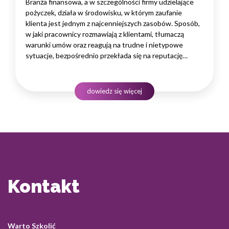
Branża finansowa, a w szczególności firmy udzielające
pożyczek, działa w środowisku, w którym zaufanie
klienta jest jednym z najcenniejszych zasobów. Sposób,
w jaki pracownicy rozmawiają z klientami, tłumaczą
warunki umów oraz reagują na trudne i nietypowe
sytuacje, bezpośrednio przekłada się na reputację
instytucji i jej wyniki finansowe. Dlatego obsługa klienta
w sektorze pożyczek wymaga nie tylko solidnej wiedzy
produktowej, lecz także rozwiniętych kompetencji
dowiedz się więcej
komunikacyjnych, empatii…
Kontakt
Warto Szkolić