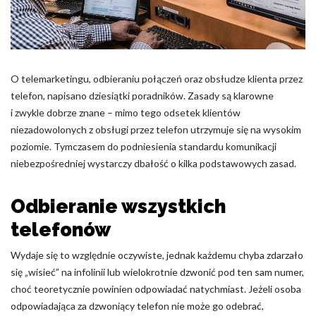
Pliki cookie dotyczące preferencji umożliwiają stronie
zapamiętanie informacji, które zmieniają wygląd lub
funkcjonowanie strony, np. preferowany język lub region, w
którym znajduje się użytkownik.
O telemarketingu, odbieraniu połączeń oraz obsłudze klienta przez
Statystyka
telefon, napisano dziesiątki poradników. Zasady są klarowne
Statystyczne pliki cookie pomagają właścicielem stron
i zwykle dobrze znane – mimo tego odsetek klientów
internetowych zrozumieć, w jaki sposób różni użytkownicy
niezadowolonych z obsługi przez telefon utrzymuje się na wysokim
zachowują się na stronie, gromadząc i zgłaszając anonimowe
poziomie. Tymczasem do podniesienia standardu komunikacji
informacje.
niebezpośredniej wystarczy dbałość o kilka podstawowych zasad.
Marketing
Odbieranie wszystkich
Marketingowe pliki cookie stosowane są w celu śledzenia
telefonów
użytkowników na stronach internetowych. Celem jest
wyświetlanie reklam, które są istotne i interesujące dla
Wydaje się to względnie oczywiste, jednak każdemu chyba zdarzało
poszczególnych użytkowników i tym samym bardziej cenne dla
się „wisieć” na infolinii lub wielokrotnie dzwonić pod ten sam numer,
wydawców i reklamodawców strony trzeciej.
choć teoretycznie powinien odpowiadać natychmiast. Jeżeli osoba
odpowiadająca za dzwoniący telefon nie może go odebrać,
Nieklasyfikowane