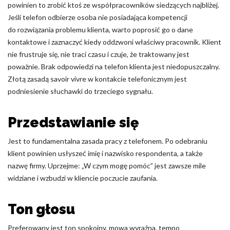
powinien to zrobić ktoś ze współpracowników siedzących najbliżej.
Nieklasyfikowane pliki cookie, to pliki, które są w procesie
Jeśli telefon odbierze osoba nie posiadająca kompetencji
klasyfikowania, wraz z dostawcami poszczególnych ciasteczek.
do rozwiązania problemu klienta, warto poprosić go o dane
kontaktowe i zaznaczyć kiedy oddzwoni właściwy pracownik. Klient
nie frustruje się, nie traci czasu i czuje, że traktowany jest
Odrzuć
poważnie. Brak odpowiedzi na telefon klienta jest niedopuszczalny.
Złotą zasadą savoir vivre w kontakcie telefonicznym jest
Zapisz moje preferencje
podniesienie słuchawki do trzeciego sygnału.
Akceptuj wszystko
Przedstawianie się
Jest to fundamentalna zasada pracy z telefonem. Po odebraniu
klient powinien usłyszeć imię i nazwisko respondenta, a także
nazwę firmy. Uprzejme: „W czym mogę pomóc” jest zawsze mile
widziane i wzbudzi w kliencie poczucie zaufania.
Ton głosu
Preferowany jest ton spokojny, mowa wyraźna, tempo