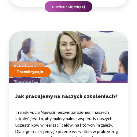
do praktycznego treningu, podczas którego możemy
dowiedz się więcej
doświadczać…
Transkrypcje
Jak pracujemy na naszych szkoleniach?
Transkrypcja Najważniejszym założeniem naszych
szkoleń jest to, aby maksymalnie wspierały naszych
uczestników w realizacji celów, na których im zależy.
Dlatego realizujemy je przede wszystkim w praktyczny,