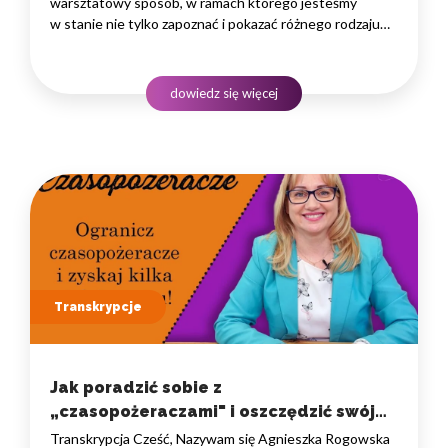
warsztatowy sposób, w ramach którego jesteśmy
w stanie nie tylko zapoznać i pokazać różnego rodzaju
rozwiązania i narzędzia, które warto znać, ale przede
wszystkim zaprosić naszych uczestników
do praktycznego treningu, podczas którego możemy
dowiedz się więcej
doświadczać…
Transkrypcje
Jak poradzić sobie z
„czasopożeraczami" i oszczędzić swój
czas?
Transkrypcja Cześć, Nazywam się Agnieszka Rogowska