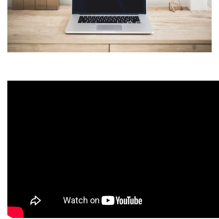
informacji, które zmieniają wygląd lub funkcjonowanie strony, np.
preferowany język lub region, w którym znajduje się użytkownik.
Statystyka
Statystyczne pliki cookie pomagają właścicielem stron internetowy
zrozumieć, w jaki sposób różni użytkownicy zachowują się na stronie,
gromadząc i zgłaszając anonimowe informacje.
Marketing
Marketingowe pliki cookie stosowane są w celu śledzenia użytkown
stronach internetowych. Celem jest wyświetlanie reklam, które są is
interesujące dla poszczególnych użytkowników i tym samym bardzie
dla wydawców i reklamodawców strony trzeciej.
Nieklasyfikowane
Nieklasyfikowane pliki cookie, to pliki, które są w procesie klasyfikow
wraz z dostawcami poszczególnych ciasteczek.