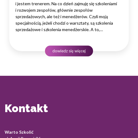
i jestem trenerem. Na co dzień zajmuję się szkoleniami
i rozwojem zespołów, głównie zespołów
sprzedażowych, ale też i menedżerów. Czyli moją
specjalnością, jeżeli chodzi o warsztaty, są szkolenia
sprzedażowe i szkolenia menedżerskie. A to,
na co dzisiaj chciałam Was zaprosić, to jest temat
jak poradzić sobie z tak zwanymi czaso pożeracze
na co dzień, na co dzień w pracy. To jest obszar związany
dowiedz się więcej
z planowaniem, wyznaczaniem sobie zadań, celów.…
Kontakt
Warto Szkolić