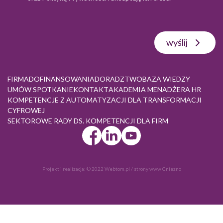
wyślij
FIRMA
DOFINANSOWANIA
DORADZTWO
BAZA WIEDZY
UMÓW SPOTKANIE
KONTAKT
AKADEMIA MENADŻERA HR
KOMPETENCJE Z AUTOMATYZACJI DLA TRANSFORMACJI
CYFROWEJ
SEKTOROWE RADY DS. KOMPETENCJI DLA FIRM
Projekt i realizacja:
© 2022 Webtom.pl
/
strony www Gniezno