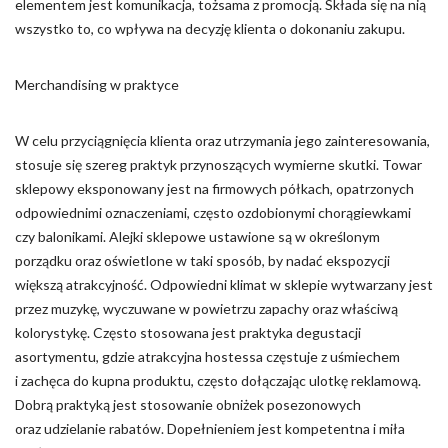
elementem jest komunikacja, tożsama z promocją. Składa się na nią
wszystko to, co wpływa na decyzję klienta o dokonaniu zakupu.
Merchandising w praktyce
W celu przyciągnięcia klienta oraz utrzymania jego zainteresowania,
stosuje się szereg praktyk przynoszących wymierne skutki. Towar
sklepowy eksponowany jest na firmowych półkach, opatrzonych
odpowiednimi oznaczeniami, często ozdobionymi chorągiewkami
czy balonikami. Alejki sklepowe ustawione są w określonym
porządku oraz oświetlone w taki sposób, by nadać ekspozycji
większą atrakcyjność. Odpowiedni klimat w sklepie wytwarzany jest
przez muzykę, wyczuwane w powietrzu zapachy oraz właściwą
kolorystykę. Często stosowana jest praktyka degustacji
asortymentu, gdzie atrakcyjna hostessa częstuje z uśmiechem
i zachęca do kupna produktu, często dołączając ulotkę reklamową.
Dobrą praktyką jest stosowanie obniżek posezonowych
oraz udzielanie rabatów. Dopełnieniem jest kompetentna i miła