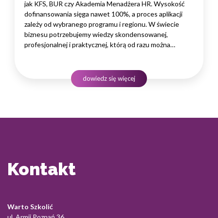
jak KFS, BUR czy Akademia Menadżera HR. Wysokość
dofinansowania sięga nawet 100%, a proces aplikacji
zależy od wybranego programu i regionu. W świecie
biznesu potrzebujemy wiedzy skondensowanej,
profesjonalnej i praktycznej, którą od razu można
wdrożyć w życie firmy czy marki własnej. Kluczem jest
merytoryka przekazana przez najlepszych specjalistów
odnoszących sukcesy w naszej branży.…
dowiedz się więcej
Kontakt
Warto Szkolić
ul. Armii Poznań 36