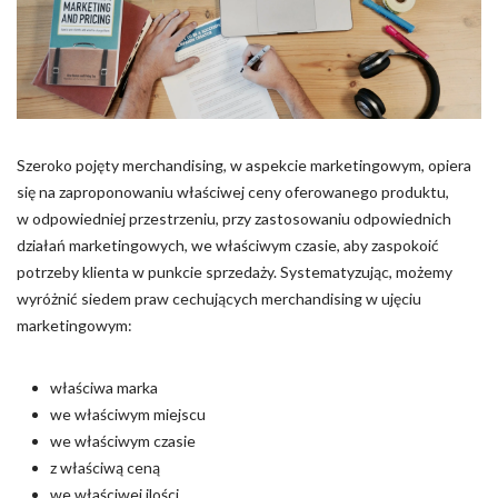
Pliki cookie dotyczące preferencji umożliwiają stronie
zapamiętanie informacji, które zmieniają wygląd lub
funkcjonowanie strony, np. preferowany język lub region, w
którym znajduje się użytkownik.
Statystyka
Szeroko pojęty merchandising, w aspekcie marketingowym, opiera
Statystyczne pliki cookie pomagają właścicielem stron
się na zaproponowaniu właściwej ceny oferowanego produktu,
internetowych zrozumieć, w jaki sposób różni użytkownicy
zachowują się na stronie, gromadząc i zgłaszając anonimowe
w odpowiedniej przestrzeniu, przy zastosowaniu odpowiednich
informacje.
działań marketingowych, we właściwym czasie, aby zaspokoić
potrzeby klienta w punkcie sprzedaży. Systematyzując, możemy
wyróżnić siedem praw cechujących merchandising w ujęciu
Marketing
marketingowym:
Marketingowe pliki cookie stosowane są w celu śledzenia
użytkowników na stronach internetowych. Celem jest
wyświetlanie reklam, które są istotne i interesujące dla
właściwa marka
poszczególnych użytkowników i tym samym bardziej cenne dla
we właściwym miejscu
wydawców i reklamodawców strony trzeciej.
we właściwym czasie
z właściwą ceną
Nieklasyfikowane
we właściwej ilości