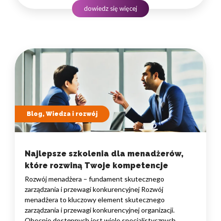
do konkurowania na coraz bardziej wymagającym rynku.
dowiedz się więcej
To strategiczna decyzja, która buduje wartość firmy
na lata.…
Blog, Wiedza i rozwój
Najlepsze szkolenia dla menadżerów,
które rozwiną Twoje kompetencje
Rozwój menadżera – fundament skutecznego
zarządzania i przewagi konkurencyjnej Rozwój
menadżera to kluczowy element skutecznego
zarządzania i przewagi konkurencyjnej organizacji.
Obecnie dostępnych jest wiele specjalistycznych