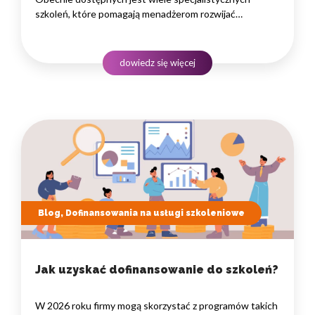
szkoleń, które pomagają menadżerom rozwijać
ich umiejętności w zarządzaniu zespołem, efektywnej
komunikacji i strategicznym myśleniu. Dobrze dobrane
szkolenia dla menadżerów mogą pomóc w budowaniu
dowiedz się więcej
silnych zespołów, zwiększaniu produktywności
i wywieraniu pozytywnego wpływu na organizację.
Poniżej…
Blog, Dofinansowania na usługi szkoleniowe
Jak uzyskać dofinansowanie do szkoleń?
W 2026 roku firmy mogą skorzystać z programów takich