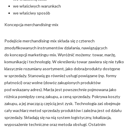
we właściwych warunkach
Nieklasyfikowane pliki cookie, to pliki, które są w procesie
we właściwy sposób
klasyfikowania, wraz z dostawcami poszczególnych ciasteczek.
Koncepcja merchandising-mix
Odrzuć
Podejście merchandising-mix składa się z czterech
Zapisz moje preferencje
zmodyfikowanych instrumentów działania, nawiązujących
do koncepcji marketingu-mix. Wyróżnić możemy: towar, marżę,
Akceptuj wszystko
komunikację i technologię. W określeniu towar zawiera się nie tylko
klasycznie rozumiany asortyment, jako dobra/produkty dostępne
w sprzedaży. Stanowią go również usługi powiązane (np. formy
płatności) oraz wolne (dowóz zakupionych produktów
pod wskazany adres). Marża jest powszechnie pojmowana jako
różnica pomiędzy ceną zakupu, a ceną sprzedaży. Pokrywa koszty
zakupu, a jej znaczącą częścią jest zysk. Technologia zaś obejmuje
cały wachlarz metod sprzedaży produktów i zależna jest od działu
sprzedaży. Składają się na nią system logistyczny, lokalizacja,
wyposażenie techniczne oraz metoda obsługi. Ostatnim