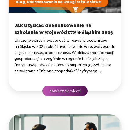
Blog, Dofinansowania na usługi szkoleniowe
Jak uzyskać dofinansowanie na
szkolenia w województwie śląskim 2025
Dlaczego warto inwestować w rozwój pracowników
na Śląsku w 2025 roku? Inwestowanie w rozwój zespołu
to już nie luksus, a konieczność. W obliczu transformacji
gospodarczej, szczególnie w regionie takim jak Śląsk,
firmy muszą stawiać na nowe kompetencje, zwłaszcza
te związane z “zieloną gospodarką” i cyfryzacją.
Podnoszenie kwalifikacji pracowników bezpośrednio
przekłada się na innowacyjność, efektywność i zdolność
do konkurowania na coraz bardziej wymagającym rynku.
dowiedz się więcej
To strategiczna decyzja, która buduje wartość firmy
na lata.…