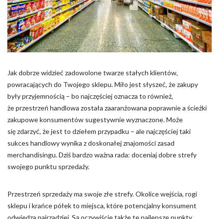
Pliki cookie dotyczące preferencji umożliwiają stronie
zapamiętanie informacji, które zmieniają wygląd lub
funkcjonowanie strony, np. preferowany język lub region, w
którym znajduje się użytkownik.
Statystyka
Jak dobrze widzieć zadowolone twarze stałych klientów,
Statystyczne pliki cookie pomagają właścicielem stron
powracających do Twojego sklepu. Miło jest słyszeć, że zakupy
internetowych zrozumieć, w jaki sposób różni użytkownicy
zachowują się na stronie, gromadząc i zgłaszając anonimowe
były przyjemnością – bo najczęściej oznacza to również,
informacje.
że przestrzeń handlowa została zaaranżowana poprawnie a ścieżki
zakupowe konsumentów sugestywnie wyznaczone. Może
się zdarzyć, że jest to dziełem przypadku – ale najczęściej taki
Marketing
sukces handlowy wynika z doskonałej znajomości zasad
Marketingowe pliki cookie stosowane są w celu śledzenia
merchandisingu. Dziś bardzo ważna rada: doceniaj dobre strefy
użytkowników na stronach internetowych. Celem jest
swojego punktu sprzedaży.
wyświetlanie reklam, które są istotne i interesujące dla
poszczególnych użytkowników i tym samym bardziej cenne dla
wydawców i reklamodawców strony trzeciej.
Przestrzeń sprzedaży ma swoje złe strefy. Okolice wejścia, rogi
sklepu i krańce półek to miejsca, które potencjalny konsument
Nieklasyfikowane
odwiedza najrzadziej. Są oczywiście także te najlepsze punkty.