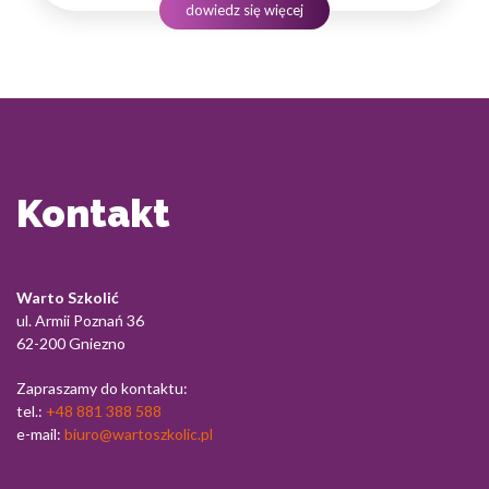
odnoszących sukcesy w naszej branży.…
dowiedz się więcej
Kontakt
Warto Szkolić
ul. Armii Poznań 36
62-200 Gniezno
Zapraszamy do kontaktu:
tel.:
+48 881 388 588
e-mail:
biuro@wartoszkolic.pl