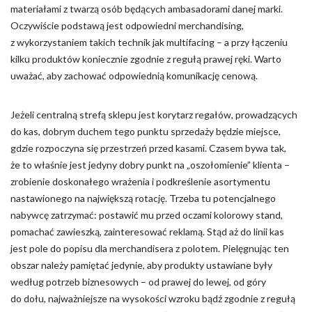
materiałami z twarzą osób będących ambasadorami danej marki.
Oczywiście podstawą jest odpowiedni merchandising,
z wykorzystaniem takich technik jak multifacing – a przy łączeniu
kilku produktów koniecznie zgodnie z regułą prawej ręki. Warto
uważać, aby zachować odpowiednią komunikację cenową.
Jeżeli centralną strefą sklepu jest korytarz regałów, prowadzących
do kas, dobrym duchem tego punktu sprzedaży będzie miejsce,
gdzie rozpoczyna się przestrzeń przed kasami. Czasem bywa tak,
że to właśnie jest jedyny dobry punkt na „oszołomienie” klienta –
zrobienie doskonałego wrażenia i podkreślenie asortymentu
nastawionego na największą rotację. Trzeba tu potencjalnego
nabywcę zatrzymać: postawić mu przed oczami kolorowy stand,
pomachać zawieszką, zainteresować reklamą. Stąd aż do linii kas
jest pole do popisu dla merchandisera z polotem. Pielęgnując ten
obszar należy pamiętać jedynie, aby produkty ustawiane były
według potrzeb biznesowych – od prawej do lewej, od góry
do dołu, najważniejsze na wysokości wzroku bądź zgodnie z regułą