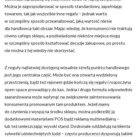
Można je zagospodarować w sposób standardowy, zapełniając
Nieklasyfikowane pliki cookie, to pliki, które są w procesie
towarem, tak jak wszystkie inne regały – jednak warto
klasyfikowania, wraz z dostawcami poszczególnych ciasteczek.
w szczególny sposób przeanalizować, jaką wartość niesie
dla handlowca taki obszar. Mając wiedzę, że konsumenci nie traktują
Odrzuć
równo całego sklepu, a podświadomie niektóre miejsca mogą
w szczególny sposób kształtować decyzje zakupowe, po prostu
Zapisz moje preferencje
nie można z tej wiedzy nie skorzystać.
Akceptuj wszystko
Z reguły najłatwiej dostępną wizualnie strefą punktu handlowego
jest jego centralna część. Może być ona otwartą wydzieloną
przestrzenią, bądź też rejonem gdzie kończą się regały i rozpoczyna
open-space prowadzący do kas. Jedna i druga formuła odpowiednio
zaaranżowana może wpłynąć na zwiększenie zainteresowania
konsumenta promowanym tam produktem. Jeżeli mamy
do czynienia z wyspą na środku sklepu, można podkreślić ją
dodatkowymi materiałami POS bądź reklamą multimedialną –
lub też umieszczając wysoki stand. Doskonale oddziałują na klienta
sylwetki uśmiechniętych ludzi – często producenci dysponują takimi