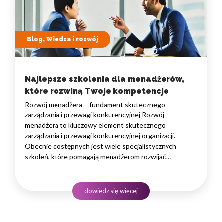
Blog, Wiedza i rozwój
Najlepsze szkolenia dla menadżerów,
które rozwiną Twoje kompetencje
Rozwój menadżera – fundament skutecznego
zarządzania i przewagi konkurencyjnej Rozwój
menadżera to kluczowy element skutecznego
zarządzania i przewagi konkurencyjnej organizacji.
Obecnie dostępnych jest wiele specjalistycznych
szkoleń, które pomagają menadżerom rozwijać
ich umiejętności w zarządzaniu zespołem, efektywnej
komunikacji i strategicznym myśleniu. Dobrze dobrane
szkolenia dla menadżerów mogą pomóc w budowaniu
dowiedz się więcej
silnych zespołów, zwiększaniu produktywności
i wywieraniu pozytywnego wpływu na organizację.
Poniżej…