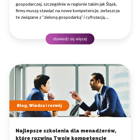
gospodarczej, szczególnie w regionie takim jak Śląsk,
firmy muszą stawiać na nowe kompetencje, zwłaszcza
te związane z “zieloną gospodarką” i cyfryzacją.
Podnoszenie kwalifikacji pracowników bezpośrednio
przekłada się na innowacyjność, efektywność i zdolność
do konkurowania na coraz bardziej wymagającym rynku.
dowiedz się więcej
To strategiczna decyzja, która buduje wartość firmy
na lata.…
Blog, Wiedza i rozwój
Najlepsze szkolenia dla menadżerów,
które rozwiną Twoje kompetencje