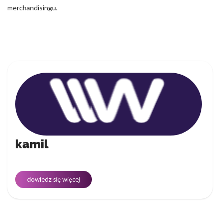
merchandisingu.
kamil
dowiedz się więcej