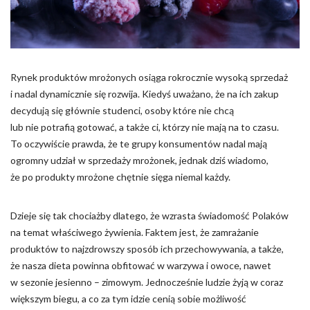
Pliki cookie dotyczące preferencji umożliwiają stronie
zapamiętanie informacji, które zmieniają wygląd lub
funkcjonowanie strony, np. preferowany język lub region, w
którym znajduje się użytkownik.
Rynek produktów mrożonych osiąga rokrocznie wysoką sprzedaż
Statystyka
i nadal dynamicznie się rozwija. Kiedyś uważano, że na ich zakup
Statystyczne pliki cookie pomagają właścicielem stron
decydują się głównie studenci, osoby które nie chcą
internetowych zrozumieć, w jaki sposób różni użytkownicy
lub nie potrafią gotować, a także ci, którzy nie mają na to czasu.
zachowują się na stronie, gromadząc i zgłaszając anonimowe
To oczywiście prawda, że te grupy konsumentów nadal mają
informacje.
ogromny udział w sprzedaży mrożonek, jednak dziś wiadomo,
że po produkty mrożone chętnie sięga niemal każdy.
Marketing
Marketingowe pliki cookie stosowane są w celu śledzenia
Dzieje się tak chociażby dlatego, że wzrasta świadomość Polaków
użytkowników na stronach internetowych. Celem jest
na temat właściwego żywienia. Faktem jest, że zamrażanie
wyświetlanie reklam, które są istotne i interesujące dla
produktów to najzdrowszy sposób ich przechowywania, a także,
poszczególnych użytkowników i tym samym bardziej cenne dla
że nasza dieta powinna obfitować w warzywa i owoce, nawet
wydawców i reklamodawców strony trzeciej.
w sezonie jesienno – zimowym. Jednocześnie ludzie żyją w coraz
większym biegu, a co za tym idzie cenią sobie możliwość
Nieklasyfikowane