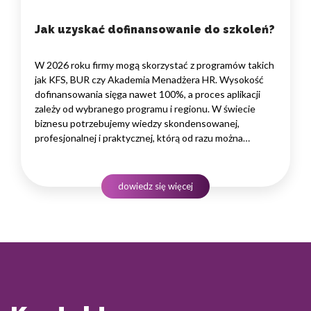
Jak uzyskać dofinansowanie do szkoleń?
W 2026 roku firmy mogą skorzystać z programów takich
jak KFS, BUR czy Akademia Menadżera HR. Wysokość
dofinansowania sięga nawet 100%, a proces aplikacji
zależy od wybranego programu i regionu. W świecie
biznesu potrzebujemy wiedzy skondensowanej,
profesjonalnej i praktycznej, którą od razu można
wdrożyć w życie firmy czy marki własnej. Kluczem jest
merytoryka przekazana przez najlepszych specjalistów
odnoszących sukcesy w naszej branży.…
dowiedz się więcej