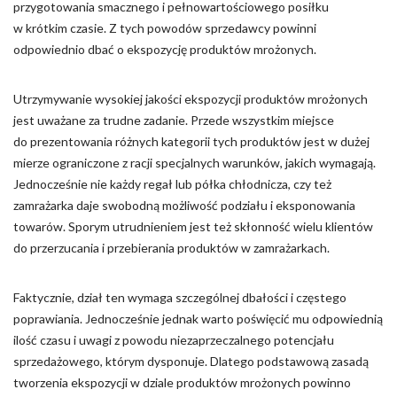
przygotowania smacznego i pełnowartościowego posiłku
w krótkim czasie. Z tych powodów sprzedawcy powinni
Nieklasyfikowane pliki cookie, to pliki, które są w procesie
klasyfikowania, wraz z dostawcami poszczególnych ciasteczek.
odpowiednio dbać o ekspozycję produktów mrożonych.
Utrzymywanie wysokiej jakości ekspozycji produktów mrożonych
Odrzuć
jest uważane za trudne zadanie. Przede wszystkim miejsce
Zapisz moje preferencje
do prezentowania różnych kategorii tych produktów jest w dużej
mierze ograniczone z racji specjalnych warunków, jakich wymagają.
Akceptuj wszystko
Jednocześnie nie każdy regał lub półka chłodnicza, czy też
zamrażarka daje swobodną możliwość podziału i eksponowania
towarów. Sporym utrudnieniem jest też skłonność wielu klientów
do przerzucania i przebierania produktów w zamrażarkach.
Faktycznie, dział ten wymaga szczególnej dbałości i częstego
poprawiania. Jednocześnie jednak warto poświęcić mu odpowiednią
ilość czasu i uwagi z powodu niezaprzeczalnego potencjału
sprzedażowego, którym dysponuje. Dlatego podstawową zasadą
tworzenia ekspozycji w dziale produktów mrożonych powinno