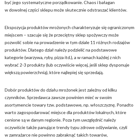
być jego systematyczne porządkowanie. Chaos i bałagan
w dowolnej części sklepu może skutecznie odstraszać klientów.
Ekspozycja produktów mrożonych charakteryzuje się ograniczonym
miejscem – szacuje się że przeciętny sklep spożywczy może
pozwolić sobie na prowadzenie w tym dziale 11 różnych rodzajów
produktów. Dlatego dział należy podzielić na podstawowe
kategorie (warzywa, ryby, pizza itd.), a w ramach każdej z nich
wybrać 2-3 produkty (lub oczywiście więcej, jeśli sklep dysponuje
większą powierzchnią), które najlepiej się sprzedają.
Dobór produktów do działu mrożonek jest zależny od kilku
czynników. Sprzedawca zawsze powinien mieć w swoim
asortymencie towary tzw. podstawowe, np. włoszczyznę. Ponadto
warto zagospodarować miejsce dla produktów lokalnych, które
cenione są w danym regionie. Poza tym uwzględnić należy
oczywiście także panujące trendy typu zdrowe odżywianie, czyli
w zamrażarce nie powinno zabraknąć takich towarów,