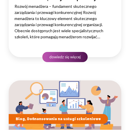
Rozwój menadżera – fundament skutecznego
zarządzania i przewagi konkurencyjnej Rozwój
menadżera to kluczowy element skutecznego
zarządzania i przewagi konkurencyjnej organizacji.
Obecnie dostępnych jest wiele specjalistycznych
szkoleń, które pomagają menadżerom rozwijać
ich umiejętności w zarządzaniu zespołem, efektywnej
komunikacji i strategicznym myśleniu. Dobrze dobrane
szkolenia dla menadżerów mogą pomóc w budowaniu
dowiedz się więcej
silnych zespołów, zwiększaniu produktywności
i wywieraniu pozytywnego wpływu na organizację.
Poniżej…
Blog, Dofinansowania na usługi szkoleniowe