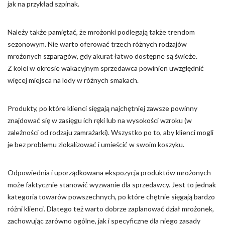
jak na przykład szpinak.
Należy także pamiętać, że mrożonki podlegają także trendom
sezonowym. Nie warto oferować trzech różnych rodzajów
mrożonych szparagów, gdy akurat łatwo dostępne są świeże.
Z kolei w okresie wakacyjnym sprzedawca powinien uwzględnić
więcej miejsca na lody w różnych smakach.
Produkty, po które klienci sięgają najchętniej zawsze powinny
znajdować się w zasięgu ich ręki lub na wysokości wzroku (w
zależności od rodzaju zamrażarki). Wszystko po to, aby klienci mogli
je bez problemu zlokalizować i umieścić w swoim koszyku.
Odpowiednia i uporządkowana ekspozycja produktów mrożonych
może faktycznie stanowić wyzwanie dla sprzedawcy. Jest to jednak
kategoria towarów powszechnych, po które chętnie sięgają bardzo
różni klienci. Dlatego też warto dobrze zaplanować dział mrożonek,
zachowując zarówno ogólne, jak i specyficzne dla niego zasady