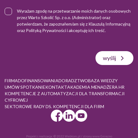
Wyrażam zgodę na przetwarzanie moich danych osobowych
przez Warto Szkolić Sp. z o.o. (Administrator) oraz
potwierdzam, że zapoznałem/am się z
Klauzulą Informacyjną
oraz
Polityką Prywatności
i akceptuję ich treść.
wyślij
FIRMA
DOFINANSOWANIA
DORADZTWO
BAZA WIEDZY
UMÓW SPOTKANIE
KONTAKT
AKADEMIA MENADŻERA HR
KOMPETENCJE Z AUTOMATYZACJI DLA TRANSFORMACJI
CYFROWEJ
SEKTOROWE RADY DS. KOMPETENCJI DLA FIRM
Projekt i realizacja:
© 2022 Webtom.pl
/
strony www Gniezno