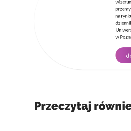
wizerun
przemyś
na rynk
dzienni
Uniwers
w Pozna
d
Przeczytaj równie