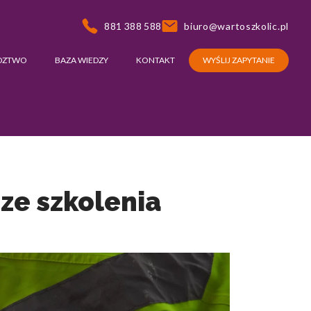
881 388 588
biuro@wartoszkolic.pl
DZTWO
BAZA WIEDZY
KONTAKT
WYŚLIJ ZAPYTANIE
 ze szkolenia