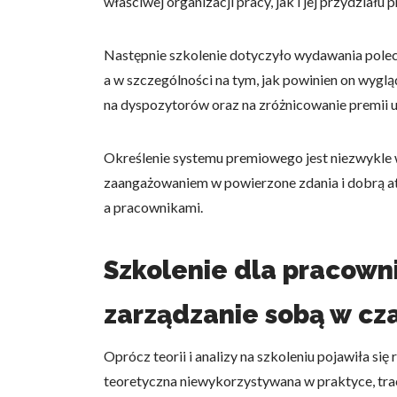
właściwej organizacji pracy, jak i jej przydzia
Następnie szkolenie dotyczyło wydawania polec
a w szczególności na tym, jak powinien on wygl
na dyspozytorów oraz na zróżnicowanie premii 
Wykorzystujemy pliki cookie 
naszej witrynie. Informacje
analitycznym. Partnerzy mog
Określenie systemu premiowego jest niezwykle 
z ich usług.
zaangażowaniem w powierzone zdania i dobrą at
a pracownikami.
Niezbędne
Niezbędne pliki cookie mają 
Szkolenie dla pracownik
sposób bez nich. Te pliki co
zarządzanie sobą w cz
Preferencje
Pliki cookie dotyczące prefe
Oprócz teorii i analizy na szkoleniu pojawiła si
np. preferowany język lub re
teoretyczna niewykorzystywana w praktyce, traci