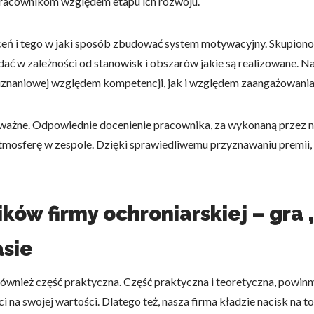
łu pracownikom względem etapu ich rozwoju.
eń i tego w jaki sposób zbudować system motywacyjny. Skupiono
ądać w zależności od stanowisk i obszarów jakie są realizowane. 
uznaniowej względem kompetencji, jak i względem zaangażowania
do spersonalizowania treści i reklam, aby oferować funkcje społeczności
 o tym, jak korzystasz z naszej witryny, udostępniamy partnerom społecz
ą połączyć te informacje z innymi danymi otrzymanymi od Ciebie lub uzy
ważne. Odpowiednie docenienie pracownika, za wykonaną przez n
mosferę w zespole. Dzięki sprawiedliwemu przyznawaniu premii, 
kluczowe znaczenie dla podstawowych funkcji witryny i witryna nie będzi
ów firmy ochroniarskiej – gra „
okie nie przechowują żadnych danych umożliwiających identyfikację osoby
asie
rencji umożliwiają stronie zapamiętanie informacji, które zmieniają wyglą
ę również część praktyczna. Część praktyczna i teoretyczna, powin
gion, w którym znajduje się użytkownik.
 na swojej wartości. Dlatego też, nasza firma kładzie nacisk na t