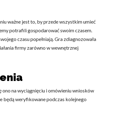
 użytkownicy zachowują się
niu ważne jest to, by przede wszystkim umieć
ziemy potrafili gospodarować swoim czasem.
 swojego czasu popełniają. Gra zdiagnozowała
ziałania firmy zarówno w wewnętrznej
 Celem jest wyświetlanie
e dla wydawców i
lenia
ę ono na wyciągnięciu i omówieniu wniosków
ególnych ciasteczek.
re będą weryfikowane podczas kolejnego
eptuj wszystko