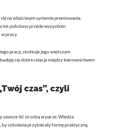
 się na właściwym systemie premiowania,
Nacisk położono przede wszystkim
 w pracy.
owe i analizować ruch w
nościowym, reklamowym i
skanymi podczas korzystania
iego pracę, skutkuje jego większym
buduję się dobre relacje między kierownictwem
e działać w zamierzony
Twój czas”, czyli
.
d lub funkcjonowanie strony,
ny zawsze iść ze sobą w parze. Wiedza
o, by szkolenia przybierały formę praktyczną,