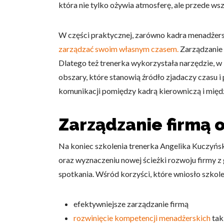
która nie tylko ożywia atmosferę, ale przede ws
Statystyka
Statystyczne pliki cookie p
W części praktycznej, zarówno kadra menadżersk
na stronie, gromadząc i zgła
zarządzać swoim własnym czasem.
Zarządzanie 
Dlatego też trenerka wykorzystała narzędzie, w
Marketing
obszary, które stanowią źródło zjadaczy czasu
Marketingowe pliki cookie s
komunikacji pomiędzy kadrą kierowniczą i mię
reklam, które są istotne i 
reklamodawców strony trzec
Zarządzanie firmą o
Nieklasyfikowane
Na koniec szkolenia trenerka Angelika Kuczyńs
Nieklasyfikowane pliki cooki
oraz wyznaczeniu nowej ścieżki rozwoju firmy 
spotkania. Wśród korzyści, które wniosło szkol
Odrzuć
efektywniejsze zarządzanie firmą
rozwinięcie kompetencji menadżerskich
taki