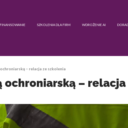
FINANSOWANIE
SZKOLENIA DLA FIRM
WDROŻENIE AI
DORA
ochroniarską – relacja ze szkolenia
 ochroniarską – relacja