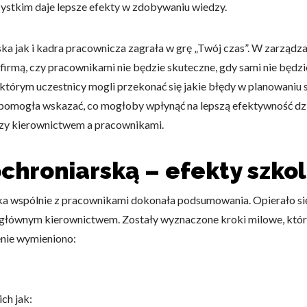
zystkim daje lepsze efekty w zdobywaniu wiedzy.
omagają właścicielem stron internetowych zrozumieć, w jaki sposób różni
a jak i kadra pracownicza zagrała w grę „Twój czas”. W zarządza
szając anonimowe informacje.
firmą, czy pracownikami nie będzie skuteczne, gdy sami nie będ
 którym uczestnicy mogli przekonać się jakie błędy w planowaniu
 i pomogła wskazać, co mogłoby wpłynąć na lepszą efektywność d
tosowane są w celu śledzenia użytkowników na stronach internetowych.
dzy kierownictwem a pracownikami.
interesujące dla poszczególnych użytkowników i tym samym bardziej cenn
iej.
chroniarską – efekty szko
ka wspólnie z pracownikami dokonała podsumowania. Opierało si
e, to pliki, które są w procesie klasyfikowania, wraz z dostawcami poszcz
z głównym kierownictwem. Zostały wyznaczone kroki milowe, któ
enie wymieniono:
Zapisz moje preferencje
Akc
ch jak: