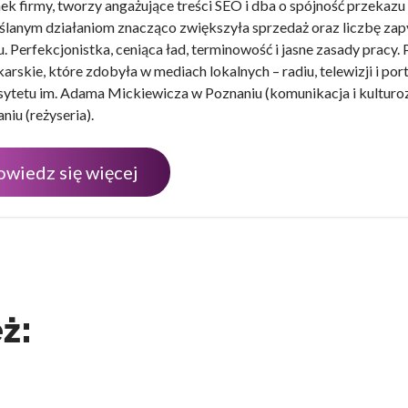
ek firmy, tworzy angażujące treści SEO i dba o spójność przekazu
lanym działaniom znacząco zwiększyła sprzedaż oraz liczbę zap
u. Perfekcjonistka, ceniąca ład, terminowość i jasne zasady pracy.
karskie, które zdobyła w mediach lokalnych – radiu, telewizji i p
ytetu im. Adama Mickiewicza w Poznaniu (komunikacja i kultur
niu (reżyseria).
owiedz się więcej
ż: