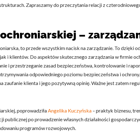
 strukturach. Zapraszamy do przeczytania relacji z czterodniowego
 ochroniarskiej – zarządzan
hroniarska, to przede wszystkim nacisk na zarządzanie. To dzięk
k i klientów. Do aspektów skutecznego zarządzania w firmie ochr
nie i przestrzeganie zasad bezpieczeństwa, kontrolowanie i rapor
 utrzymywania odpowiedniego poziomu bezpieczeństwa i ochrony. B
 zaufanie klienta i jego pozytywną opinię. Ważne jest zatem reg
niarskiej, poprowadziła
Angelika Kuczyńska
– praktyk biznesu, tr
i publicznej po prowadzenie własnych działalności gospodarczy
 budowaniu programów rozwojowych.