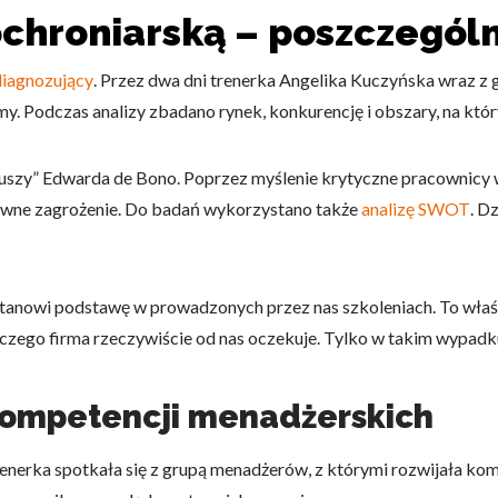
ochroniarską – poszczególn
diagnozujący
. Przez dwa dni trenerka Angelika Kuczyńska wraz 
y. Podczas analizy zbadano rynek, konkurencję i obszary, na któr
szy” Edwarda de Bono. Poprzez myślenie krytyczne pracownicy wr
pewne zagrożenie. Do badań wykorzystano także
analizę SWOT
. D
tanowi podstawę w prowadzonych przez nas szkoleniach. To właśn
ę czego firma rzeczywiście od nas oczekuje. Tylko w takim wypadku
kompetencji menadżerskich
renerka spotkała się z grupą menadżerów, z którymi rozwijała k