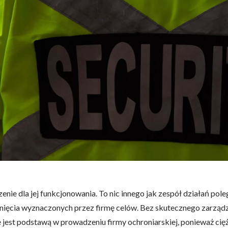
nie dla jej funkcjonowania. To nic innego jak zespół działań pole
ięcia wyznaczonych przez firmę celów. Bez skutecznego zarządzani
ie jest podstawą w prowadzeniu firmy ochroniarskiej, ponieważ ci