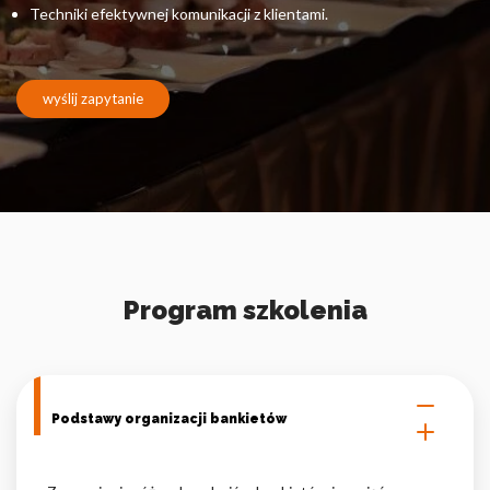
Pliki cookie dotyczące preferencji umożliwiają stronie
Techniki efektywnej komunikacji z klientami.
zapamiętanie informacji, które zmieniają wygląd lub
funkcjonowanie strony, np. preferowany język lub region, w
którym znajduje się użytkownik.
wyślij zapytanie
Statystyka
Statystyczne pliki cookie pomagają właścicielem stron
internetowych zrozumieć, w jaki sposób różni użytkownicy
zachowują się na stronie, gromadząc i zgłaszając anonimowe
informacje.
Marketing
Program szkolenia
Marketingowe pliki cookie stosowane są w celu śledzenia
użytkowników na stronach internetowych. Celem jest
wyświetlanie reklam, które są istotne i interesujące dla
poszczególnych użytkowników i tym samym bardziej cenne dla
Podstawy organizacji bankietów
wydawców i reklamodawców strony trzeciej.
Nieklasyfikowane