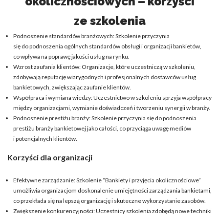
okolicznościowych – korzyści
ze szkolenia
Podnoszenie standardów branżowych: Szkolenie przyczynia
się do podnoszenia ogólnych standardów obsługi i organizacji bankietów,
co wpływa na poprawę jakości usług na rynku.
Wzrost zaufania klientów: Organizacje, które uczestniczą w szkoleniu,
zdobywają reputację wiarygodnych i profesjonalnych dostawców usług
bankietowych, zwiększając zaufanie klientów.
Współpraca i wymiana wiedzy: Uczestnictwo w szkoleniu sprzyja współpracy
między organizacjami, wymianie doświadczeń i tworzeniu synergii w branży.
Podnoszenie prestiżu branży: Szkolenie przyczynia się do podnoszenia
prestiżu branży bankietowej jako całości, co przyciąga uwagę mediów
i potencjalnych klientów.
Korzyści dla organizacji
Efektywne zarządzanie: Szkolenie “Bankiety i przyjęcia okolicznościowe”
umożliwia organizacjom doskonalenie umiejętności zarządzania bankietami,
co przekłada się na lepszą organizację i skuteczne wykorzystanie zasobów.
Zwiększenie konkurencyjności: Uczestnicy szkolenia zdobędą nowe techniki