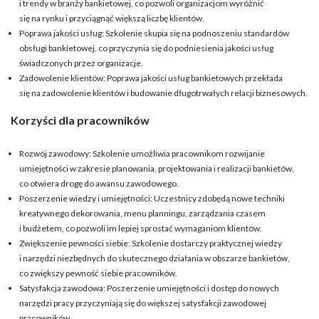
i trendy w branży bankietowej, co pozwoli organizacjom wyróżnić
się na rynku i przyciągnąć większą liczbę klientów.
Poprawa jakości usług: Szkolenie skupia się na podnoszeniu standardów
obsługi bankietowej, co przyczynia się do podniesienia jakości usług
świadczonych przez organizacje.
Zadowolenie klientów: Poprawa jakości usług bankietowych przekłada
się na zadowolenie klientów i budowanie długotrwałych relacji biznesowych.
Korzyści dla pracowników
Rozwój zawodowy: Szkolenie umożliwia pracownikom rozwijanie
umiejętności w zakresie planowania, projektowania i realizacji bankietów,
co otwiera drogę do awansu zawodowego.
Poszerzenie wiedzy i umiejętności: Uczestnicy zdobędą nowe techniki
kreatywnego dekorowania, menu planningu, zarządzania czasem
i budżetem, co pozwoli im lepiej sprostać wymaganiom klientów.
Zwiększenie pewności siebie: Szkolenie dostarczy praktycznej wiedzy
i narzędzi niezbędnych do skutecznego działania w obszarze bankietów,
co zwiększy pewność siebie pracowników.
Satysfakcja zawodowa: Poszerzenie umiejętności i dostęp do nowych
narzędzi pracy przyczyniają się do większej satysfakcji zawodowej
pracowników.