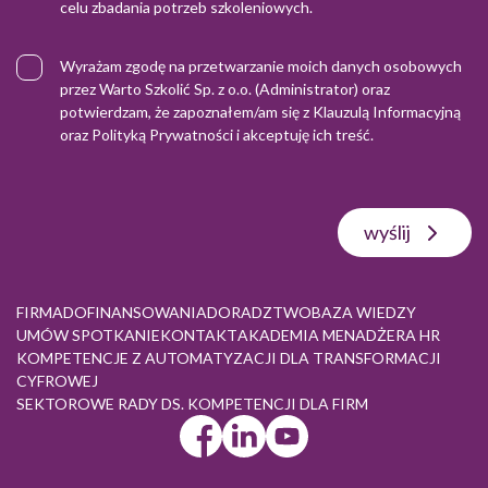
celu zbadania potrzeb szkoleniowych.
Wyrażam zgodę na przetwarzanie moich danych osobowych
przez Warto Szkolić Sp. z o.o. (Administrator) oraz
potwierdzam, że zapoznałem/am się z
Klauzulą Informacyjną
oraz
Polityką Prywatności
i akceptuję ich treść.
wyślij
FIRMA
DOFINANSOWANIA
DORADZTWO
BAZA WIEDZY
UMÓW SPOTKANIE
KONTAKT
AKADEMIA MENADŻERA HR
KOMPETENCJE Z AUTOMATYZACJI DLA TRANSFORMACJI
CYFROWEJ
SEKTOROWE RADY DS. KOMPETENCJI DLA FIRM