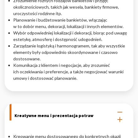
Zrozumienie różnych rodzajów bankietów i przyjęć
okolicznościowych, takich jak wesela, bankiety firmowe,
Nieklasyfikowane pliki cookie, to pliki, które są w procesie
uroczystości rodzinne itp.
klasyfikowania, wraz z dostawcami poszczególnych ciasteczek.
Planowanie i budżetowanie bankietów, włączając
w to dobór menu, dekoracji, lokalizacji i innych elementów.
Wybór odpowiedniej lokalizacji i dekoracji, biorąc pod uwagę
Odrzuć
estetykę, atmosferę i dostępność udogodnień.
Zarządzanie logistyką i harmonogramem, tak aby wszystkie
Zapisz moje preferencje
elementy były odpowiednio skoordynowane i czasowo
dostosowane.
Akceptuj wszystko
Komunikacja z klientem i negocjacje, aby zrozumieć
ich oczekiwania i preferencje, a także negocjować warunki
umowy i dostosować planowanie.
Kreatywne menu i prezentacja potraw
Kreowanie menu dostosowanego do konkretnych okazji