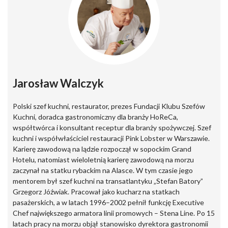
Jarosław Walczyk
Polski szef kuchni, restaurator, prezes Fundacji Klubu Szefów
Kuchni, doradca gastronomiczny dla branży HoReCa,
współtwórca i konsultant receptur dla branży spożywczej. Szef
kuchni i współwłaściciel restauracji Pink Lobster w Warszawie.
Karierę zawodową na lądzie rozpoczął w sopockim Grand
Hotelu, natomiast wieloletnią karierę zawodową na morzu
zaczynał na statku rybackim na Alasce. W tym czasie jego
mentorem był szef kuchni na transatlantyku „Stefan Batory”
Grzegorz Jóźwiak. Pracował jako kucharz na statkach
pasażerskich, a w latach 1996–2002 pełnił funkcję Executive
Chef największego armatora linii promowych – Stena Line. Po 15
latach pracy na morzu objął stanowisko dyrektora gastronomii