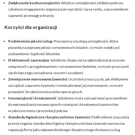
Zwiększenie konkurencyjności
: Wiedza i umiejętności zdobyte podczas
szkolenia mogą pomóc organizacjom wyróżnić się na rynku, a pracownikom
zapewnić przewagę w branży.
Korzyści dla organizacji
Podniesienie jakości usług
: Pracownicy uzyskają umiejętności, które
pozwolą na poprawę jakości serwowanych śniadań, co może zwiększyć
zadowolenie i lojalność klientów.
Efektywność operacyjna
: Szkolenie skupia się na optymalizacji procesów
związanych z przygotowaniem i serwowaniem bufetów, co może przyczynić
się do lepszego zarządzania czasem i zasobami.
Zmniejszenie marnowania żywności
: Uczestnicy nauczą się, jak efektywnie
zarządzać zapasami żywności i minimalizować jej marnowanie, co może
prowadzić do obniżenia kosztów operacyjnych.
Innowacyjność i kreatywność
: Szkolenie może zainspirować pracowników
do wprowadzania innowacyjnych rozwiązań i kreatywnych pomysłów
w zakresie menu i prezentacji potraw.
Standardy higieniczne i bezpieczeństwo żywności
: Podkreślanie znaczenia
przestrzegania standardów higieny i bezpieczeństwa żywności wzmacnia
reputację firmy jako odpowiedzialnego i bezpiecznego dostawcy usług