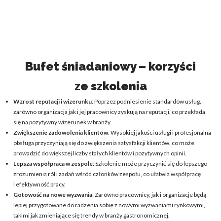
Bufet śniadaniowy – korzyści
ze szkolenia
Wzrost reputacji i wizerunku
: Poprzez podniesienie standardów usług,
zarówno organizacja jak i jej pracownicy zyskują na reputacji, co przekłada
się na pozytywny wizerunek w branży.
Zwiększenie zadowolenia klientów
: Wysokiej jakości usługi i profesjonalna
obsługa przyczyniają się do zwiększenia satysfakcji klientów, co może
prowadzić do większej liczby stałych klientów i pozytywnych opinii.
Lepsza współpraca w zespole
: Szkolenie może przyczynić się do lepszego
zrozumienia ról i zadań wśród członków zespołu, co ułatwia współpracę
i efektywność pracy.
Gotowość na nowe wyzwania
: Zarówno pracownicy, jak i organizacje będą
lepiej przygotowane do radzenia sobie z nowymi wyzwaniami rynkowymi,
takimi jak zmieniające się trendy w branży gastronomicznej.