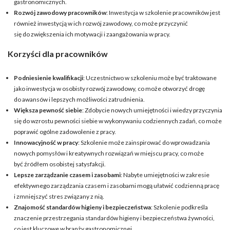
gastronomicznych.
Rozwój zawodowy pracowników
: Inwestycja w szkolenie pracowników jest
również inwestycją w ich rozwój zawodowy, co może przyczynić
się do zwiększenia ich motywacji i zaangażowania w pracy.
Korzyści dla pracowników
Podniesienie kwalifikacji
: Uczestnictwo w szkoleniu może być traktowane
jako inwestycja w osobisty rozwój zawodowy, co może otworzyć drogę
do awansów i lepszych możliwości zatrudnienia.
Większa pewność siebie
: Zdobycie nowych umiejętności i wiedzy przyczynia
się do wzrostu pewności siebie w wykonywaniu codziennych zadań, co może
poprawić ogólne zadowolenie z pracy.
Innowacyjność w pracy
: Szkolenie może zainspirować do wprowadzania
nowych pomysłów i kreatywnych rozwiązań w miejscu pracy, co może
być źródłem osobistej satysfakcji.
Lepsze zarządzanie czasem i zasobami
: Nabyte umiejętności w zakresie
efektywnego zarządzania czasem i zasobami mogą ułatwić codzienną pracę
i zmniejszyć stres związany z nią.
Znajomość standardów higieny i bezpieczeństwa
: Szkolenie podkreśla
znaczenie przestrzegania standardów higieny i bezpieczeństwa żywności,
co jest kluczowe w branży gastronomicznej.