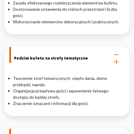
Zasady efektywnego rozmieszczenia elementów bufetu.
Dostosowanie ustawienia do różnych przestrzeni i liczby
Nieklasyfikowane pliki cookie, to pliki, które są w procesie
klasyfikowania, wraz z dostawcami poszczególnych ciasteczek.
gości.
Wykorzystanie elementów dekoracyjnych i praktycznych.
Odrzuć
Zapisz moje preferencje
Akceptuj wszystko
Podział bufetu na strefy tematyczne
Tworzenie stref tematycznych: ciepłe dania, zimne
przekąski, napoje.
Organizacja przepływu gości i zapewnienie łatwego
dostępu do każdej strefy.
Znaczenie oznaczeń i informacji dla gości.