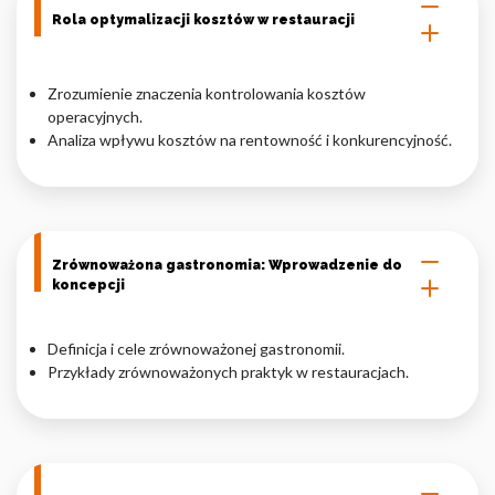
Rola optymalizacji kosztów w restauracji
Nieklasyfikowane pliki cookie, to pliki, które są w procesie
klasyfikowania, wraz z dostawcami poszczególnych ciasteczek.
Zrozumienie znaczenia kontrolowania kosztów
operacyjnych.
Odrzuć
Analiza wpływu kosztów na rentowność i konkurencyjność.
Zapisz moje preferencje
Akceptuj wszystko
Zrównoważona gastronomia: Wprowadzenie do
koncepcji
Definicja i cele zrównoważonej gastronomii.
Przykłady zrównoważonych praktyk w restauracjach.