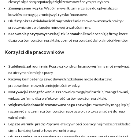
cieszyć się dobrą reputacją dzięki zrównoważonym praktykom.
Zmniejszenie ryzyka
: Wspólne wysiłki zmierzające do optymalizacji
kosztów pomagają zmniejszyć ryzyko finansowe.
Dłuższy okres działalności firmy
: Wdrażanie zrównoważonych praktyk
przyczynia się do długoterminowej trwałości firmy.
Kreowanie pozytywnych relacji z klientami
: Klienci doceniają firmy, które
dbają o zrównoważone praktyki, co może prowadzić do lojalności klientów.
Korzyści dla pracowników
Stabilność zatrudnienia
: Poprawa kondycji finansowej firmy może wpłynąć
na utrzymanie miejsc pracy.
Rozwój kompetencji zawodowych
: Szkolenie może dostarczyć
pracownikom nowych umiejętności i wiedzy.
Motywacja i zaangażowanie
: Pracownicy mogą być bardziej zaangażowani,
widząc, że firma dba o efektywność i zrównoważone praktyki.
Większa świadomość zrównoważonego rozwoju
: Pracownicy mogą lepiej
rozumieć znaczenie zrównoważonego rozwoju i przyczyniać się do jego
wdrożenia.
Lepsze warunki pracy
: Poprawa efektywności operacyjnej może przekładać
się na bardziej komfortowe warunki pracy.
Długoterminowe perspektywy
: Optymalizacja kosztów może przekładać