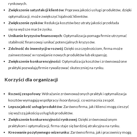
rynkowych.
Zwiększenie satysfakcji klientów
: Poprawa jakości usług i produktów, dzięki
optymalizacji, może zwiększyć lojalność klientów.
Zwiększenie zysków
: Redukcja kosztów bez utraty jakości przekłada
się na wyższe marże zysku.
Unikanie kryzysów finansowych
: Optymalizacja pomaga firmie utrzymać
stabilność finansową i unikać potencjalnych kryzysów.
Zdolność do inwestycji w rozwój
: Dzięki oszczędnościom, firma może
zainwestować w rozwijanie nowych produktów lub ekspansję.
Zwiększenie konkurencyjności
: Optymalizacja kosztów i zrównoważone
praktyki pozwalają firmie rywalizować skuteczniej na rynku.
Korzyści dla organizacji
Rozwój zespołowy
: Wdrażanie zrównoważonych praktyk i optymalizacja
kosztów wymagają współpracy i koordynacji, co wzmacnia zespół.
Lepsza jakość usług/produktów
: Zarówno firma, jak i klienci mogą cieszyć
się wyższą jakością usług lub produktów.
Zwiększenie konkurencyjności rynkowej
: Dzięki zrównoważonym
praktykom i optymalizacji, firma staje się bardziej atrakcyjna na rynku.
Kreowanie pozytywnego wizerunku
: Zarówno firma, jak i pracownicy mogą