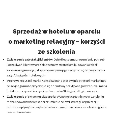
Sprzedaż w hotelu w oparciu
o marketing relacyjny – korzyści
ze szkolenia
Zwiększenie satysfakcji klientów:
Dzięki lepszemu zrozumieniu potrzeb
i oczekiwań klientów oraz skutecznym strategiom budowania relacji,
zarówno organizacja, jak i pracownicy mogą przyczynić się do zwiększenia
satysfakcji gości hotelowych.
Poprawa reputacji marki:
Konsekwentne stosowanie strategii marketingu
relacyjnego może przyczynić się do budowy pozytywnego wizerunku marki
hotelu, co przynosi korzyści zarówno w krótkim, jak i długim okresie.
Zwiększenie efektywności zespołu:
Wspólne uczestnictwo w szkoleniu
może spowodować lepsze zrozumienie celów i strategii organizacji,
co może wpłynąć na zwiększenie koordynacji działań w zespole i osiąganie
lepszych wyników.