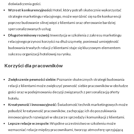
doświadczenia gości.
Wzrost konkurencyjności:
Hotel, który potrafi skutecznie wykorzystać
strategie marketingu relacyjnego, może wyróżnić się na tle konkurencji
poprzez budowanie silnej więzi z klientami oraz oferowanie bardziej
spersonalizowanych usług.
Długoterminowy rozwój:
Inwestycja w szkolenia z zakresu marketingu
relacyjnego przynosi korzyści na dłuższą metę, ponieważ umiejętność
budowania trwałych relacji z klientami staje się kluczowym elementem
sukcesu organizacji hotelowej na rynku.
Korzyści dla pracowników
Zwiększenie pewności siebie:
Poznanie skutecznych strategii budowania
relacji z klientami może zwiększyć pewność siebie pracowników w obsłudze
gości oraz w podejmowaniu decyzji związanych z personalizacją oferty
hotelu.
Kreatywność i innowacyjność:
Świadomość technik marketingowych może
pobudzić kreatywność pracowników, zachęcając ich do poszukiwania
innowacyjnych rozwiązań w obszarze sprzedaży i komunikacji z klientami.
Lepsze relacje w zespole:
Wspólne uczestnictwo w szkoleniu może
wzmacniać relacje między pracownikami, tworząc atmosferę sprzyjającą