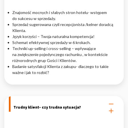
Nieklasyfikowane pliki cookie, to pliki, które są w procesie
Znajomość mocnych i słabych stron hotelu- wstępem
klasyfikowania, wraz z dostawcami poszczególnych ciasteczek.
do sukcesu w sprzedaży.
Sprzedaż sugerowana czyli recepcjonista /kelner doradcą
Klienta.
Odrzuć
Język korzyści – Twoja naturalna kompetencja!
Schemat efektywnej sprzedaży w 6 krokach.
Zapisz moje preferencje
Techniki up-selling i cross-selling – wpływające
na zwiększenie pojedynczego rachunku , w kontekście
Akceptuj wszystko
różnorodnych grup Gości i Klientów.
Badanie satysfakcji Klienta z zakupu- dlaczego to takie
ważne i jak to rozbić?
Trudny klient- czy trudna sytuacja?