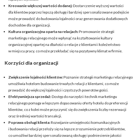
Kreowanie większej wartości dodanej:
Dostarczenie wyższej wartości
dla klientów poprzez lepszą obsługę i bardziej spersonalizowane podejście
może prowadzić do budowania lojalności oraz generowania dodatkowych
dochodów dla organizacji.
Kultura organizacyjna oparta na relacjach:
Promowanie strategii
marketingu relacyjnego może wpłynąć na kształtowanie kultury
organizacyjnej opartej na dbałości o relacje z klientami i koleżeństwo
w miejscu pracy, co może przekładać się na pozytywny klimat w firmie.
Korzyści dla organizacji
Zwiększenie lojalności klientów:
Poznanie strategii marketingu relacyjnego
umożliwia hotelom budowanie trwałych relacji z klientami, co może
prowadzić do większej lojalności i częstszych powrotów gości.
Efektywniejsza sprzedaż:
Dostęp do narzędzi i technik marketingu
relacyjnego pomaga w lepszym dopasowaniu oferty hotelu do preferencji
klientów, co z kolei może przyczynić się do zwiększenia liczby rezerwacji
oraz średniej wartości transakcji.
Poprawa obsługi klienta:
Rozwijanie umiejętności komunikacyjnych
i budowania relacji przełoży się na lepsze zrozumienie potrzeb klientów,
co umożliwi bardziej spersonalizowaną obsługę i podniesienie jakości