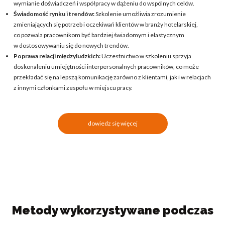
wymianie doświadczeń i współpracy w dążeniu do wspólnych celów.
Świadomość rynku i trendów:
Szkolenie umożliwia zrozumienie
zmieniających się potrzeb i oczekiwań klientów w branży hotelarskiej,
co pozwala pracownikom być bardziej świadomym i elastycznym
w dostosowywaniu się do nowych trendów.
Poprawa relacji międzyludzkich:
Uczestnictwo w szkoleniu sprzyja
doskonaleniu umiejętności interpersonalnych pracowników, co może
przekładać się na lepszą komunikację zarówno z klientami, jak i w relacjach
z innymi członkami zespołu w miejscu pracy.
dowiedz się więcej
Metody wykorzystywane podczas