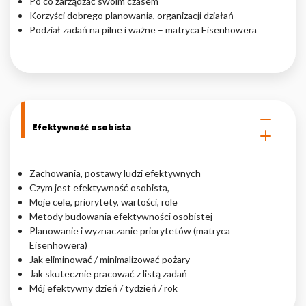
Po co zarządzać swoim czasem
Korzyści dobrego planowania, organizacji działań
Nieklasyfikowane pliki cookie, to pliki, które są w procesie
Podział zadań na pilne i ważne – matryca Eisenhowera
klasyfikowania, wraz z dostawcami poszczególnych ciasteczek.
Odrzuć
Zapisz moje preferencje
Efektywność osobista
Akceptuj wszystko
Zachowania, postawy ludzi efektywnych
Czym jest efektywność osobista,
Moje cele, priorytety, wartości, role
Metody budowania efektywności osobistej
Planowanie i wyznaczanie priorytetów (matryca
Eisenhowera)
Jak eliminować / minimalizować pożary
Jak skutecznie pracować z listą zadań
Mój efektywny dzień / tydzień / rok