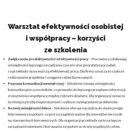
Warsztat efektywności osobistej
i współpracy – korzyści
ze szkolenia
Zwiększenie produktywności i efektywności pracy
– Pracownicy zdobywają
umiejętności lepszego zarządzania czasem oraz priorytetyzacji zadań,
co przekłada się na wyższą efektywność pracy. Dla firmy oznacza to szybsze
realizowanie projektów i osiąganie celów biznesowych.
Poprawa komunikacji wewnętrznej
– Szkolenie rozwija umiejętności
komunikacyjne uczestników, co prowadzi do lepszego przepływu informacji,
zrozumienia i współpracy między różnymi działami. Dla organizacji oznacza
to mniejszą liczbę nieporozumień i szybsze rozwiązywanie problemów.
Rozwój umiejętności lidera
– Szkolenie oferuje narzędzia do skutecznego
liderowania zespołami, co jest szczególnie ważne dla menedżerów i osób
na stanowiskach kierowniczych. Dla organizacji przekłada się to na lepsze
zarządzanie talentami i kierowanie zespołem w stronę wspólnych celów.