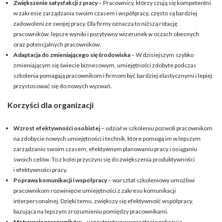
Zwiększenie satysfakcji z pracy
– Pracownicy, którzy czują się kompetentni
w zakresie zarządzania swoim czasem i współpracy, często są bardziej
zadowoleni ze swojej pracy. Dla firmy oznacza to niższą rotację
pracowników, lepsze wyniki i pozytywny wizerunek w oczach obecnych
oraz potencjalnych pracowników.
Adaptacja do zmieniającego się środowiska
– W dzisiejszym szybko
zmieniającym się świecie biznesowym, umiejętności zdobyte podczas
szkolenia pomagają pracownikom i firmom być bardziej elastycznymi i lepiej
przystosować się do nowych wyzwań.
Korzyści dla organizacji
Wzrost efektywności osobistej
– udział w szkoleniu pozwoli pracownikom
na zdobycie nowych umiejętności i technik, które pomogą im w lepszym
zarządzaniu swoim czasem, efektywnym planowaniu pracy i osiąganiu
swoich celów. To z kolei przyczyni się do zwiększenia produktywności
i efektywności pracy.
Poprawa komunikacji i współpracy
– warsztat szkoleniowy umożliwi
pracownikom rozwinięcie umiejętności z zakresu komunikacji
interpersonalnej. Dzięki temu, zwiększy się efektywność współpracy,
bazująca na lepszym zrozumieniu pomiędzy pracownikami.
Motywacja pracowników
– uczestnictwo w warsztacie pokazuje