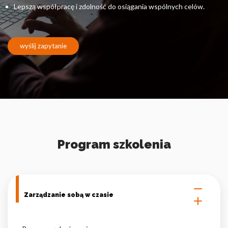
Pliki cookie dotyczące preferencji umożliwiają stronie
Lepszą współpracę i zdolność do osiągania wspólnych celów.
zapamiętanie informacji, które zmieniają wygląd lub
funkcjonowanie strony, np. preferowany język lub region, w
którym znajduje się użytkownik.
wyślij zapytanie
Statystyka
Statystyczne pliki cookie pomagają właścicielem stron
internetowych zrozumieć, w jaki sposób różni użytkownicy
zachowują się na stronie, gromadząc i zgłaszając anonimowe
informacje.
Marketing
Program szkolenia
Marketingowe pliki cookie stosowane są w celu śledzenia
użytkowników na stronach internetowych. Celem jest
wyświetlanie reklam, które są istotne i interesujące dla
poszczególnych użytkowników i tym samym bardziej cenne dla
Zarządzanie sobą w czasie
wydawców i reklamodawców strony trzeciej.
Nieklasyfikowane