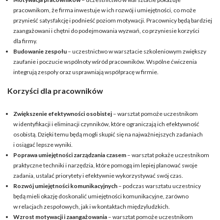
pracownikom, że firma inwestuje w ich rozwój i umiejętności, co może
przynieść satysfakcję i podnieść poziom motywacji. Pracownicy będą bardziej
zaangażowani i chętni do podejmowania wyzwań, co przyniesie korzyści
dla firmy.
Budowanie zespołu
– uczestnictwo w warsztacie szkoleniowym zwiększy
zaufanie i poczucie wspólnoty wśród pracowników. Wspólne ćwiczenia
integrują zespoły oraz usprawniają współpracę w firmie.
Korzyści dla pracowników
Zwiększenie efektywności osobistej
– warsztat pomoże uczestnikom
w identyfikacji i eliminacji czynników, które ograniczają ich efektywność
osobistą. Dzięki temu będą mogli skupić się na najważniejszych zadaniach
i osiągać lepsze wyniki.
Poprawa umiejętności zarządzania czasem
– warsztat pokaże uczestnikom
praktyczne techniki i narzędzia, które pomogą im lepiej planować swoje
zadania, ustalać priorytety i efektywnie wykorzystywać swój czas.
Rozwój umiejętności komunikacyjnych
– podczas warsztatu uczestnicy
będą mieli okazję doskonalić umiejętności komunikacyjne, zarówno
w relacjach zespołowych, jak i w kontaktach międzyludzkich.
Wzrost motywacji i zaangażowania
– warsztat pomoże uczestnikom