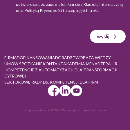
potwierdzam, że zapoznałem/am się z
Klauzulą Informacyjną
oraz
Polityką Prywatności
i akceptuję ich treść.
wyślij
FIRMA
DOFINANSOWANIA
DORADZTWO
BAZA WIEDZY
UMÓW SPOTKANIE
KONTAKT
AKADEMIA MENADŻERA HR
KOMPETENCJE Z AUTOMATYZACJI DLA TRANSFORMACJI
CYFROWEJ
SEKTOROWE RADY DS. KOMPETENCJI DLA FIRM
Projekt i realizacja:
© 2022 Webtom.pl
/
strony www Gniezno