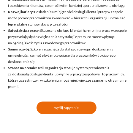
i oczekiwania klientów, co umożliwi im bardziej spersonalizowaną obsługę.
Rozwój kariery:
Posiadanie umiejętności obsługi klienta i pracy w zespole
może pomóc pracownikom awansować w hierarchii organizacji lub znaleźć
lepiej płatne stanowisko w przyszłości.
Satysfakcja z pracy:
Skuteczna obsługa klienta i harmonijna praca w zespole
przyczyniają się do zwiększenia satysfakcji z pracy, co może wpłynąć
na ogólną jakość życia zawodowego pracowników.
Samorozwój:
Szkolenie zachęca do stałego rozwoju i doskonalenia
umiejętności, co może być motywujące dla pracowników do ciągłego
doskonalenia się.
Szansa na premie:
Jeśli organizacja stosuje system premiowania
za doskonałą obsługę klienta lub wyniki w pracy zespołowej, to pracownicy,
którzy uczestniczyli w szkoleniu, mogą mieć większe szanse na otrzymanie
premii.
wyślij zapytanie