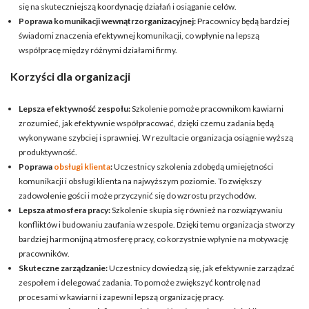
się na skuteczniejszą koordynację działań i osiąganie celów.
Poprawa komunikacji wewnątrzorganizacyjnej:
Pracownicy będą bardziej
świadomi znaczenia efektywnej komunikacji, co wpłynie na lepszą
współpracę między różnymi działami firmy.
Korzyści dla organizacji
Lepsza efektywność zespołu:
Szkolenie pomoże pracownikom kawiarni
zrozumieć, jak efektywnie współpracować, dzięki czemu zadania będą
wykonywane szybciej i sprawniej. W rezultacie organizacja osiągnie wyższą
produktywność.
Poprawa
obsługi klienta
:
Uczestnicy szkolenia zdobędą umiejętności
komunikacji i obsługi klienta na najwyższym poziomie. To zwiększy
zadowolenie gości i może przyczynić się do wzrostu przychodów.
Lepsza atmosfera pracy:
Szkolenie skupia się również na rozwiązywaniu
konfliktów i budowaniu zaufania w zespole. Dzięki temu organizacja stworzy
bardziej harmonijną atmosferę pracy, co korzystnie wpłynie na motywację
pracowników.
Skuteczne zarządzanie:
Uczestnicy dowiedzą się, jak efektywnie zarządzać
zespołem i delegować zadania. To pomoże zwiększyć kontrolę nad
procesami w kawiarni i zapewni lepszą organizację pracy.