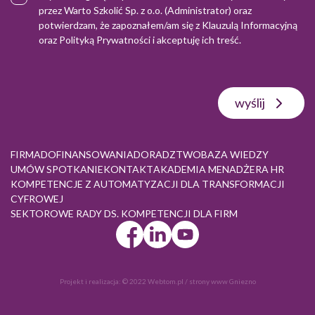
przez Warto Szkolić Sp. z o.o. (Administrator) oraz
potwierdzam, że zapoznałem/am się z
Klauzulą Informacyjną
oraz
Polityką Prywatności
i akceptuję ich treść.
wyślij
FIRMA
DOFINANSOWANIA
DORADZTWO
BAZA WIEDZY
UMÓW SPOTKANIE
KONTAKT
AKADEMIA MENADŻERA HR
KOMPETENCJE Z AUTOMATYZACJI DLA TRANSFORMACJI
CYFROWEJ
SEKTOROWE RADY DS. KOMPETENCJI DLA FIRM
Projekt i realizacja:
© 2022 Webtom.pl
/
strony www Gniezno