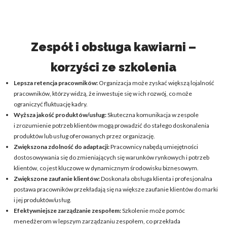
Zespół i obsługa kawiarni –
korzyści ze szkolenia
Lepsza retencja pracowników:
Organizacja może zyskać większą lojalność
pracowników, którzy widzą, że inwestuje się w ich rozwój, co może
ograniczyć fluktuację kadry.
Wyższa jakość produktów/usług:
Skuteczna komunikacja w zespole
i zrozumienie potrzeb klientów mogą prowadzić do stałego doskonalenia
produktów lub usług oferowanych przez organizację.
Zwiększona zdolność do adaptacji:
Pracownicy nabędą umiejętności
dostosowywania się do zmieniających się warunków rynkowych i potrzeb
klientów, co jest kluczowe w dynamicznym środowisku biznesowym.
Zwiększone zaufanie klientów:
Doskonała obsługa klienta i profesjonalna
postawa pracowników przekładają się na większe zaufanie klientów do marki
i jej produktów/usług.
Efektywniejsze zarządzanie zespołem:
Szkolenie może pomóc
menedżerom w lepszym zarządzaniu zespołem, co przekłada