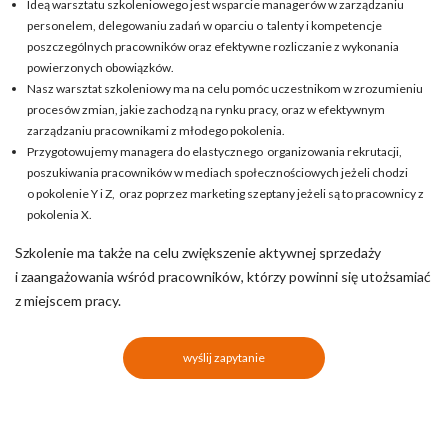
Ideą warsztatu szkoleniowego jest wsparcie managerów w zarządzaniu
personelem, delegowaniu zadań w oparciu o talenty i kompetencje
poszczególnych pracowników oraz efektywne rozliczanie z wykonania
powierzonych obowiązków.
Nasz warsztat szkoleniowy ma na celu pomóc uczestnikom w zrozumieniu
procesów zmian, jakie zachodzą na rynku pracy, oraz w efektywnym
zarządzaniu pracownikami z młodego pokolenia.
Przygotowujemy managera do elastycznego organizowania rekrutacji,
poszukiwania pracowników w mediach społecznościowych jeżeli chodzi
o pokolenie Y i Z, oraz poprzez marketing szeptany jeżeli są to pracownicy z
pokolenia X.
Szkolenie ma także na celu zwiększenie aktywnej sprzedaży
i zaangażowania wśród pracowników, którzy powinni się utożsamiać
z miejscem pracy.
wyślij zapytanie