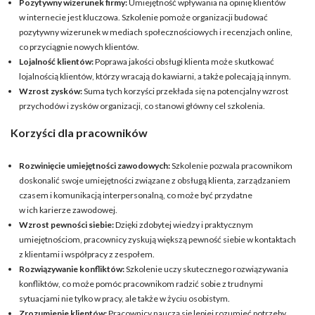
Pozytywny wizerunek firmy:
Umiejętność wpływania na opinię klientów
w internecie jest kluczowa. Szkolenie pomoże organizacji budować
pozytywny wizerunek w mediach społecznościowych i recenzjach online,
co przyciągnie nowych klientów.
Lojalność klientów:
Poprawa jakości obsługi klienta może skutkować
lojalnością klientów, którzy wracają do kawiarni, a także polecają ją innym.
Wzrost zysków:
Suma tych korzyści przekłada się na potencjalny wzrost
przychodów i zysków organizacji, co stanowi główny cel szkolenia.
Korzyści dla pracowników
Rozwinięcie umiejętności zawodowych:
Szkolenie pozwala pracownikom
doskonalić swoje umiejętności związane z obsługą klienta, zarządzaniem
czasem i komunikacją interpersonalną, co może być przydatne
w ich karierze zawodowej.
Wzrost pewności siebie:
Dzięki zdobytej wiedzy i praktycznym
umiejętnościom, pracownicy zyskują większą pewność siebie w kontaktach
z klientami i współpracy z zespołem.
Rozwiązywanie konfliktów:
Szkolenie uczy skutecznego rozwiązywania
konfliktów, co może pomóc pracownikom radzić sobie z trudnymi
sytuacjami nie tylko w pracy, ale także w życiu osobistym.
Zrozumienie klientów:
Pracownicy nauczą się lepiej rozumieć potrzeby