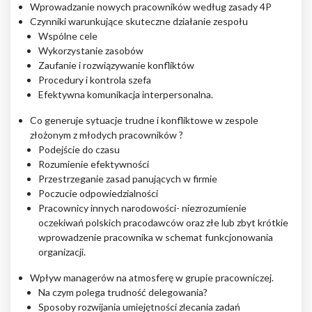
Wprowadzanie nowych pracowników według zasady 4P
Czynniki warunkujące skuteczne działanie zespołu
Nieklasyfikowane pliki cookie, to pliki, które są w procesie
klasyfikowania, wraz z dostawcami poszczególnych ciasteczek.
Wspólne cele
Wykorzystanie zasobów
Zaufanie i rozwiązywanie konfliktów
Odrzuć
Procedury i kontrola szefa
Efektywna komunikacja interpersonalna.
Zapisz moje preferencje
Co generuje sytuacje trudne i konfliktowe w zespole
złożonym z młodych pracowników ?
Akceptuj wszystko
Podejście do czasu
Rozumienie efektywności
Przestrzeganie zasad panujących w firmie
Poczucie odpowiedzialności
Pracownicy innych narodowości- niezrozumienie
oczekiwań polskich pracodawców oraz złe lub zbyt krótkie
wprowadzenie pracownika w schemat funkcjonowania
organizacji.
Wpływ managerów na atmosferę w grupie pracowniczej.
Na czym polega trudność delegowania?
Sposoby rozwijania umiejętności zlecania zadań