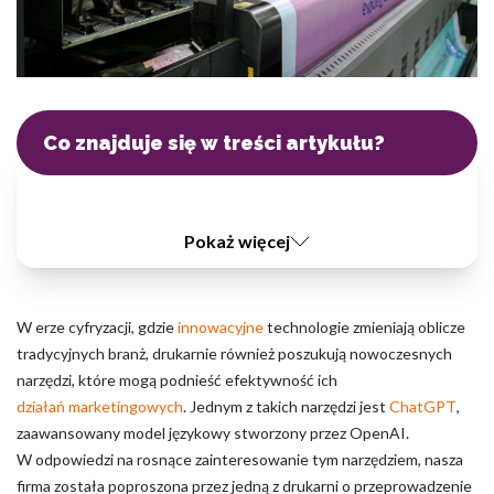
Pliki cookie dotyczące preferencji umożliwiają stronie
zapamiętanie informacji, które zmieniają wygląd lub
funkcjonowanie strony, np. preferowany język lub region, w
którym znajduje się użytkownik.
Statystyka
Co znajduje się w treści artykułu?
Statystyczne pliki cookie pomagają właścicielem stron
internetowych zrozumieć, w jaki sposób różni użytkownicy
zachowują się na stronie, gromadząc i zgłaszając anonimowe
informacje.
Pokaż więcej
Marketing
W erze cyfryzacji, gdzie
innowacyjne
technologie zmieniają oblicze
Marketingowe pliki cookie stosowane są w celu śledzenia
tradycyjnych branż, drukarnie również poszukują nowoczesnych
użytkowników na stronach internetowych. Celem jest
narzędzi, które mogą podnieść efektywność ich
wyświetlanie reklam, które są istotne i interesujące dla
poszczególnych użytkowników i tym samym bardziej cenne dla
działań marketingowych
. Jednym z takich narzędzi jest
ChatGPT
,
wydawców i reklamodawców strony trzeciej.
zaawansowany model językowy stworzony przez OpenAI.
W odpowiedzi na rosnące zainteresowanie tym narzędziem, nasza
firma została poproszona przez jedną z drukarni o przeprowadzenie
Nieklasyfikowane