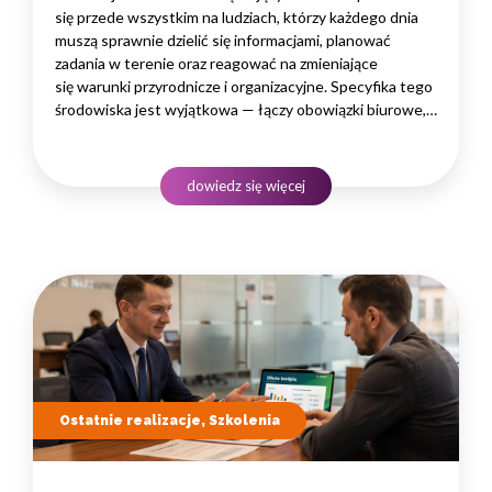
się przede wszystkim na ludziach, którzy każdego dnia
muszą sprawnie dzielić się informacjami, planować
zadania w terenie oraz reagować na zmieniające
się warunki przyrodnicze i organizacyjne. Specyfika tego
środowiska jest wyjątkowa — łączy obowiązki biurowe,
administracyjne i finansowe z pracą w lesie, często
rozproszoną na dużym obszarze i wymagającą szybkiego
podejmowania decyzji. W takim środowisku
dowiedz się więcej
to nie pojedyncze kompetencje, lecz dobrze…
Ostatnie realizacje, Szkolenia