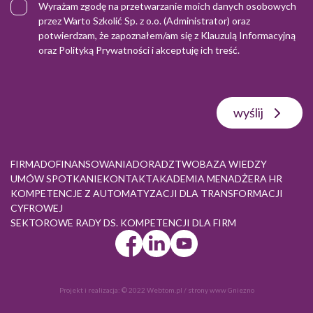
Wyrażam zgodę na przetwarzanie moich danych osobowych
przez Warto Szkolić Sp. z o.o. (Administrator) oraz
potwierdzam, że zapoznałem/am się z
Klauzulą Informacyjną
oraz
Polityką Prywatności
i akceptuję ich treść.
wyślij
FIRMA
DOFINANSOWANIA
DORADZTWO
BAZA WIEDZY
UMÓW SPOTKANIE
KONTAKT
AKADEMIA MENADŻERA HR
KOMPETENCJE Z AUTOMATYZACJI DLA TRANSFORMACJI
CYFROWEJ
SEKTOROWE RADY DS. KOMPETENCJI DLA FIRM
Projekt i realizacja:
© 2022 Webtom.pl
/
strony www Gniezno