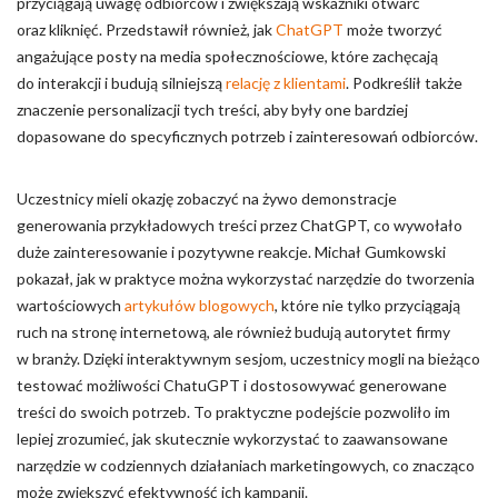
przyciągają uwagę odbiorców i zwiększają wskaźniki otwarć
oraz kliknięć. Przedstawił również, jak
ChatGPT
może tworzyć
angażujące posty na media społecznościowe, które zachęcają
do interakcji i budują silniejszą
relację z klientami
. Podkreślił także
znaczenie personalizacji tych treści, aby były one bardziej
dopasowane do specyficznych potrzeb i zainteresowań odbiorców.
Uczestnicy mieli okazję zobaczyć na żywo demonstracje
generowania przykładowych treści przez ChatGPT, co wywołało
duże zainteresowanie i pozytywne reakcje. Michał Gumkowski
pokazał, jak w praktyce można wykorzystać narzędzie do tworzenia
wartościowych
artykułów blogowych
, które nie tylko przyciągają
ruch na stronę internetową, ale również budują autorytet firmy
w branży. Dzięki interaktywnym sesjom, uczestnicy mogli na bieżąco
testować możliwości ChatuGPT i dostosowywać generowane
treści do swoich potrzeb. To praktyczne podejście pozwoliło im
lepiej zrozumieć, jak skutecznie wykorzystać to zaawansowane
narzędzie w codziennych działaniach marketingowych, co znacząco
może zwiększyć efektywność ich kampanii.