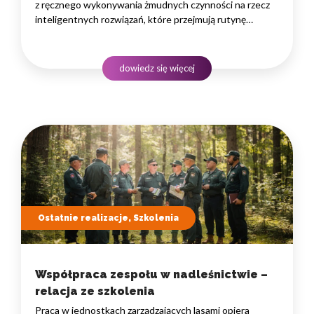
z ręcznego wykonywania żmudnych czynności na rzecz
inteligentnych rozwiązań, które przejmują rutynę
i uwalniają czas na zadania naprawdę wymagające
ludzkiego myślenia. Wybór właściwego programu
rozwojowego to decyzja strategiczna — wpływa
dowiedz się więcej
na wydajność zespołów,…
Ostatnie realizacje, Szkolenia
Współpraca zespołu w nadleśnictwie –
relacja ze szkolenia
Praca w jednostkach zarządzających lasami opiera