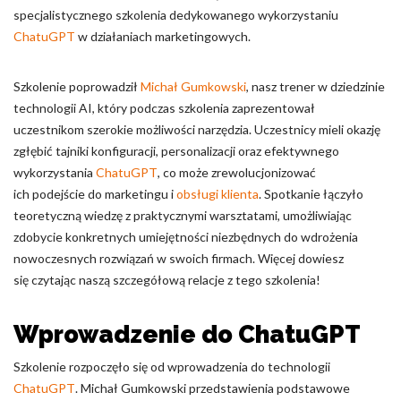
specjalistycznego szkolenia dedykowanego wykorzystaniu
Nieklasyfikowane pliki cookie, to pliki, które są w procesie
ChatuGPT
w działaniach marketingowych.
klasyfikowania, wraz z dostawcami poszczególnych ciasteczek.
Szkolenie poprowadził
Michał Gumkowski
, nasz trener w dziedzinie
Odrzuć
technologii AI, który podczas szkolenia zaprezentował
uczestnikom szerokie możliwości narzędzia. Uczestnicy mieli okazję
Zapisz moje preferencje
zgłębić tajniki konfiguracji, personalizacji oraz efektywnego
wykorzystania
ChatuGPT
, co może zrewolucjonizować
Akceptuj wszystko
ich podejście do marketingu i
obsługi klienta
. Spotkanie łączyło
teoretyczną wiedzę z praktycznymi warsztatami, umożliwiając
zdobycie konkretnych umiejętności niezbędnych do wdrożenia
nowoczesnych rozwiązań w swoich firmach. Więcej dowiesz
się czytając naszą szczegółową relacje z tego szkolenia!
Wprowadzenie do ChatuGPT
Szkolenie rozpoczęło się od wprowadzenia do technologii
ChatuGPT
. Michał Gumkowski przedstawienia podstawowe