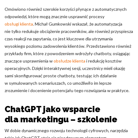
Omówiono również szerokie korzyści płynące z automatycznych
odpowiedzi, które mogą znacznie usprawnić procesy
obsługi klienta
. Michał Gumkowski wskazał, że automatyzacja
nie tylko redukuje obciążenie pracowników, ale również przyspiesza
czas reakcji na zapytania, co jest kluczowe dla utrzymania
wysokiego poziomu zadowolenia klientów. Przedstawiono również
przykłady firm, które z powodzeniem wdrożyły chatboty, osiągając
znaczące usprawnienia w
obsłudze klienta
i redukcję kosztów
operacyjnych. Dzięki interaktywnej sesji, uczestnicy mieli okazję
sami skonfigurować proste chatboty, testując ich działanie
w symulowanych scenariuszach, co umożliwiło im lepsze
zrozumienie i docenienie potencjału tego rozwiązania w praktyce.
ChatGPT jako wsparcie
dla marketingu – szkolenie
W dobie dynamicznego rozwoju technologii cyfrowych, narzędzia
takie jak ChatGPT stają się nieodzownym elementem