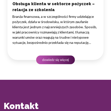
Obsługa klienta w sektorze pożyczek –
relacja ze szkolenia
Branża finansowa, a w szczególności firmy udzielające
pożyczek, działa w środowisku, w którym zaufanie
klienta jest jednym z najcenniejszych zasobów. Sposób,
w jaki pracownicy rozmawiają z klientami, tłumaczą
warunki umów oraz reagują na trudne i nietypowe
sytuacje, bezpośrednio przekłada się na reputację
instytucji i jej wyniki finansowe. Dlatego obsługa klienta
w sektorze pożyczek wymaga nie tylko solidnej wiedzy
produktowej, lecz także rozwiniętych kompetencji
dowiedz się więcej
komunikacyjnych, empatii…
Kontakt