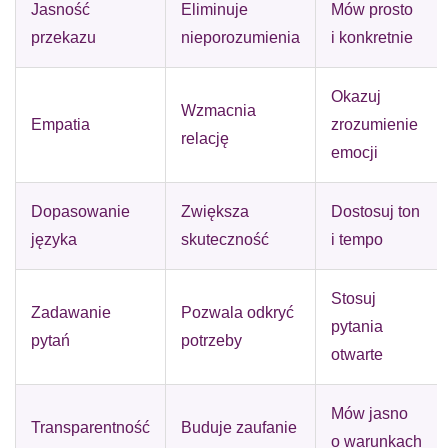
Jasność
Eliminuje
Mów prosto
przekazu
nieporozumienia
i konkretnie
Okazuj
Wzmacnia
Empatia
zrozumienie
relację
emocji
Dopasowanie
Zwiększa
Dostosuj ton
języka
skuteczność
i tempo
Stosuj
Zadawanie
Pozwala odkryć
pytania
pytań
potrzeby
otwarte
Mów jasno
Transparentność
Buduje zaufanie
o warunkach