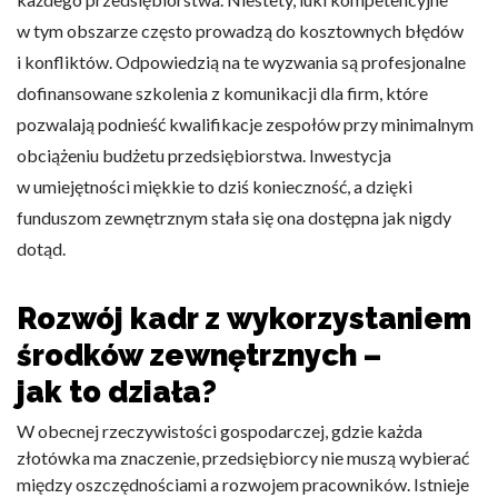
w tym obszarze często prowadzą do kosztownych błędów
Zapisz moje preferencje
i konfliktów. Odpowiedzią na te wyzwania są profesjonalne
Akceptuj wszystko
dofinansowane szkolenia z komunikacji dla firm, które
pozwalają podnieść kwalifikacje zespołów przy minimalnym
obciążeniu budżetu przedsiębiorstwa. Inwestycja
w umiejętności miękkie to dziś konieczność, a dzięki
funduszom zewnętrznym stała się ona dostępna jak nigdy
dotąd.
Rozwój kadr z wykorzystaniem
środków zewnętrznych –
jak to działa?
W obecnej rzeczywistości gospodarczej, gdzie każda
złotówka ma znaczenie, przedsiębiorcy nie muszą wybierać
między oszczędnościami a rozwojem pracowników. Istnieje