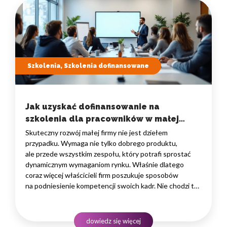
Szkolenia, Szkolenia dofinansowane
Jak uzyskać dofinansowanie na
szkolenia dla pracowników w małej
firmie? Przewodnik po programach
Skuteczny rozwój małej firmy nie jest dziełem
dofinansowań.
przypadku. Wymaga nie tylko dobrego produktu,
ale przede wszystkim zespołu, który potrafi sprostać
dynamicznym wymaganiom rynku. Właśnie dlatego
coraz więcej właścicieli firm poszukuje sposobów
na podniesienie kompetencji swoich kadr. Nie chodzi tu
o jednorazowe warsztaty, ale o strategiczne podejście
do rozwoju ludzi, którzy codziennie wpływają na wyniki.
Odpowiedzią na te potrzeby jest dofinansowanie
dowiedz się więcej