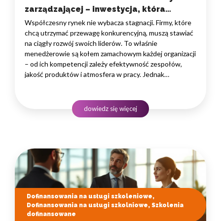
zarządzającej – inwestycja, która
napędza biznes
Współczesny rynek nie wybacza stagnacji. Firmy, które
chcą utrzymać przewagę konkurencyjną, muszą stawiać
na ciągły rozwój swoich liderów. To właśnie
menedżerowie są kołem zamachowym każdej organizacji
– od ich kompetencji zależy efektywność zespołów,
jakość produktów i atmosfera w pracy. Jednak
profesjonalna edukacja często wiąże się z wysokimi
kosztami, które mogą obciążać budżet przedsiębiorstwa.
Na szczęście istnieją skuteczne sposoby na zdobycie
dowiedz się więcej
wiedzy przy…
Dofinansowania na usługi szkoleniowe,
Dofinansowania na usługi szkolniowe, Szkolenia
dofinansowane