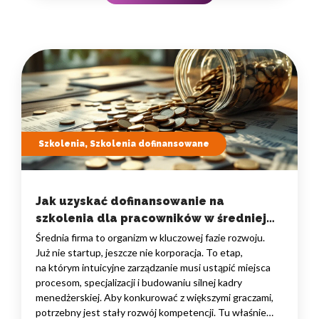
na szkolenia dla pracowników…
Szkolenia, Szkolenia dofinansowane
Jak uzyskać dofinansowanie na
szkolenia dla pracowników w średniej
firmie? Przewodnik po programach
Średnia firma to organizm w kluczowej fazie rozwoju.
dofinansowań.
Już nie startup, jeszcze nie korporacja. To etap,
na którym intuicyjne zarządzanie musi ustąpić miejsca
procesom, specjalizacji i budowaniu silnej kadry
menedżerskiej. Aby konkurować z większymi graczami,
potrzebny jest stały rozwój kompetencji. Tu właśnie