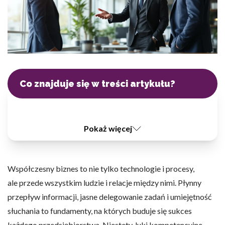
Statystyka
Statystyczne pliki cookie pomagają właścicielem stron internetowych
sposób różni użytkownicy zachowują się na stronie, gromadząc i zg
informacje.
Co znajduje się w treści artykułu?
Marketing
Marketingowe pliki cookie stosowane są w celu śledzenia użytkown
internetowych. Celem jest wyświetlanie reklam, które są istotne i in
poszczególnych użytkowników i tym samym bardziej cenne dla wyda
Pokaż więcej
reklamodawców strony trzeciej.
Nieklasyfikowane
Współczesny biznes to nie tylko technologie i procesy,
Nieklasyfikowane pliki cookie, to pliki, które są w procesie klasyfikow
ale przede wszystkim ludzie i relacje między nimi. Płynny
dostawcami poszczególnych ciasteczek.
przepływ informacji, jasne delegowanie zadań i umiejętność
słuchania to fundamenty, na których buduje się sukces
Odrzuć
każdego przedsiębiorstwa. Niestety, luki kompetencyjne