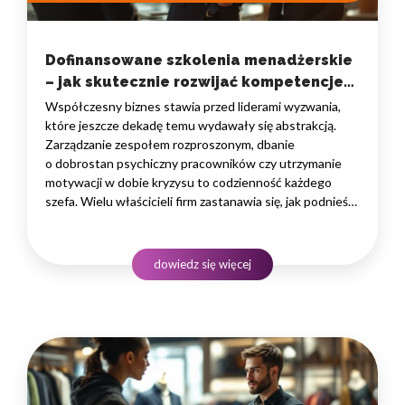
Dofinansowane szkolenia menadżerskie
– jak skutecznie rozwijać kompetencje
liderów bez obciążania budżetu?
Współczesny biznes stawia przed liderami wyzwania,
które jeszcze dekadę temu wydawały się abstrakcją.
Zarządzanie zespołem rozproszonym, dbanie
o dobrostan psychiczny pracowników czy utrzymanie
motywacji w dobie kryzysu to codzienność każdego
szefa. Wielu właścicieli firm zastanawia się, jak podnieść
kwalifikacje swojej kadry zarządzającej, nie nadwyrężając
przy tym firmowych finansów. Odpowiedzią
na te potrzeby są profesjonalne programy rozwojowe,
dowiedz się więcej
na które można uzyskać zewnętrzne…