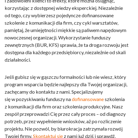
i zadowoleni klienci to efekty, które można osiągnąć,
korzystając z dostępnej wiedzy eksperckiej. Niezależnie
od tego, czy wybierzesz pojedyncze
dofinansowane
szkolenie z komunikacji dla firm
, czy cykl warsztatów,
pamiętaj, że umiejętności miękkie są paliwem napędowym
nowoczesnej organizacji. Wykorzystanie funduszy
zewnętrznych (BUR, KFS) sprawia, że ta droga rozwoju jest
dostępna dla każdego przedsiębiorcy, niezależnie od skali
działalności.
Jeśli gubisz się w gąszczu formalności lub nie wiesz, który
program wsparcia będzie najlepszy dla Twojej organizacji,
zachęcamy do kontaktu z nami. Specjalizujemy
się w pozyskiwaniu funduszy na
dofinansowane
szkolenia
z komunikacji dla firm
oraz szkolenia produkcyjne. Nasz
zespół przeprowadzi Cię przez cały proces – od diagnozy
potrzeb, przez wypełnienie wniosków, aż po rozliczenie
projektu. Nie pozwól, by biurokracja zatrzymała rozwój
Twojej firmy.
Skontaktuj się
z nami już dziś i sprawdź,