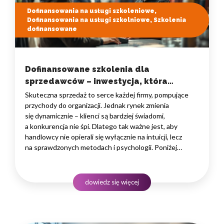
Dofinansowania na usługi szkoleniowe,
Dofinansowania na usługi szkolniowe, Szkolenia
dofinansowane
Dofinansowane szkolenia dla
sprzedawców – inwestycja, która
zwraca się w wynikach
Skuteczna sprzedaż to serce każdej firmy, pompujące
przychody do organizacji. Jednak rynek zmienia
się dynamicznie – klienci są bardziej świadomi,
a konkurencja nie śpi. Dlatego tak ważne jest, aby
handlowcy nie opierali się wyłącznie na intuicji, lecz
na sprawdzonych metodach i psychologii. Poniżej
przedstawiamy przegląd kluczowych obszarów rozwoju
oraz dofinansowane szkolenia dla sprzedawców, które
pomogą Twojemu zespołowi wejść na wyższy poziom
dowiedz się więcej
efektywności. Budżet szkoleniowy bez obciążeń…