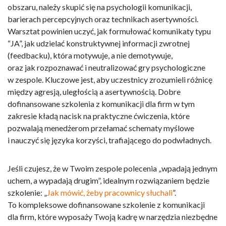
obszaru, należy skupić się na psychologii komunikacji,
barierach percepcyjnych oraz technikach asertywności.
Warsztat powinien uczyć, jak formułować komunikaty typu
“JA”, jak udzielać konstruktywnej informacji zwrotnej
(feedbacku), która motywuje, a nie demotywuje,
oraz jak rozpoznawać i neutralizować gry psychologiczne
w zespole. Kluczowe jest, aby uczestnicy zrozumieli różnicę
między agresją, uległością a asertywnością. Dobre
dofinansowane szkolenia z komunikacji dla firm
w tym
zakresie kładą nacisk na praktyczne ćwiczenia, które
pozwalają menedżerom przełamać schematy myślowe
i nauczyć się języka korzyści, trafiającego do podwładnych.
Jeśli czujesz, że w Twoim zespole polecenia „wpadają jednym
uchem, a wypadają drugim”, idealnym rozwiązaniem będzie
szkolenie: „
Jak mówić, żeby pracownicy słuchali
”.
To kompleksowe
dofinansowane szkolenie z komunikacji
dla firm
, które wyposaży Twoją kadrę w narzędzia niezbędne