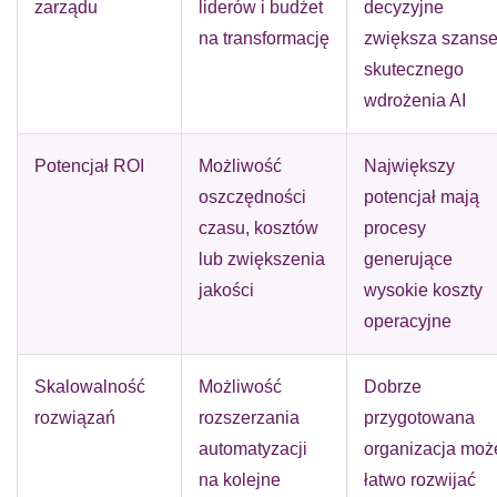
zarządu
liderów i budżet
decyzyjne
na transformację
zwiększa szans
skutecznego
wdrożenia AI
Potencjał ROI
Możliwość
Największy
oszczędności
potencjał mają
czasu, kosztów
procesy
lub zwiększenia
generujące
jakości
wysokie koszty
operacyjne
Skalowalność
Możliwość
Dobrze
rozwiązań
rozszerzania
przygotowana
automatyzacji
organizacja moż
na kolejne
łatwo rozwijać