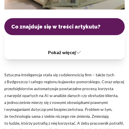
Pliki cookie dotyczące preferencji umożliwiają stronie zapamiętanie
informacji, które zmieniają wygląd lub funkcjonowanie strony, np.
preferowany język lub region, w którym znajduje się użytkownik.
Co znajduje się w treści artykułu?
Statystyka
Statystyczne pliki cookie pomagają właścicielem stron
internetowych zrozumieć, w jaki sposób różni użytkownicy
zachowują się na stronie, gromadząc i zgłaszając anonimowe
Pokaż więcej
informacje.
Marketing
Sztuczna inteligencja stała się codziennością firm – także tych
z Bydgoszczy i całego regionu kujawsko-pomorskiego. Coraz więcej
Marketingowe pliki cookie stosowane są w celu śledzenia
użytkowników na stronach internetowych. Celem jest wyświetlanie
przedsiębiorstw automatyzuje powtarzalne procesy, korzysta
reklam, które są istotne i interesujące dla poszczególnych
z narzędzi opartych na AI w analizie danych czy obsłudze klienta,
użytkowników i tym samym bardziej cenne dla wydawców i
a jednocześnie mierzy się z nowymi obowiązkami prawnymi
reklamodawców strony trzeciej.
i wymaganiami dotyczącymi bezpieczeństwa. Problem w tym,
że technologia sama z siebie niczego nie zmienia. Zmieniają
Nieklasyfikowane
to ludzie, którzy potrafią z niej korzystać. A żeby pracownik potrafił,