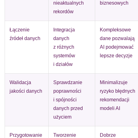
nieaktualnych
biznesowych
rekordów
Łączenie
Integracja
Kompleksowe
źródeł danych
danych
dane pozwalają
z różnych
AI podejmować
systemów
lepsze decyzje
i działów
Walidacja
Sprawdzanie
Minimalizuje
jakości danych
poprawności
ryzyko błędnych
i spójności
rekomendacji
danych przed
modeli AI
użyciem
Przygotowanie
Tworzenie
Dobrze