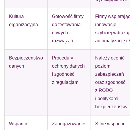
Kultura
Gotowość firmy
Firmy wspierają
organizacyjna
do testowania
innowacje
nowych
szybciej wdrażaj
rozwiązań
automatyzację i 
Bezpieczeństwo
Procedury
Należy ocenić
danych
ochrony danych
poziom
i zgodność
zabezpieczeń
z regulacjami
oraz zgodność
z RODO
i politykami
bezpieczeństwa
Wsparcie
Zaangażowanie
Silne wsparcie