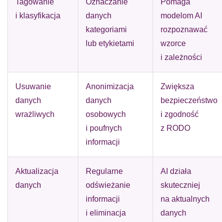
Tagowanie
Oznaczanie
Pomaga
i klasyfikacja
danych
modelom AI
kategoriami
rozpoznawać
lub etykietami
wzorce
i zależności
Usuwanie
Anonimizacja
Zwiększa
danych
danych
bezpieczeństwo
wrażliwych
osobowych
i zgodność
i poufnych
z RODO
informacji
Aktualizacja
Regularne
AI działa
danych
odświeżanie
skuteczniej
informacji
na aktualnych
i eliminacja
danych