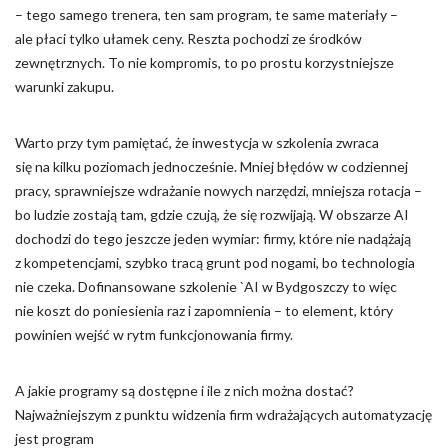
– tego samego trenera, ten sam program, te same materiały –
ale płaci tylko ułamek ceny. Reszta pochodzi ze środków
zewnętrznych. To nie kompromis, to po prostu korzystniejsze
warunki zakupu.
Warto przy tym pamiętać, że inwestycja w szkolenia zwraca
się na kilku poziomach jednocześnie. Mniej błędów w codziennej
pracy, sprawniejsze wdrażanie nowych narzędzi, mniejsza rotacja –
bo ludzie zostają tam, gdzie czują, że się rozwijają. W obszarze AI
dochodzi do tego jeszcze jeden wymiar: firmy, które nie nadążają
z kompetencjami, szybko tracą grunt pod nogami, bo technologia
nie czeka. Dofinansowane szkolenie `AI w Bydgoszczy to więc
nie koszt do poniesienia raz i zapomnienia – to element, który
powinien wejść w rytm funkcjonowania firmy.
A jakie programy są dostępne i ile z nich można dostać?
Najważniejszym z punktu widzenia firm wdrażających automatyzację
jest program