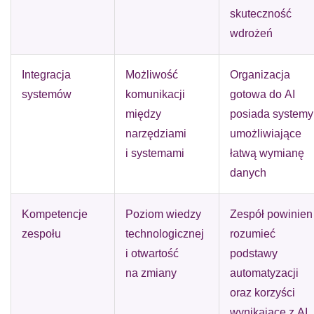
skuteczność
wdrożeń
Integracja
Możliwość
Organizacja
systemów
komunikacji
gotowa do AI
między
posiada systemy
narzędziami
umożliwiające
i systemami
łatwą wymianę
danych
Kompetencje
Poziom wiedzy
Zespół powinien
zespołu
technologicznej
rozumieć
i otwartość
podstawy
na zmiany
automatyzacji
oraz korzyści
wynikające z AI