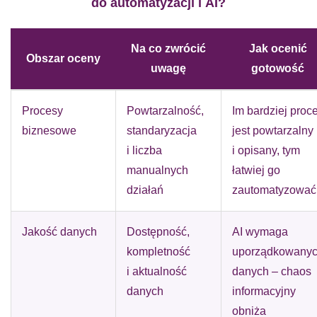
do automatyzacji i AI?
Na co zwrócić
Jak ocenić
Obszar oceny
uwagę
gotowość
Procesy
Powtarzalność,
Im bardziej proc
biznesowe
standaryzacja
jest powtarzalny
i liczba
i opisany, tym
manualnych
łatwiej go
działań
zautomatyzować
Jakość danych
Dostępność,
AI wymaga
kompletność
uporządkowany
i aktualność
danych – chaos
danych
informacyjny
obniża