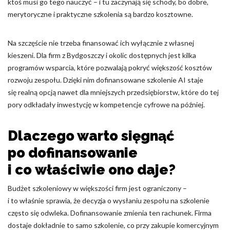
ktoś musi go tego nauczyć – i tu zaczynają się schody, bo dobre,
Nieklasyfikowane pliki cookie, to pliki, które są w procesie
merytoryczne i praktyczne szkolenia są bardzo kosztowne.
klasyfikowania, wraz z dostawcami poszczególnych ciasteczek.
Na szczęście nie trzeba finansować ich wyłącznie z własnej
Odrzuć
kieszeni. Dla firm z Bydgoszczy i okolic dostępnych jest kilka
programów wsparcia, które pozwalają pokryć większość kosztów
Zapisz moje preferencje
rozwoju zespołu. Dzięki nim dofinansowane szkolenie AI staje
Akceptuj wszystko
się realną opcją nawet dla mniejszych przedsiębiorstw, które do tej
pory odkładały inwestycję w kompetencje cyfrowe na później.
Dlaczego warto sięgnąć
po dofinansowanie
i co właściwie ono daje?
Budżet szkoleniowy w większości firm jest ograniczony –
i to właśnie sprawia, że decyzja o wysłaniu zespołu na szkolenie
często się odwleka. Dofinansowanie zmienia ten rachunek. Firma
dostaje dokładnie to samo szkolenie, co przy zakupie komercyjnym