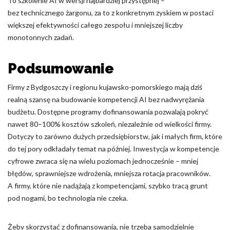
To szkolenie AI w wersji najbardziej przystępnej –
bez technicznego żargonu, za to z konkretnym zyskiem w postaci
większej efektywności całego zespołu i mniejszej liczby
monotonnych zadań.
Podsumowanie
Firmy z Bydgoszczy i regionu kujawsko-pomorskiego mają dziś
realną szansę na budowanie kompetencji AI bez nadwyrężania
budżetu. Dostępne programy dofinansowania pozwalają pokryć
nawet 80–100% kosztów szkoleń, niezależnie od wielkości firmy.
Dotyczy to zarówno dużych przedsiębiorstw, jak i małych firm, które
do tej pory odkładały temat na później. Inwestycja w kompetencje
cyfrowe zwraca się na wielu poziomach jednocześnie – mniej
błędów, sprawniejsze wdrożenia, mniejsza rotacja pracowników.
A firmy, które nie nadążają z kompetencjami, szybko tracą grunt
pod nogami, bo technologia nie czeka.
Żeby skorzystać z dofinansowania, nie trzeba samodzielnie