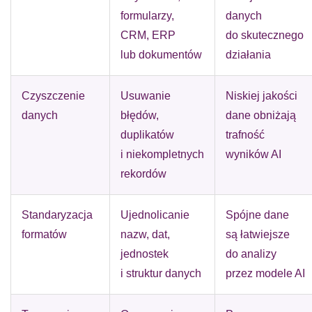
formularzy,
danych
CRM, ERP
do skutecznego
lub dokumentów
działania
Czyszczenie
Usuwanie
Niskiej jakości
danych
błędów,
dane obniżają
duplikatów
trafność
i niekompletnych
wyników AI
rekordów
Standaryzacja
Ujednolicanie
Spójne dane
formatów
nazw, dat,
są łatwiejsze
jednostek
do analizy
i struktur danych
przez modele AI