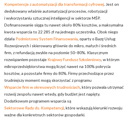
Kompetencje z automatyzacji dla transformacji cyfrowej
. Jest on
dedykowany właśnie automatyzacji procesów, robotyzacji
i wykorzystaniu sztucznej inteligencji w sektorze MŚP.
Dofinansowanie sięga tu nawet około 80% kosztów, a maksymalna
kwota wsparcia to 22 285 zł na jednego uczestnika. Obok niego
działa
Podmiotowy System Finansowania
, oparty o Bazę Usług
Rozwojowych i skierowany głównie do mikro, małych i średnich
firm, z refundacją zwykle na poziomie 50–80%. Klasycznym
rozwiązaniem pozostaje
Krajowy Fundusz Szkoleniowy
, w którym
mikroprzedsiębiorstwa mogą liczyć nawet na 100% pokrycia
kosztów, a pozostałe firmy do 80%. Firmy przechodzące przez
trudniejszy moment mogą skorzystać z programu
Wsparcie firm w okresowych trudnościach
, który pozwala utrzymać
rozwój zespołu nawet wtedy, gdy budżet jest napięty.
Dodatkowym programem wsparcia są
Sektorowe Rady ds. Kompetencji
, które wskazują kierunki rozwoju
ważne dla konkretnych sektorów gospodarki.