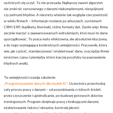
na których się uczył. To nie przesada. Najlepszy nawet algorytm
nie zrobi nic sensownego z danymi niekompletnymi, niespójnymi
czy pełnymi błędów. A niestety właśnie tak wygląda rzeczywistość
w wielu firmach – informacje rozsiane po arkuszach, systemach
CRM i ERP, duplikaty, literówki, różne formaty dat. Zanim więc firma
zacznie marzyć o zaawansowanych wdrożeniach, ktoś musi te dane
uporządkować. To praca mało efektowna, ale absolutnie kluczowa,
a do tego wymagająca konkretnych umiejętności. Pracownik, który
wie, jak czyścić, standaryzować i etykietować dane, oszczędza firmie
mnóstwo czasu i pieniędzy, które inaczej poszłyby na poprawianie
błędnych analiz.
Te umiejętności rozwija szkolenie
„Przygotowywanie danych dla modeli AI”
. Uczestnicy przechodzą
cały proces pracy z danymi – od pozyskiwania z różnych źródeł,
przez czyszczenie i ujednolicanie, po budowę gotowych zbiorów
treningowych. Program obejmuje pracę z brakującymi danymi,
etykietowanie tekstu i obrazów, kontrolę jakości