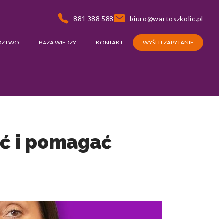
881 388 588
biuro@wartoszkolic.pl
DZTWO
BAZA WIEDZY
KONTAKT
WYŚLIJ ZAPYTANIE
ać i pomagać