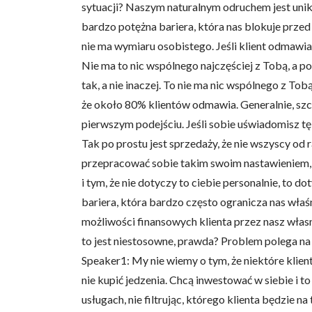
sytuacji? Naszym naturalnym odruchem jest unika
bardzo potężna bariera, która nas blokuje prz
nie ma wymiaru osobistego. Jeśli klient odmawia,
Nie ma to nic wspólnego najczęściej z Tobą, a p
tak, a nie inaczej. To nie ma nic wspólnego z To
Wykorzystujemy pliki cookie 
że około 80% klientów odmawia. Generalnie, szcz
naszej witrynie. Informacje
analitycznym. Partnerzy mog
pierwszym podejściu. Jeśli sobie uświadomisz tę
z ich usług.
Tak po prostu jest sprzedaży, że nie wszyscy od 
przepracować sobie takim swoim nastawieniem, k
Niezbędne
i tym, że nie dotyczy to ciebie personalnie, to 
Niezbędne pliki cookie mają 
bariera, która bardzo często ogranicza nas właś
sposób bez nich. Te pliki co
możliwości finansowych klienta przez nasz włas
to jest niestosowne, prawda? Problem polega na
Preferencje
Speaker1: My nie wiemy o tym, że niektóre klient
Pliki cookie dotyczące prefe
nie kupić jedzenia. Chcą inwestować w siebie i t
np. preferowany język lub re
usługach, nie filtrując, którego klienta będzie n