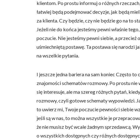
klientom. Po prostu informuj o różnych rzeczach,
Statystyka
łatwiej będą podejmować decyzje, jak będą mieli w
Statystyczne pliki cookie p
za klienta. Czy będzie, czy nie będzie go na to s
na stronie, gromadząc i zgła
Jeżeli nie do końca jesteśmy pewni właśnie tego,
poczucie. Nie jesteśmy pewni siebie, a przecie
Marketing
uśmiechniętą postawę. Ta postawa się narodzi ja
Marketingowe pliki cookie s
na wszelkie pytania.
reklam, które są istotne i 
reklamodawców strony trzec
I jeszcze jedna bariera na sam koniec Często t
znajomości schematów rozmowy. Po prostu nie wi
Nieklasyfikowane
się interesuje, ale ma szereg różnych pytań, ki
Nieklasyfikowane pliki cooki
rozmowy, czyli gotowe schematy wypowiedzi. Jak 
to uwierz mi, Twoje poczucie pewności siebie wzr
Odrzuć
jeśli są w nas, to można wszystkie je przepracow
że nie musisz być wcale żadnym sprzedawcą. Wyst
o wszystkich dostępnych czy różnych dostępnych 