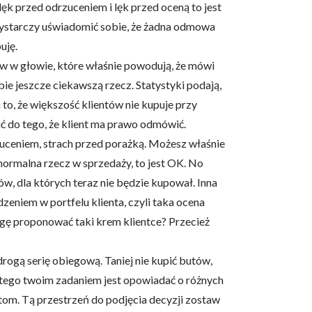
ęk przed odrzuceniem i lęk przed oceną to jest
Wystarczy uświadomić sobie, że żadna odmowa
uję.
ów w głowie, które właśnie powodują, że mówi
bie jeszcze ciekawszą rzecz. Statystyki podają,
owe i analizować ruch w
to, że większość klientów nie kupuje przy
nościowym, reklamowym i
skanymi podczas korzystania
ić do tego, że klient ma prawo odmówić.
drzuceniem, strach przed porażką. Możesz właśnie
normalna rzecz w sprzedaży, to jest OK. No
ów, dla których teraz nie będzie kupował. Inna
e działać w zamierzony
eniem w portfelu klienta, czyli taka ocena
.
ogę proponować taki krem klientce? Przecież
drogą serię obiegową. Taniej nie kupić butów,
d lub funkcjonowanie strony,
Dlatego twoim zadaniem jest opowiadać o różnych
ientom. Tą przestrzeń do podjęcia decyzji zostaw