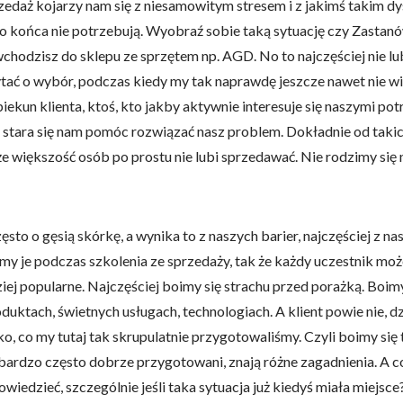
rzedaż kojarzy nam się z niesamowitym stresem i z jakimś takim 
do końca nie potrzebują. Wyobraź sobie taką sytuację czy Zastan
wchodzisz do sklepu ze sprzętem np. AGD. No to najczęściej nie lu
ę pytać o wybór, podczas kiedy my tak naprawdę jeszcze nawet nie 
piekun klienta, ktoś, kto jakby aktywnie interesuje się naszymi p
która stara się nam pomóc rozwiązać nasz problem. Dokładnie od t
 że większość osób po prostu nie lubi sprzedawać. Nie rodzimy się
sto o gęsią skórkę, a wynika to z naszych barier, najczęściej z n
my je podczas szkolenia ze sprzedaży, tak że każdy uczestnik moż
dziej popularne. Najczęściej boimy się strachu przed porażką. Boi
duktach, świetnych usługach, technologiach. A klient powie nie, dz
tko, co my tutaj tak skrupulatnie przygotowaliśmy. Czyli boimy si
 bardzo często dobrze przygotowani, znają różne zagadnienia. A c
wiedzieć, szczególnie jeśli taka sytuacja już kiedyś miała miejsc