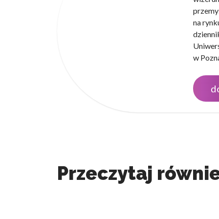
przemyś
na rynk
dzienni
Uniwers
w Pozna
d
Przeczytaj równie