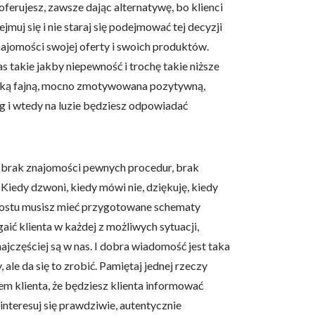
ferujesz, zawsze dając alternatywę, bo klienci
jmuj się i nie staraj się podejmować tej decyzji
 użytkownicy zachowują się
 znajomości swojej oferty i swoich produktów.
s takie jakby niepewność i trochę takie niższe
 taką fajną, mocno zmotywowana pozytywną,
ug i wtedy na luzie będziesz odpowiadać
 Celem jest wyświetlanie
e dla wydawców i
u brak znajomości pewnych procedur, brak
iedy dzwoni, kiedy mówi nie, dziękuję, kiedy
 prostu musisz mieć przygotowane schematy
ególnych ciasteczek.
ić klienta w każdej z możliwych sytuacji,
najczęściej są w nas. I dobra wiadomość jest taka
eptuj wszystko
ale da się to zrobić. Pamiętaj jednej rzeczy
em klienta, że będziesz klienta informować
nteresuj się prawdziwie, autentycznie