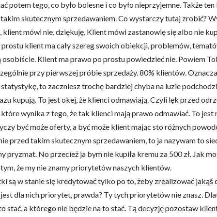
ć potem tego, co było bolesne i co było nieprzyjemne. Także ten l
ed takim skutecznym sprzedawaniem. Co wystarczy tutaj zrobić? 
 klient mówi nie, dziękuję, Klient mówi zastanowię się albo nie kup
o prostu klient ma cały szereg swoich obiekcji, problemów, temat
bą osobiście. Klient ma prawo po prostu powiedzieć nie. Powiem To
do spersonalizowania treści i reklam, aby oferować funkcje społeczności
ególnie przy pierwszej próbie sprzedaży. 80% klientów. Oznacza 
 o tym, jak korzystasz z naszej witryny, udostępniamy partnerom społecz
ą połączyć te informacje z innymi danymi otrzymanymi od Ciebie lub uzy
 statystykę, to zaczniesz trochę bardziej chyba na luzie podchodz
razu kupują. To jest okej, że klienci odmawiają. Czyli lęk przed o
tóre wynika z tego, że tak klienci mają prawo odmawiać. To jest 
dotyczy być może oferty, a być może klient mając sto różnych powod
kluczowe znaczenie dla podstawowych funkcji witryny i witryna nie będzi
nie przed takim skutecznym sprzedawaniem, to ja nazywam to siedz
okie nie przechowują żadnych danych umożliwiających identyfikację osoby
ny pryzmat. No przecież ja bym nie kupiła kremu za 500 zł. Jak m
 tym, że my nie znamy priorytetów naszych klientów.
ki są w stanie się kredytować tylko po to, żeby zrealizować jakąś 
rencji umożliwiają stronie zapamiętanie informacji, które zmieniają wyglą
o jest dla nich priorytet, prawda? Ty tych priorytetów nie znasz. 
gion, w którym znajduje się użytkownik.
a to stać, a którego nie będzie na to stać. Tą decyzję pozostaw kl