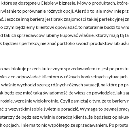
 które są dostępne u Ciebie w biznesie. Mów o produktach, które o
łaśnie to porównanie różnych opcji. Ale rób to, ale mów i nie prze
omagają właścicielem stron internetowych zrozumieć, w jaki sposób różni
tać. Jeszcze inną barierą jest brak znajomości takiej perfekcyjnej
szając anonimowe informacje.
 o czym będziemy klientowi opowiadać, to naturalnie budzi to w na
ż od takich sprzedawców lubimy kupować właśnie, którzy mają tą
k będziesz perfekcyjnie znać portfolio swoich produktów lub usł
tosowane są w celu śledzenia użytkowników na stronach internetowych.
interesujące dla poszczególnych użytkowników i tym samym bardziej cenn
iej.
o co nas blokuje przed skutecznym sprzedawaniem to jest po prost
esz co odpowiadać klientom w różnych konkretnych sytuacjach. K
edy właśnie wychodzi szereg różnych różnych sytuacji, na które po
e, to pliki, które są w procesie klasyfikowania, wraz z dostawcami poszcz
będziesz mieć taką świadomość, że wiesz co powiedzieć, jak zaga
ośnie, wzrośnie wielokrotnie. Czyli pamiętaj o tym, że te bariery 
Zapisz moje preferencje
Akc
ać, z wszystkimi sobie świetnie poradzić. Wymaga to pewnej pracy, 
arczy, że będziesz właśnie doradcą klienta, że będziesz opiekun
opcjach. I nie ma to nic wspólnego ze sprzedawaniem. Po prostu i