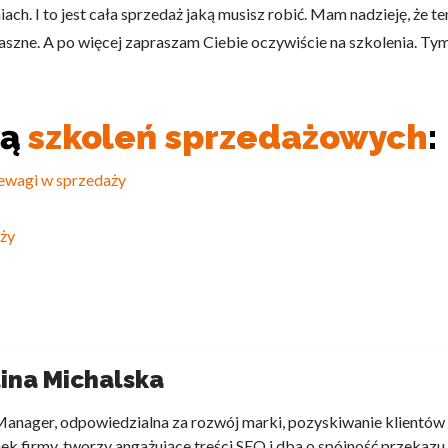
ch. I to jest cała sprzedaż jaką musisz robić. Mam nadzieję, że te
straszne. A po więcej zapraszam Ciebie oczywiście na szkolenia. T
tą
szkoleń sprzedażowych
:
zewagi w sprzedaży
aży
ina Michalska
anager, odpowiedzialna za rozwój marki, pozyskiwanie klientów i
ek firmy, tworzy angażujące treści SEO i dba o spójność przekazu