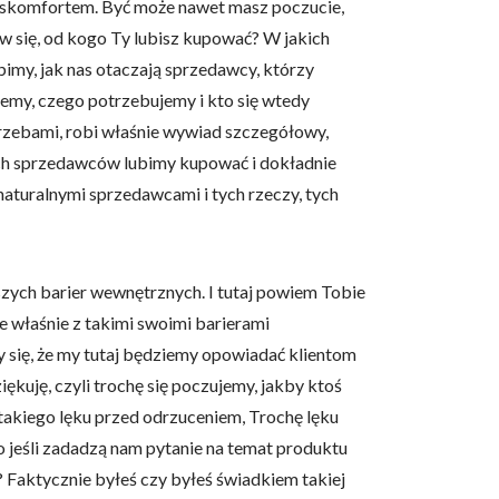
dyskomfortem. Być może nawet masz poczucie,
ów się, od kogo Ty lubisz kupować? W jakich
bimy, jak nas otaczają sprzedawcy, którzy
wiemy, czego potrzebujemy i kto się wtedy
otrzebami, robi właśnie wywiad szczegółowy,
akich sprzedawców lubimy kupować i dokładnie
 naturalnymi sprzedawcami i tych rzeczy, tych
aszych barier wewnętrznych. I tutaj powiem Tobie
e właśnie z takimi swoimi barierami
my się, że my tutaj będziemy opowiadać klientom
iękuję, czyli trochę się poczujemy, jakby ktoś
ę takiego lęku przed odrzuceniem, Trochę lęku
o jeśli zadadzą nam pytanie na temat produktu
e? Faktycznie byłeś czy byłeś świadkiem takiej