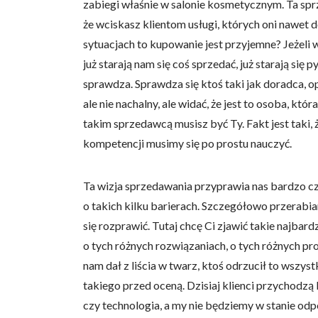
zabiegi właśnie w salonie kosmetycznym. Ta sp
że wciskasz klientom usługi, których oni nawet 
sytuacjach to kupowanie jest przyjemne? Jeżeli 
już starają nam się coś sprzedać, już starają si
sprawdza. Sprawdza się ktoś taki jak doradca, o
ale nie nachalny, ale widać, że jest to osoba, 
takim sprzedawcą musisz być Ty. Fakt jest taki,
kompetencji musimy się po prostu nauczyć.
Ta wizja sprzedawania przyprawia nas bardzo czę
o takich kilku barierach. Szczegółowo przerabia
się rozprawić. Tutaj chcę Ci zjawić takie najbar
o tych różnych rozwiązaniach, o tych różnych pro
nam dał z liścia w twarz, ktoś odrzucił to wszys
takiego przed oceną. Dzisiaj klienci przychodzą
czy technologia, a my nie będziemy w stanie odpo