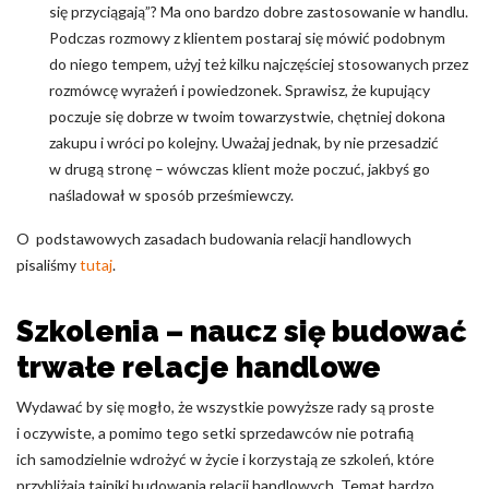
się przyciągają”? Ma ono bardzo dobre zastosowanie w handlu.
Podczas rozmowy z klientem postaraj się mówić podobnym
do niego tempem, użyj też kilku najczęściej stosowanych przez
rozmówcę wyrażeń i powiedzonek. Sprawisz, że kupujący
poczuje się dobrze w twoim towarzystwie, chętniej dokona
zakupu i wróci po kolejny. Uważaj jednak, by nie przesadzić
w drugą stronę – wówczas klient może poczuć, jakbyś go
naśladował w sposób prześmiewczy.
O podstawowych zasadach budowania relacji handlowych
pisaliśmy
tutaj
.
Szkolenia – naucz się budować
trwałe relacje handlowe
Wydawać by się mogło, że wszystkie powyższe rady są proste
i oczywiste, a pomimo tego setki sprzedawców nie potrafią
ich samodzielnie wdrożyć w życie i korzystają ze szkoleń, które
przybliżają tajniki budowania relacji handlowych. Temat bardzo