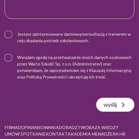
Jestem zainteresowany darmową konsultacją z trenerem w
celu zbadania potrzeb szkoleniowych.
Wyrażam zgodę na przetwarzanie moich danych osobowych
przez Warto Szkolić Sp. z o.o. (Administrator) oraz
potwierdzam, że zapoznałem/am się z
Klauzulą Informacyjną
oraz
Polityką Prywatności
i akceptuję ich treść.
wyślij
FIRMA
DOFINANSOWANIA
DORADZTWO
BAZA WIEDZY
UMÓW SPOTKANIE
KONTAKT
AKADEMIA MENADŻERA HR