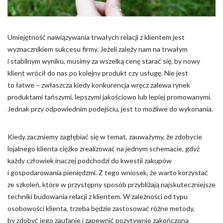
Pliki cookie dotyczące preferencji umożliwiają stronie
zapamiętanie informacji, które zmieniają wygląd lub
funkcjonowanie strony, np. preferowany język lub region, w
którym znajduje się użytkownik.
Umiejętność nawiązywania trwałych relacji z klientem jest
wyznacznikiem sukcesu firmy. Jeżeli zależy nam na trwałym
Statystyka
i stabilnym wyniku, musimy za wszelką cenę starać się, by nowy
klient wrócił do nas po kolejny produkt czy usługę. Nie jest
Statystyczne pliki cookie pomagają właścicielem stron
to łatwe – zwłaszcza kiedy konkurencja wręcz zalewa rynek
internetowych zrozumieć, w jaki sposób różni użytkownicy
zachowują się na stronie, gromadząc i zgłaszając anonimowe
produktami tańszymi, lepszymi jakościowo lub lepiej promowanymi.
informacje.
Jednak przy odpowiednim podejściu, jest to możliwe do wykonania.
Marketing
Kiedy zaczniemy zagłębiać się w temat, zauważymy, że zdobycie
lojalnego klienta ciężko zrealizować na jednym schemacie, gdyż
Marketingowe pliki cookie stosowane są w celu śledzenia
każdy człowiek inaczej podchodzi do kwestii zakupów
użytkowników na stronach internetowych. Celem jest
i gospodarowania pieniędzmi. Z tego wniosek, że warto korzystać
wyświetlanie reklam, które są istotne i interesujące dla
poszczególnych użytkowników i tym samym bardziej cenne dla
ze szkoleń, które w przystępny sposób przybliżają najskuteczniejsze
wydawców i reklamodawców strony trzeciej.
techniki budowania relacji z klientem. W zależności od typu
osobowości klienta, trzeba będzie zastosować różne metody,
Nieklasyfikowane
by zdobyć jego zaufanie i zapewnić pozytywnie zakończoną