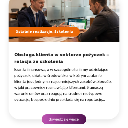
Ostatnie realizacje, Szkolenia
Obsługa klienta w sektorze pożyczek –
relacja ze szkolenia
Branża finansowa, a w szczególności firmy udzielające
pożyczek, działa w środowisku, w którym zaufanie
klienta jest jednym z najcenniejszych zasobów. Sposób,
w jaki pracownicy rozmawiają z klientami, tłumaczą
warunki umów oraz reagują na trudne i nietypowe
sytuacje, bezpośrednio przekłada się na reputację
instytucji i jej wyniki finansowe. Dlatego obsługa klienta
w sektorze pożyczek wymaga nie tylko solidnej wiedzy
produktowej, lecz także rozwiniętych kompetencji
dowiedz się więcej
komunikacyjnych, empatii…