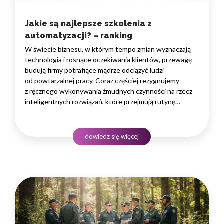
Jakie są najlepsze szkolenia z
automatyzacji? – ranking
W świecie biznesu, w którym tempo zmian wyznaczają
technologia i rosnące oczekiwania klientów, przewagę
budują firmy potrafiące mądrze odciążyć ludzi
od powtarzalnej pracy. Coraz częściej rezygnujemy
z ręcznego wykonywania żmudnych czynności na rzecz
inteligentnych rozwiązań, które przejmują rutynę
i uwalniają czas na zadania naprawdę wymagające
ludzkiego myślenia. Wybór właściwego programu
rozwojowego to decyzja strategiczna — wpływa
dowiedz się więcej
na wydajność zespołów,…