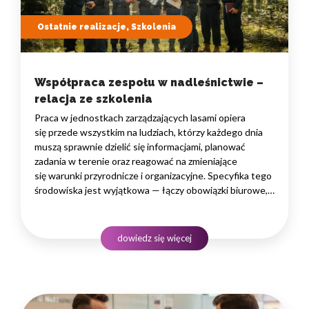
Ostatnie realizacje, Szkolenia
Współpraca zespołu w nadleśnictwie –
relacja ze szkolenia
Praca w jednostkach zarządzających lasami opiera
się przede wszystkim na ludziach, którzy każdego dnia
muszą sprawnie dzielić się informacjami, planować
zadania w terenie oraz reagować na zmieniające
się warunki przyrodnicze i organizacyjne. Specyfika tego
środowiska jest wyjątkowa — łączy obowiązki biurowe,
administracyjne i finansowe z pracą w lesie, często
rozproszoną na dużym obszarze i wymagającą szybkiego
podejmowania decyzji. W takim środowisku
dowiedz się więcej
to nie pojedyncze kompetencje, lecz dobrze…