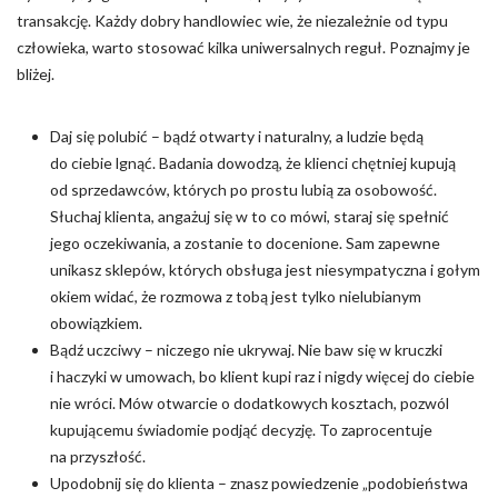
transakcję. Każdy dobry handlowiec wie, że niezależnie od typu
Nieklasyfikowane pliki cookie, to pliki, które są w procesie
człowieka, warto stosować kilka uniwersalnych reguł. Poznajmy je
klasyfikowania, wraz z dostawcami poszczególnych ciasteczek.
bliżej.
Odrzuć
Daj się polubić – bądź otwarty i naturalny, a ludzie będą
do ciebie lgnąć. Badania dowodzą, że klienci chętniej kupują
Zapisz moje preferencje
od sprzedawców, których po prostu lubią za osobowość.
Akceptuj wszystko
Słuchaj klienta, angażuj się w to co mówi, staraj się spełnić
jego oczekiwania, a zostanie to docenione. Sam zapewne
unikasz sklepów, których obsługa jest niesympatyczna i gołym
okiem widać, że rozmowa z tobą jest tylko nielubianym
obowiązkiem.
Bądź uczciwy – niczego nie ukrywaj. Nie baw się w kruczki
i haczyki w umowach, bo klient kupi raz i nigdy więcej do ciebie
nie wróci. Mów otwarcie o dodatkowych kosztach, pozwól
kupującemu świadomie podjąć decyzję. To zaprocentuje
na przyszłość.
Upodobnij się do klienta – znasz powiedzenie „podobieństwa