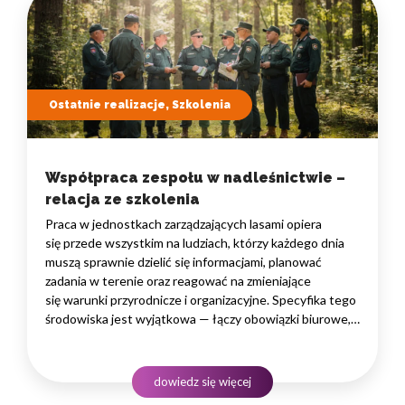
Ostatnie realizacje, Szkolenia
Współpraca zespołu w nadleśnictwie –
relacja ze szkolenia
Praca w jednostkach zarządzających lasami opiera
się przede wszystkim na ludziach, którzy każdego dnia
muszą sprawnie dzielić się informacjami, planować
zadania w terenie oraz reagować na zmieniające
się warunki przyrodnicze i organizacyjne. Specyfika tego
środowiska jest wyjątkowa — łączy obowiązki biurowe,
administracyjne i finansowe z pracą w lesie, często
rozproszoną na dużym obszarze i wymagającą szybkiego
podejmowania decyzji. W takim środowisku
dowiedz się więcej
to nie pojedyncze kompetencje, lecz dobrze…