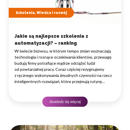
Szkolenia, Wiedza i rozwój
Jakie są najlepsze szkolenia z
automatyzacji? – ranking
W świecie biznesu, w którym tempo zmian wyznaczają
technologia i rosnące oczekiwania klientów, przewagę
budują firmy potrafiące mądrze odciążyć ludzi
od powtarzalnej pracy. Coraz częściej rezygnujemy
z ręcznego wykonywania żmudnych czynności na rzecz
inteligentnych rozwiązań, które przejmują rutynę
i uwalniają czas na zadania naprawdę wymagające
ludzkiego myślenia. Wybór właściwego programu
rozwojowego to decyzja strategiczna — wpływa
dowiedz się więcej
na wydajność zespołów,…