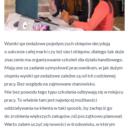
Pliki cookie dotyczące preferencji umożliwiają stronie
zapamiętanie informacji, które zmieniają wygląd lub
funkcjonowanie strony, np. preferowany język lub region, w
którym znajduje się użytkownik.
Statystyka
Wyniki sprzedażowe pojedynczych sklepów decydują
Statystyczne pliki cookie pomagają właścicielem stron
internetowych zrozumieć, w jaki sposób różni użytkownicy
o sukcesie całej marki czy też sieci sklepów, dlatego tak duże
zachowują się na stronie, gromadząc i zgłaszając anonimowe
znaczenie ma organizowanie szkoleń dla działu handlowego.
informacje.
Mają one za zadanie uzmysłowić pracownikom, w jak dużym
stopniu wyniki sprzedażowe zależne są od ich codziennej
Marketing
pracy. Bez względu na zajmowane stanowisko.
Marketingowe pliki cookie stosowane są w celu śledzenia
Nie bez powodu tego typu szkolenia odbywają się w miejscu
użytkowników na stronach internetowych. Celem jest
pracy. To właśnie tam jest najwięcej możliwości
wyświetlanie reklam, które są istotne i interesujące dla
poszczególnych użytkowników i tym samym bardziej cenne dla
oddziaływania na klienta w taki sposób, by zachęcić go
wydawców i reklamodawców strony trzeciej.
do zrobienia większych zakupów, niż początkowo planował.
Warto zatem uczyć się nowości w środowisku, w którym
Nieklasyfikowane