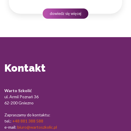
w sektorze pożyczek wymaga nie tylko solidnej wiedzy
produktowej, lecz także rozwiniętych kompetencji
dowiedz się więcej
komunikacyjnych, empatii…
Kontakt
Warto Szkolić
ul. Armii Poznań 36
62-200 Gniezno
Zapraszamy do kontaktu:
tel.:
+48 881 388 588
e-mail:
biuro@wartoszkolic.pl