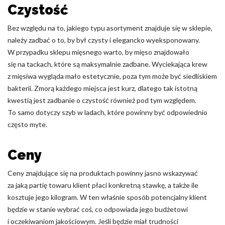
Czystość
Bez względu na to, jakiego typu asortyment znajduje się w sklepie,
należy zadbać o to, by był czysty i elegancko wyeksponowany.
W przypadku sklepu mięsnego warto, by mięso znajdowało
się na tackach, które są maksymalnie zadbane. Wyciekająca krew
z mięsiwa wygląda mało estetycznie, poza tym może być siedliskiem
bakterii. Zmorą każdego miejsca jest kurz, dlatego tak istotną
kwestią jest zadbanie o czystość również pod tym względem.
To samo dotyczy szyb w ladach, które powinny być odpowiednio
często myte.
Ceny
Ceny znajdujące się na produktach powinny jasno wskazywać
za jaką partię towaru klient płaci konkretną stawkę, a także ile
kosztuje jego kilogram. W ten właśnie sposób potencjalny klient
będzie w stanie wybrać coś, co odpowiada jego budżetowi
i oczekiwaniom jakościowym. Jeśli będzie miał trudności