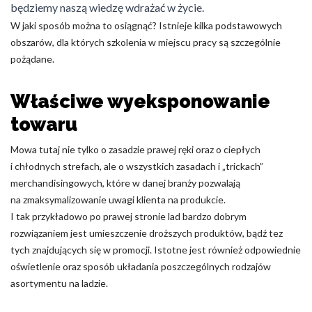
będziemy naszą wiedzę wdrażać w życie.
Nieklasyfikowane pliki cookie, to pliki, które są w procesie
W jaki sposób można to osiągnąć? Istnieje kilka podstawowych
klasyfikowania, wraz z dostawcami poszczególnych ciasteczek.
obszarów, dla których szkolenia w miejscu pracy są szczególnie
pożądane.
Odrzuć
Właściwe wyeksponowanie
Zapisz moje preferencje
towaru
Akceptuj wszystko
Mowa tutaj nie tylko o zasadzie prawej ręki oraz o ciepłych
i chłodnych strefach, ale o wszystkich zasadach i „trickach”
merchandisingowych, które w danej branży pozwalają
na zmaksymalizowanie uwagi klienta na produkcie.
I tak przykładowo po prawej stronie lad bardzo dobrym
rozwiązaniem jest umieszczenie droższych produktów, bądź tez
tych znajdujących się w promocji. Istotne jest również odpowiednie
oświetlenie oraz sposób układania poszczególnych rodzajów
asortymentu na ladzie.