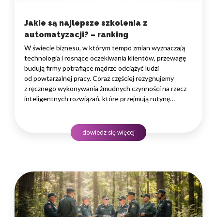
Jakie są najlepsze szkolenia z
automatyzacji? – ranking
W świecie biznesu, w którym tempo zmian wyznaczają
technologia i rosnące oczekiwania klientów, przewagę
budują firmy potrafiące mądrze odciążyć ludzi
od powtarzalnej pracy. Coraz częściej rezygnujemy
z ręcznego wykonywania żmudnych czynności na rzecz
inteligentnych rozwiązań, które przejmują rutynę
i uwalniają czas na zadania naprawdę wymagające
ludzkiego myślenia. Wybór właściwego programu
rozwojowego to decyzja strategiczna — wpływa
dowiedz się więcej
na wydajność zespołów,…