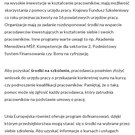
na wysokie inwestycje w kształcenie pracowników, mają możliwość
Nieklasyfikowane pliki cookie, to pliki, które są w procesie
skorzystania z pomocy urzędu pracy. Krajowy Fundusz Szkoleniowy
klasyfikowania, wraz z dostawcami poszczególnych ciasteczek.
co roku przeznacza kwoty na 16 powiatowych urzędów pracy.
Organizacje mają za zadanie rozdysponować środki na wsparcie
pracodawców inwestujących w kształcenie siebie i swoich
Odrzuć
pracowników. Inne programy warte uwagi to np. Akademia
Menedżera MŚP, Kompetencje dla sektorów 2, Podmiotowy
Zapisz moje preferencje
System Finansowania czy Bony na cyfryzację.
Akceptuj wszystko
Aby pozyskać
środki na szkolenie,
pracodawca powinien złożyć
wniosek do urzędu pracy o przekazanie konkretnej sumy na kursy,
czy podnoszenie kwalifikacji pracowników. Pamiętaj, że o taką
pomoc może się zgłosić każdy pracodawca, który zatrudnia
pracowników na podstawie umowy o pracę.
Unia Europejska również oferuje program dofinansowań, dzięki
którym przedsiębiorstwa mogą starać się o środki na wybrane przez
siebie szkolenia. Aby uzyskać informacje o kursach i usługach