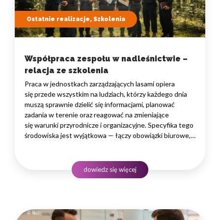
Ostatnie realizacje, Szkolenia
Współpraca zespołu w nadleśnictwie –
relacja ze szkolenia
Praca w jednostkach zarządzających lasami opiera
się przede wszystkim na ludziach, którzy każdego dnia
muszą sprawnie dzielić się informacjami, planować
zadania w terenie oraz reagować na zmieniające
się warunki przyrodnicze i organizacyjne. Specyfika tego
środowiska jest wyjątkowa — łączy obowiązki biurowe,
administracyjne i finansowe z pracą w lesie, często
rozproszoną na dużym obszarze i wymagającą szybkiego
podejmowania decyzji. W takim środowisku
dowiedz się więcej
to nie pojedyncze kompetencje, lecz dobrze…