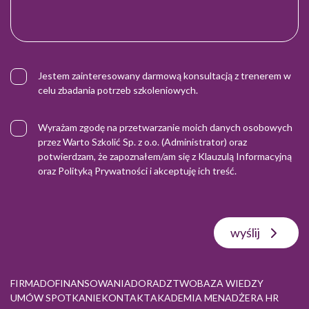
Jestem zainteresowany darmową konsultacją z trenerem w
celu zbadania potrzeb szkoleniowych.
Wyrażam zgodę na przetwarzanie moich danych osobowych
przez Warto Szkolić Sp. z o.o. (Administrator) oraz
potwierdzam, że zapoznałem/am się z
Klauzulą Informacyjną
oraz
Polityką Prywatności
i akceptuję ich treść.
wyślij
FIRMA
DOFINANSOWANIA
DORADZTWO
BAZA WIEDZY
UMÓW SPOTKANIE
KONTAKT
AKADEMIA MENADŻERA HR