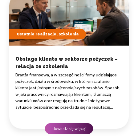
Ostatnie realizacje, Szkolenia
Obsługa klienta w sektorze pożyczek –
relacja ze szkolenia
Branża finansowa, a w szczególności firmy udzielające
pożyczek, działa w środowisku, w którym zaufanie
klienta jest jednym z najcenniejszych zasobów. Sposób,
w jaki pracownicy rozmawiają z klientami, tłumaczą
warunki umów oraz reagują na trudne i nietypowe
sytuacje, bezpośrednio przekłada się na reputację
instytucji i jej wyniki finansowe. Dlatego obsługa klienta
w sektorze pożyczek wymaga nie tylko solidnej wiedzy
produktowej, lecz także rozwiniętych kompetencji
dowiedz się więcej
komunikacyjnych, empatii…