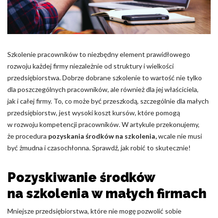
Pliki cookie dotyczące preferencji umożliwiają stronie
zapamiętanie informacji, które zmieniają wygląd lub
funkcjonowanie strony, np. preferowany język lub region, w
którym znajduje się użytkownik.
Szkolenie pracowników to niezbędny element prawidłowego
Statystyka
rozwoju każdej firmy niezależnie od struktury i wielkości
Statystyczne pliki cookie pomagają właścicielem stron
przedsiębiorstwa. Dobrze dobrane szkolenie to wartość nie tylko
internetowych zrozumieć, w jaki sposób różni użytkownicy
dla poszczególnych pracowników, ale również dla jej właściciela,
zachowują się na stronie, gromadząc i zgłaszając anonimowe
jak i całej firmy. To, co może być przeszkodą, szczególnie dla małych
informacje.
przedsiębiorstw, jest wysoki koszt kursów, które pomogą
w rozwoju kompetencji pracowników. W artykule przekonujemy,
Marketing
że procedura
pozyskania środków na szkolenia,
wcale nie musi
być żmudna i czasochłonna. Sprawdź, jak robić to skutecznie!
Marketingowe pliki cookie stosowane są w celu śledzenia
użytkowników na stronach internetowych. Celem jest
wyświetlanie reklam, które są istotne i interesujące dla
Pozyskiwanie środków
poszczególnych użytkowników i tym samym bardziej cenne dla
wydawców i reklamodawców strony trzeciej.
na szkolenia w małych firmach
Mniejsze przedsiębiorstwa, które nie mogę pozwolić sobie
Nieklasyfikowane