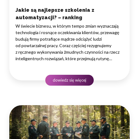
Jakie są najlepsze szkolenia z
automatyzacji? – ranking
W świecie biznesu, w którym tempo zmian wyznaczają
technologia i rosnące oczekiwania klientów, przewagę
budują firmy potrafiące mądrze odciążyć ludzi
od powtarzalnej pracy. Coraz częściej rezygnujemy
z ręcznego wykonywania żmudnych czynności na rzecz
inteligentnych rozwiązań, które przejmują rutynę
i uwalniają czas na zadania naprawdę wymagające
ludzkiego myślenia. Wybór właściwego programu
rozwojowego to decyzja strategiczna — wpływa
dowiedz się więcej
na wydajność zespołów,…