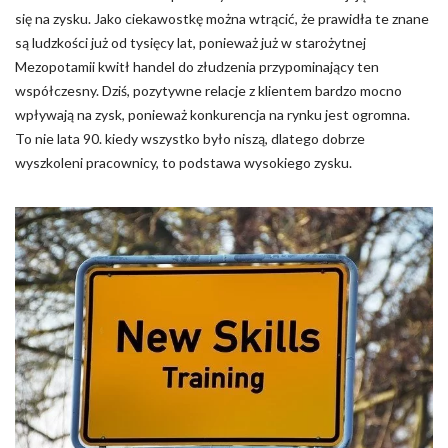
się na zysku. Jako ciekawostkę można wtrącić, że prawidła te znane
Nieklasyfikowane pliki cookie, to pliki, które są w procesie
są ludzkości już od tysięcy lat, ponieważ już w starożytnej
klasyfikowania, wraz z dostawcami poszczególnych ciasteczek.
Mezopotamii kwitł handel do złudzenia przypominający ten
współczesny. Dziś, pozytywne relacje z klientem bardzo mocno
Odrzuć
wpływają na zysk, ponieważ konkurencja na rynku jest ogromna.
To nie lata 90. kiedy wszystko było niszą, dlatego dobrze
Zapisz moje preferencje
wyszkoleni pracownicy, to podstawa wysokiego zysku.
Akceptuj wszystko