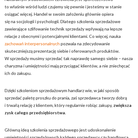
to właśnie wśród ludzi czujemy się pewnie i jesteśmy w stanie
osiągać więcej. Handel w swoim założeniu głównie opiera
się na socjologii i psychologii. Dlatego szkolenia sprzedażowe
zawierające szlifowanie technik sprzedaży wpływają na lepsze
relacje z obecnymi i potencjalnymi klientami. Co więcej, nauka
zachowań interpersonalnych
pozwala na zdecydowanie
skuteczniejszą prezentację siebie i oferowanych produktów.
W sprzedaży musimy sprzedać tak naprawdę samego siebie – nasza
charyzma i umiejętności mają przyciągać klientów, a nie zniechęcać
ich do zakupu.
Dzięki szkoleniom sprzedażowym handlarz wie, w jaki sposób
sprzedać paletę proszku do prania, zaś sprzedawca tworzy dobrą
i trwałą relację z klientem, który regularnie robiąc zakupy,
zwiększa
zysk całego przedsiębiorstwa
.
Główną ideą szkolenia sprzedażowego jest udoskonalenie
umiejętności sprzedażowych każdego sprzedawcy czy handlowca.