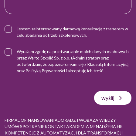
Jestem zainteresowany darmową konsultacją z trenerem w
celu zbadania potrzeb szkoleniowych.
Wyrażam zgodę na przetwarzanie moich danych osobowych
przez Warto Szkolić Sp. z o.o. (Administrator) oraz
potwierdzam, że zapoznałem/am się z
Klauzulą Informacyjną
oraz
Polityką Prywatności
i akceptuję ich treść.
wyślij
FIRMA
DOFINANSOWANIA
DORADZTWO
BAZA WIEDZY
UMÓW SPOTKANIE
KONTAKT
AKADEMIA MENADŻERA HR
KOMPETENCJE Z AUTOMATYZACJI DLA TRANSFORMACJI