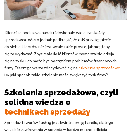
Pliki cookie dotyczące preferencji umożliwiają stronie
zapamiętanie informacji, które zmieniają wygląd lub
funkcjonowanie strony, np. preferowany język lub region, w
którym znajduje się użytkownik.
Klienci to podstawa handlu i doskonale wie o tym każdy
Statystyka
sprzedawca. Warto jednak podkreślić, że dziś przyciągnięcie
Statystyczne pliki cookie pomagają właścicielem stron
do siebie klientów nie jest wcale takie proste, jak mogłoby
internetowych zrozumieć, w jaki sposób różni użytkownicy
się to wydawać. Zbyt mała ilość klientów momentalnie odbija
zachowują się na stronie, gromadząc i zgłaszając anonimowe
się na zysku, co może być początkiem problemów finansowych
informacje.
firmy. Dlaczego warto zdecydować się na
szkolenia sprzedażowe
i w jaki sposób takie szkolenie może zwiększyć zysk firmy?
Marketing
Marketingowe pliki cookie stosowane są w celu śledzenia
Szkolenia sprzedażowe, czyli
użytkowników na stronach internetowych. Celem jest
solidna wiedza o
wyświetlanie reklam, które są istotne i interesujące dla
poszczególnych użytkowników i tym samym bardziej cenne dla
technikach sprzedaży
wydawców i reklamodawców strony trzeciej.
Sprzedaż towarów i usług jest kwintesencją handlu, dlatego
Nieklasyfikowane
wszelkie zawirowania w sprzedaży bardzo mocno odbijają