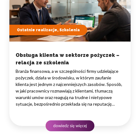
Ostatnie realizacje, Szkolenia
Obsługa klienta w sektorze pożyczek –
relacja ze szkolenia
Branża finansowa, a w szczególności firmy udzielające
pożyczek, działa w środowisku, w którym zaufanie
klienta jest jednym z najcenniejszych zasobów. Sposób,
w jaki pracownicy rozmawiają z klientami, tłumaczą
warunki umów oraz reagują na trudne i nietypowe
sytuacje, bezpośrednio przekłada się na reputację
instytucji i jej wyniki finansowe. Dlatego obsługa klienta
w sektorze pożyczek wymaga nie tylko solidnej wiedzy
produktowej, lecz także rozwiniętych kompetencji
dowiedz się więcej
komunikacyjnych, empatii…