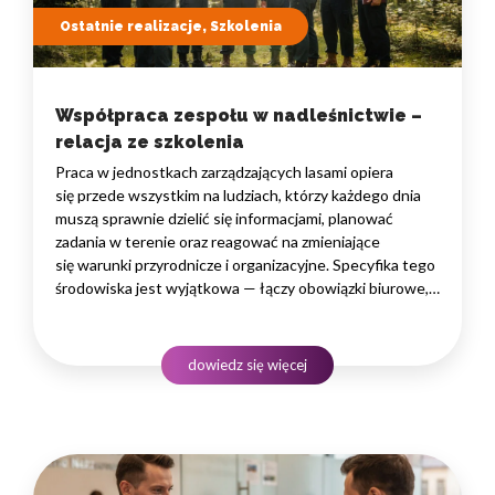
Ostatnie realizacje, Szkolenia
Współpraca zespołu w nadleśnictwie –
relacja ze szkolenia
Praca w jednostkach zarządzających lasami opiera
się przede wszystkim na ludziach, którzy każdego dnia
muszą sprawnie dzielić się informacjami, planować
zadania w terenie oraz reagować na zmieniające
się warunki przyrodnicze i organizacyjne. Specyfika tego
środowiska jest wyjątkowa — łączy obowiązki biurowe,
administracyjne i finansowe z pracą w lesie, często
rozproszoną na dużym obszarze i wymagającą szybkiego
podejmowania decyzji. W takim środowisku
dowiedz się więcej
to nie pojedyncze kompetencje, lecz dobrze…