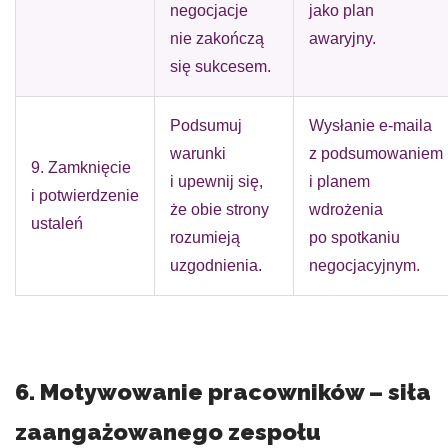
negocjacje
jako plan
nie zakończą
awaryjny.
się sukcesem.
Podsumuj
Wysłanie e-maila
warunki
z podsumowaniem
9. Zamknięcie
i upewnij się,
i planem
i potwierdzenie
że obie strony
wdrożenia
ustaleń
rozumieją
po spotkaniu
uzgodnienia.
negocjacyjnym.
6. Motywowanie pracowników – siła
zaangażowanego zespołu