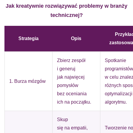
Jak kreatywnie rozwiązywać problemy w branży
technicznej?
Przykła
Strategia
Opis
zastosowa
Zbierz zespół
Spotkanie
i generuj
programistó
jak najwięcej
w celu znale
1. Burza mózgów
pomysłów
różnych spo
bez oceniania
optymalizacji
ich na początku.
algorytmu.
Skup
się na empatii,
Tworzenie n