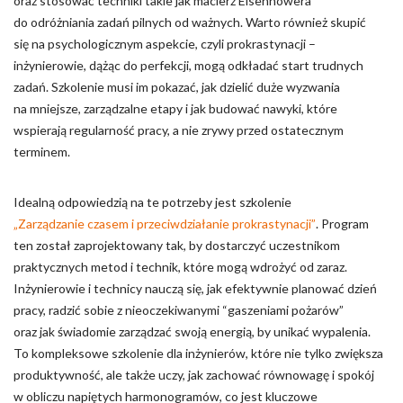
oraz stosować techniki takie jak macierz Eisenhowera
do odróżniania zadań pilnych od ważnych. Warto również skupić
się na psychologicznym aspekcie, czyli prokrastynacji –
inżynierowie, dążąc do perfekcji, mogą odkładać start trudnych
zadań. Szkolenie musi im pokazać, jak dzielić duże wyzwania
na mniejsze, zarządzalne etapy i jak budować nawyki, które
wspierają regularność pracy, a nie zrywy przed ostatecznym
terminem.
Idealną odpowiedzią na te potrzeby jest szkolenie
„Zarządzanie czasem i przeciwdziałanie prokrastynacji”
. Program
ten został zaprojektowany tak, by dostarczyć uczestnikom
praktycznych metod i technik, które mogą wdrożyć od zaraz.
Inżynierowie i technicy nauczą się, jak efektywnie planować dzień
pracy, radzić sobie z nieoczekiwanymi “gaszeniami pożarów”
oraz jak świadomie zarządzać swoją energią, by unikać wypalenia.
To kompleksowe szkolenie dla inżynierów, które nie tylko zwiększa
produktywność, ale także uczy, jak zachować równowagę i spokój
w obliczu napiętych harmonogramów, co jest kluczowe