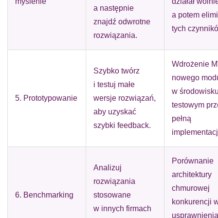
myślenie
działał wolni
a następnie
a potem elim
znajdź odwrotne
tych czynnik
rozwiązania.
Wdrożenie 
Szybko twórz
nowego mod
i testuj małe
w środowisk
5. Prototypowanie
wersje rozwiązań,
testowym pr
aby uzyskać
pełną
szybki feedback.
implementacj
Porównanie
Analizuj
architektury
rozwiązania
chmurowej
6. Benchmarking
stosowane
konkurencji 
w innych firmach
usprawnieni