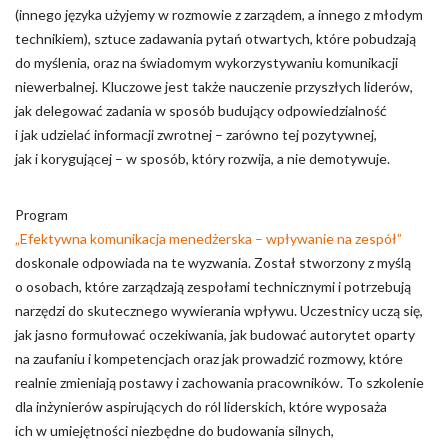
(innego języka użyjemy w rozmowie z zarządem, a innego z młodym
technikiem), sztuce zadawania pytań otwartych, które pobudzają
do myślenia, oraz na świadomym wykorzystywaniu komunikacji
niewerbalnej. Kluczowe jest także nauczenie przyszłych liderów,
jak delegować zadania w sposób budujący odpowiedzialność
i jak udzielać informacji zwrotnej – zarówno tej pozytywnej,
jak i korygującej – w sposób, który rozwija, a nie demotywuje.
Program
„Efektywna komunikacja menedżerska – wpływanie na zespół”
doskonale odpowiada na te wyzwania. Został stworzony z myślą
o osobach, które zarządzają zespołami technicznymi i potrzebują
narzędzi do skutecznego wywierania wpływu. Uczestnicy uczą się,
jak jasno formułować oczekiwania, jak budować autorytet oparty
na zaufaniu i kompetencjach oraz jak prowadzić rozmowy, które
realnie zmieniają postawy i zachowania pracowników. To szkolenie
dla inżynierów aspirujących do ról liderskich, które wyposaża
ich w umiejętności niezbędne do budowania silnych,