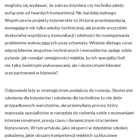
mogłoby się wydawać, że sukces inżyniera czy technika zależy
Odrzuć
wyłącznie od twardych kompetencji. Nic bardziej mylnego.
Współczesne projekty inżynierskie to złożone przedsięwzięcia,
Zapisz moje preferencje
wymagające nie tylko wiedzy technicznej, ale przede wszystkim
doskonałej współpracy, komunikacji i zdolności do rozwiązywania
Akceptuj wszystko
problemów wykraczających poza schematy. Właśnie dlatego coraz
więcej liderów zespołów technicznych i menedżerów zadaje sobie
pytanie: jak rozwijać umiejętności miękkie, by ich specjaliści byli
nie tylko świetnymi wykonawcami, ale i skutecznymi liderami
oraz partnerami w biznesie?
Odpowiedź leży w strategicznym podejściu do rozwoju. Skuteczne
szkolenia dla inżynierów i szkolenia dla techników to nie zbiór
przypadkowych warsztatów, ale przemyślany proces, który
wyposaża specjalistów w narzędzia do radzenia sobie z wyzwaniami
interpersonalnymi, presją czasu i dynamicznym otoczeniem
biznesowym. W tym artykule, jako eksperci w dziedzinie szkoleń,
pokażemy, jakie obszary kompetencji miękkich są kluczowe