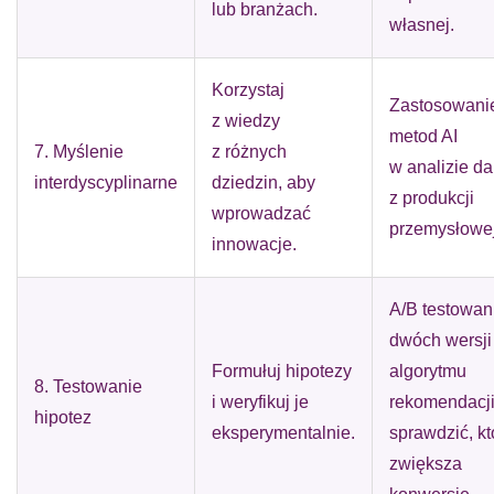
lub branżach.
własnej.
Korzystaj
Zastosowani
z wiedzy
metod AI
7. Myślenie
z różnych
w analizie d
interdyscyplinarne
dziedzin, aby
z produkcji
wprowadzać
przemysłowej
innowacje.
A/B testowan
dwóch wersji
Formułuj hipotezy
algorytmu
8. Testowanie
i weryfikuj je
rekomendacji
hipotez
eksperymentalnie.
sprawdzić, kt
zwiększa