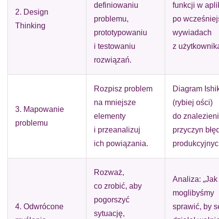
definiowaniu
funkcji w apli
2. Design
problemu,
po wcześniej
Thinking
prototypowaniu
wywiadach
i testowaniu
z użytkownik
rozwiązań.
Rozpisz problem
Diagram Ish
na mniejsze
(rybiej ości)
3. Mapowanie
elementy
do znalezien
problemu
i przeanalizuj
przyczyn bł
ich powiązania.
produkcyjnyc
Rozważ,
Analiza: „Jak
co zrobić, aby
moglibyśmy
pogorszyć
4. Odwrócone
sprawić, by s
sytuację,