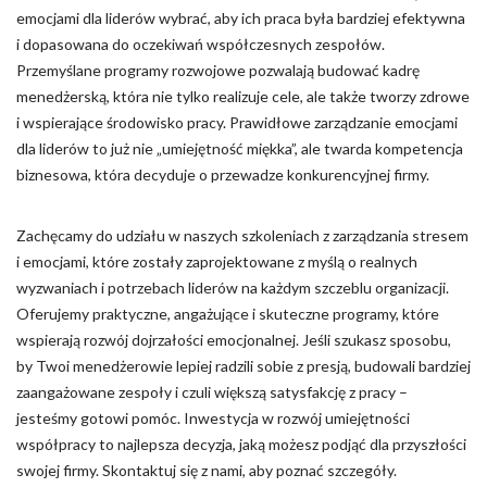
emocjami dla liderów wybrać, aby ich praca była bardziej efektywna
i dopasowana do oczekiwań współczesnych zespołów.
Przemyślane programy rozwojowe pozwalają budować kadrę
menedżerską, która nie tylko realizuje cele, ale także tworzy zdrowe
i wspierające środowisko pracy. Prawidłowe zarządzanie emocjami
dla liderów to już nie „umiejętność miękka”, ale twarda kompetencja
biznesowa, która decyduje o przewadze konkurencyjnej firmy.
Zachęcamy do udziału w naszych szkoleniach z zarządzania stresem
i emocjami, które zostały zaprojektowane z myślą o realnych
wyzwaniach i potrzebach liderów na każdym szczeblu organizacji.
Oferujemy praktyczne, angażujące i skuteczne programy, które
wspierają rozwój dojrzałości emocjonalnej. Jeśli szukasz sposobu,
by Twoi menedżerowie lepiej radzili sobie z presją, budowali bardziej
zaangażowane zespoły i czuli większą satysfakcję z pracy –
jesteśmy gotowi pomóc. Inwestycja w rozwój umiejętności
współpracy to najlepsza decyzja, jaką możesz podjąć dla przyszłości
swojej firmy. Skontaktuj się z nami, aby poznać szczegóły.