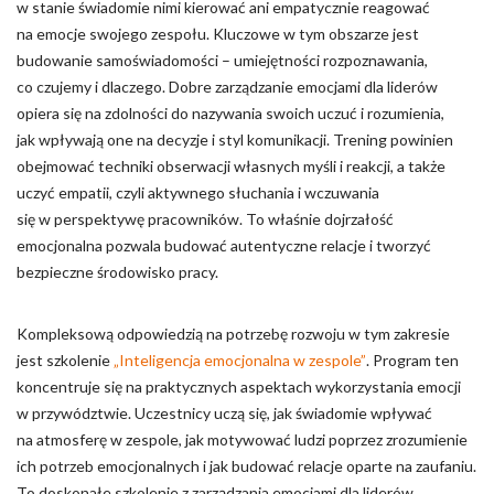
w stanie świadomie nimi kierować ani empatycznie reagować
na emocje swojego zespołu. Kluczowe w tym obszarze jest
budowanie samoświadomości – umiejętności rozpoznawania,
co czujemy i dlaczego. Dobre zarządzanie emocjami dla liderów
opiera się na zdolności do nazywania swoich uczuć i rozumienia,
jak wpływają one na decyzje i styl komunikacji. Trening powinien
obejmować techniki obserwacji własnych myśli i reakcji, a także
uczyć empatii, czyli aktywnego słuchania i wczuwania
się w perspektywę pracowników. To właśnie dojrzałość
emocjonalna pozwala budować autentyczne relacje i tworzyć
bezpieczne środowisko pracy.
Kompleksową odpowiedzią na potrzebę rozwoju w tym zakresie
jest szkolenie
„Inteligencja emocjonalna w zespole”
. Program ten
koncentruje się na praktycznych aspektach wykorzystania emocji
w przywództwie. Uczestnicy uczą się, jak świadomie wpływać
na atmosferę w zespole, jak motywować ludzi poprzez zrozumienie
ich potrzeb emocjonalnych i jak budować relacje oparte na zaufaniu.
To doskonałe szkolenie z zarządzania emocjami dla liderów,