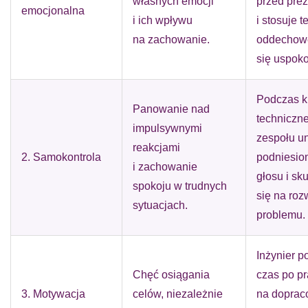
własnych emocji
przed prez
emocjonalna
i ich wpływu
i stosuje t
na zachowanie.
oddechow
się uspoko
Podczas k
Panowanie nad
techniczne
impulsywnymi
zespołu u
reakcjami
2. Samokontrola
podniesio
i zachowanie
głosu i sk
spokoju w trudnych
się na roz
sytuacjach.
problemu.
Inżynier 
Chęć osiągania
czas po p
3. Motywacja
celów, niezależnie
na doprac