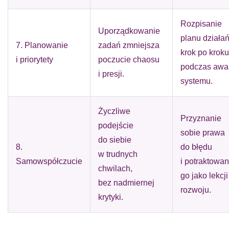
Rozpisanie
Uporządkowanie
planu działa
7. Planowanie
zadań zmniejsza
krok po kroku
i priorytety
poczucie chaosu
podczas awar
i presji.
systemu.
Życzliwe
Przyznanie
podejście
sobie prawa
do siebie
8.
do błędu
w trudnych
Samowspółczucie
i potraktowan
chwilach,
go jako lekcji
bez nadmiernej
rozwoju.
krytyki.