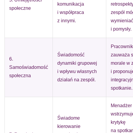
komunikacja
retrospekt
społeczne
i współpraca
zespół mó
z innymi.
wymieniać
i pomysły.
Pracownik
Świadomość
zauważa 
6.
dynamiki grupowej
morale w 
Samoświadomość
i wpływu własnych
i proponuj
społeczna
działań na zespół.
integracyj
spotkanie.
Menadżer
wstrzymuj
Świadome
krytykę
kierowanie
na spotkan