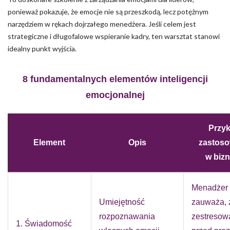
ponieważ pokazuje, że emocje nie są przeszkodą, lecz potężnym
narzędziem w rękach dojrzałego menedżera. Jeśli celem jest
strategiczne i długofalowe wspieranie kadry, ten warsztat stanowi
idealny punkt wyjścia.
8 fundamentalnych elementów inteligencji
emocjonalnej
Przyk
Element
Opis
zastoso
w bizn
Menadżer
Umiejętność
zauważa, ż
rozpoznawania
zestresow
1. Świadomość