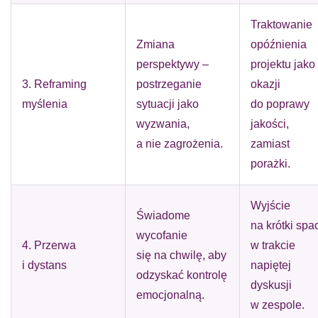
Traktowanie
Zmiana
opóźnienia
perspektywy –
projektu jako
3. Reframing
postrzeganie
okazji
myślenia
sytuacji jako
do poprawy
wyzwania,
jakości,
a nie zagrożenia.
zamiast
porażki.
Wyjście
Świadome
na krótki spa
wycofanie
4. Przerwa
w trakcie
się na chwilę, aby
i dystans
napiętej
odzyskać kontrolę
dyskusji
emocjonalną.
w zespole.