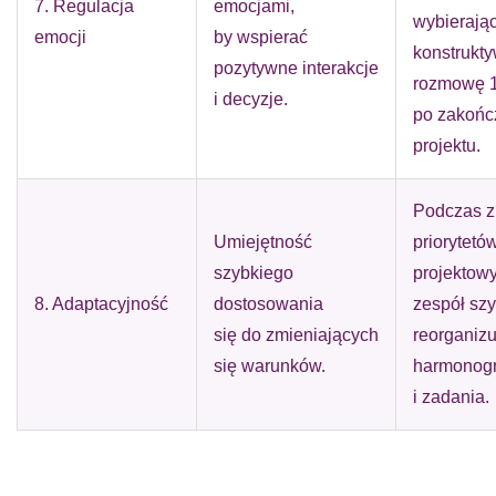
7. Regulacja
emocjami,
wybierają
emocji
by wspierać
konstrukt
pozytywne interakcje
rozmowę 1
i decyzje.
po zakońc
projektu.
Podczas 
Umiejętność
priorytetó
szybkiego
projektow
8. Adaptacyjność
dostosowania
zespół sz
się do zmieniających
reorganizu
się warunków.
harmonog
i zadania.