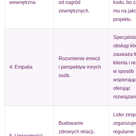
wewnętrzna
od nagród
kodu, bo z
zewnętrznych.
mu na jak
projektu.
Specjalist
obsługi kl
zauważa fr
Rozumienie emocji
klienta i r
4. Empatia
i perspektyw innych
w sposób
osób.
wspierając
oferując
rozwiązani
Lider zesp
Budowanie
organizuje
zdrowych relacji,
regularne
5. Umiejętności