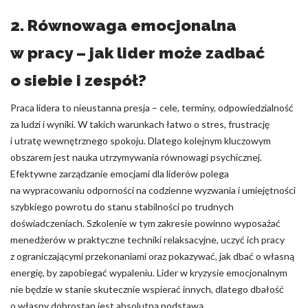
2. Równowaga emocjonalna
w pracy – jak lider może zadbać
o siebie i zespół?
Praca lidera to nieustanna presja – cele, terminy, odpowiedzialność
za ludzi i wyniki. W takich warunkach łatwo o stres, frustrację
i utratę wewnętrznego spokoju. Dlatego kolejnym kluczowym
obszarem jest nauka utrzymywania równowagi psychicznej.
Efektywne zarządzanie emocjami dla liderów polega
na wypracowaniu odporności na codzienne wyzwania i umiejętności
szybkiego powrotu do stanu stabilności po trudnych
doświadczeniach. Szkolenie w tym zakresie powinno wyposażać
menedżerów w praktyczne techniki relaksacyjne, uczyć ich pracy
z ograniczającymi przekonaniami oraz pokazywać, jak dbać o własną
energię, by zapobiegać wypaleniu. Lider w kryzysie emocjonalnym
nie będzie w stanie skutecznie wspierać innych, dlatego dbałość
o własny dobrostan jest absolutną podstawą.