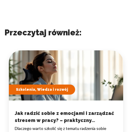
Przeczytaj również:
Szkolenia, Wiedza i rozwój
Jak radzić sobie z emocjami i zarządzać
stresem w pracy? – praktyczny
przewodnik
Dlaczego warto szkolić się z tematu radzenia sobie