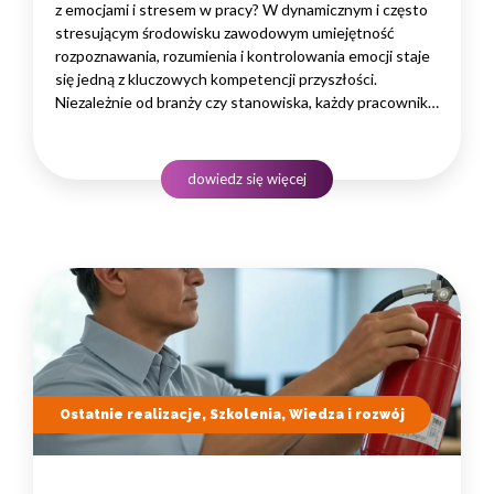
z emocjami i stresem w pracy? W dynamicznym i często
stresującym środowisku zawodowym umiejętność
rozpoznawania, rozumienia i kontrolowania emocji staje
się jedną z kluczowych kompetencji przyszłości.
Niezależnie od branży czy stanowiska, każdy pracownik
codziennie doświadcza emocji, które wpływają na jego
decyzje, komunikację oraz relacje z innymi. Dlatego coraz
częściej menedżerowie i pracownicy zadają sobie
dowiedz się więcej
pytania: jak radzić sobie…
Ostatnie realizacje, Szkolenia, Wiedza i rozwój