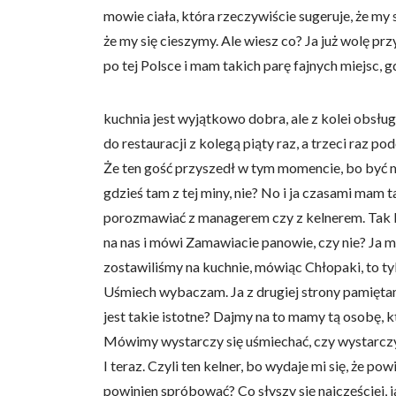
mowie ciała, która rzeczywiście sugeruje, że my 
że my się cieszymy. Ale wiesz co? Ja już wolę p
po tej Polsce i mam takich parę fajnych miejsc, g
kuchnia jest wyjątkowo dobra, ale z kolei obsłu
do restauracji z kolegą piąty raz, a trzeci raz p
Że ten gość przyszedł w tym momencie, bo być mo
gdzieś tam z tej miny, nie? No i ja czasami mam
porozmawiać z managerem czy z kelnerem. Tak bio
na nas i mówi Zamawiacie panowie, czy nie? Ja m
zostawiliśmy na kuchnie, mówiąc Chłopaki, to tyl
Uśmiech wybaczam. Ja z drugiej strony pamiętam
jest takie istotne? Dajmy na to mamy tą osobę, 
Mówimy wystarczy się uśmiechać, czy wystarczy, 
I teraz. Czyli ten kelner, bo wydaje mi się, że 
powinien spróbować? Co słyszy się najczęściej, 