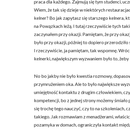
praca dla każdego. Zajmują się tym studenci, ucz
Wiem, że tak się dzieje w niektórych restauracja
kelner? Bo jak zapytasz się starszego kelnera, k
na Powązkach leżą. I tutaj rzeczywiście tych tak
zaczynałem przy okazji. Pamiętam, że przy okazj
było przy okazji, później to dopiero przerodziło
I rzeczywiście, ja pamiętam, tak wspomnę. Wró
kelnerki, największym wyzwaniem było to, żeby 
No bo jakby nie było kwestia rozmowy, dopasowan
przymrużeniem oka. Ale to było największe wyzwa
umiejętność kontaktu z drugim człowiekiem, czyl
kompetencji, bo z jednej strony możemy śmiało po
się trochę tego nauczyć, czy to na szkoleniach, 
takiego. Jak rozmawiam z menadżerami, właścicie
pozamyka w domach, ograniczyła kontakt międzylu