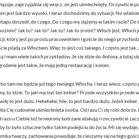
iązuje, zaprzyjaźnia się wręcz, on jest uśmiechnięty. Oczywiście po
om jest bardzo wysoki. I teraz dochodzimy do sytuacji. No właśnie,
omagają właścicielem stron internetowych zrozumieć, w jaki sposób różni
etapu doszedł, do czego, Do czego my dążymy w takim razie? Do t
szając anonimowe informacje.
n poziom? Jak to? Jak to? Jak to? Jak to zrobić? Włoch jest. Włoch j
ji, który jest po prostu pracownikiem i goście do niego przychodz
e pójdą za Włochem. Więc to jest coś takiego. I często jest tak, że 
tosowane są w celu śledzenia użytkowników na stronach internetowych.
są i mam wiele takich przykładów, że się idzie do Antona, a tutaj si
interesujące dla poszczególnych użytkowników i tym samym bardziej cenn
grożenie jest takie, że mają jedną restaurację i koniec.
iej.
, bo tam nie będzie już tego twojego Włocha. I teraz wiesz, często
emy, to idzie. To jaki ma być ten kelner? Przede wszystkim przede 
e, to pliki, które są w procesie klasyfikowania, wraz z dostawcami poszcz
wdę to jest dużo. Hehehehe, Nie, to jest bardzo dużo. Jeżeli kelner
ita Cię cudownie uśmiechnięta osoba. Od razu Ci się robi dobrze. 
Zapisz moje preferencje
Akc
d razu u Ciebie też te neurony lustrzane atakują i rzeczywiście zac
by to było sztuczne tylko takim podejściu do życia. Mi się wydaje,
 mimika twarzy, zachowania powoduje, że cieszymy się na tego gościa.