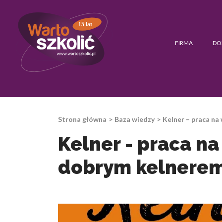
15 lat
FIRMA
DO
Strona główna
Baza wiedzy
Kelner – praca n
Kelner - praca n
dobrym kelnere