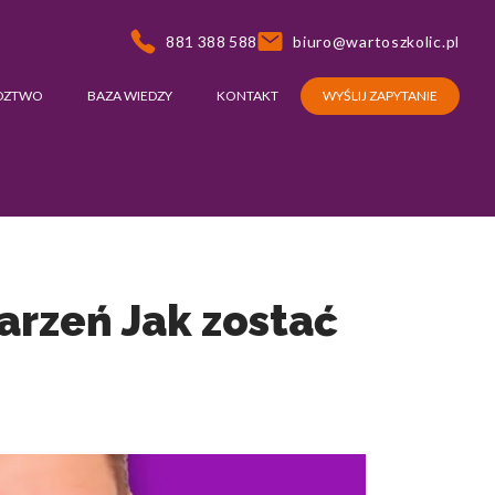
881 388 588
biuro@wartoszkolic.pl
DZTWO
BAZA WIEDZY
KONTAKT
WYŚLIJ ZAPYTANIE
arzeń Jak zostać