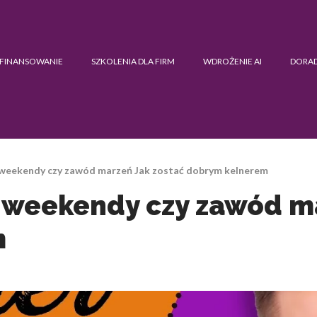
FINANSOWANIE
SZKOLENIA DLA FIRM
WDROŻENIE AI
DORA
a weekendy czy zawód marzeń Jak zostać dobrym kelnerem
a weekendy czy zawód m
m