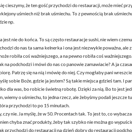
się cieszymy, że ten gość przychodzi do restauracji, może mieć przy
rzyklejony uśmiech niż brak uśmiechu. To z pewnością brak uśmiec
dzie np.
ga jest nie do końca. To są często restauracje sushi, nie wiem cz
odchodzi do nas ta sama kelnerka i ona jest niezwykle poważna, ale z
że robiła coś ważniejszego, a na pewno robiła coś ważniejszego. 
 tak na podchodzi i mówi do nas co panowie zamawiacie? A ja czasa
rę. Patrzę się na nią i mówię do niej. Czy mogłaby pani wreszci
yślę sobie Boże, gdzie ja jestem? Są takie miejsca gdzieś tam. I 
ko dla was, bo robicie świetną robotę. Dzięki za nią. Bo to jest 
, wiemy o uśmiechu, to jedna rzecz, ale żebyśmy podali jeszcze t
która przychodzi to po 15 minutach.
czy nie. Ja myślę, że w 50. Procentach tak. To jest to, co wybacz
powinien chyba znać produkty, żeby tak szybko nie można go wypuści
jak przychodzi do restauracji na dzień dobry do restauracji podch