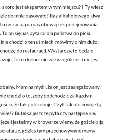
a, skoro jest ekspertem w tym miejscu? I Ty wiesz
ędzie do mnie pasowało? Raz alkoholowego, dwa
 tylko zrzucają na nas obowiązek podejmowania
o on się nas pyta co dla państwa do picia.
lnie chodzi o ten uśmiech, mówimy o nim dużo,
ychodzę do restauracji. Wystarczy, to będzie
uje, że ten kelner nie wie w ogóle nic i nie jest
globalny. Mam na myśli, że on jest zaangażowany
o nie chodzi o to, żeby podchodzić za każdym
ościa, że tak potrzebuje. Czyli tak obserwuje tą
wiłeś? Butelka jeszcze pyta czy następne nie.
o jeżeli jesteśmy w browarze wiemy, że goście piją
temperaturze, gdzieś tam przechowywane mamy
e w ogóle nie bolała hehe to jest jakiś