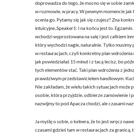
doprowadza do tego, że mocno się w sobie zamkn
w rozmowie, w pracy. W pewnym momencie jak tut
ocenia go. Pytamy się jak się czujesz? Zna konk
intuicyjne..Speaker1: I na końcu jest to. Egzami
wchodzi wyprostowana na salę i jest całkiem inny
Wykorzystujemy pliki cookie 
który wychodzi nagle, naturalnie. Tylko musimy
naszej witrynie. Informacje
analitycznym. Partnerzy mog
w restauracjach, czyli konkretny plan wdrożenia 
z ich usług.
jak powiedziałaś 15 minut i z tacą lecisz, bo późni
tych elementów stać. Taki plan wdrożenia z jedną
Niezbędne
prawdziwym przedstawicielem handlowym. Kucha
Niezbędne pliki cookie mają 
Nie zakładam, że wielu takich sytuacjach może po
sposób bez nich. Te pliki co
osobie, która przyjdzie, odbierze zamówienie i pr
nazwijmy to pod Apacza chodzi, ale czasami naz
Preferencje
Pliki cookie dotyczące prefe
Ja myślę o sobie, o kelnera, że to jest wręcz nawe
np. preferowany język lub re
czasami gdzieś tam w restauracjach za granicą, t