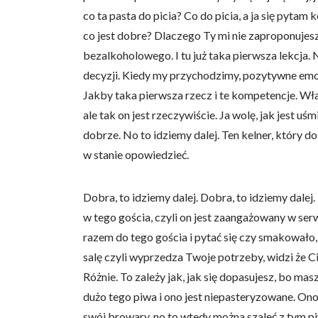
co ta pasta do picia? Co do picia, a ja się pyta
co jest dobre? Dlaczego Ty mi nie zaproponujes
bezalkoholowego. I tu już taka pierwsza lekcja.
decyzji. Kiedy my przychodzimy, pozytywne emoc
Jakby taka pierwsza rzecz i te kompetencje. Wła
ale tak on jest rzeczywiście. Ja wolę, jak jest 
dobrze. No to idziemy dalej. Ten kelner, który do 
w stanie opowiedzieć.
Dobra, to idziemy dalej. Dobra, to idziemy dalej
w tego gościa, czyli on jest zaangażowany w serw
razem do tego gościa i pytać się czy smakowało, 
salę czyli wyprzedza Twoje potrzeby, widzi że Ci
Różnie. To zależy jak, jak się dopasujesz, bo mas
dużo tego piwa i ono jest niepasteryzowane. On
swój browary, no to wtedy można szaleć z tym pi