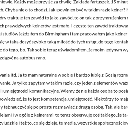
niowie. Każdy może przyjść za chwilę. Zakłada fartuszek, 15 minut 
ch. Chyba nie o to chodzi. Jaki powinien być w takim razie kelner?
tóry traktuje ten zawód to jako zawód, to on tak z przymrużeniem 
ich prawdziwych kelnerów jest mało. I często ten zawód traktowany 
i studiów jeździłem do Birmingham i tam pracowałem jako kelner p
 się w taką dosyć szybko taką miłość do tych usług, do tego kontak
cę do tego, bo. Tak sobie teraz uświadomiłem, że moim jedynym
zdążyć na autobus rano.
ia itd. Ja to mam naturalne w sobie i bardzo lubię z Gosią rozma
nie. Ja tylko zapytam w takim razie, czy jeden z elementów ważny
i umiejętności komunikacyjne. Wiemy, że nie każda osoba to posia
wiedzieć, że to jest kompetencja, umiejętność. Niektórzy to mają 
czy też nauczyć się po prostu rozmawiać z drugą osobą. Tak, ale b
lami i w ogóle z kelnerami, to teraz obserwuję coś takiego, że ta
dzkie i też to, co się dzieje, te media, wszystkie społecznościow