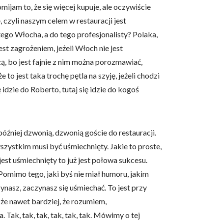
mijam to, że się więcej kupuje, ale oczywiście
 czyli naszym celem w restauracji jest
 użytkownicy zachowują się
ego Włocha, a do tego profesjonalisty? Polaka,
est zagrożeniem, jeżeli Włoch nie jest
ą, bo jest fajnie z nim można porozmawiać,
to jest taka trochę pętla na szyję, jeżeli chodzi
 Celem jest wyświetlanie
ę idzie do Roberto, tutaj się idzie do kogoś
e dla wydawców i
 później dzwonią, dzwonią goście do restauracji.
wszystkim musi być uśmiechnięty. Jakie to proste,
ególnych ciasteczek.
 jest uśmiechnięty to już jest połowa sukcesu.
Pomimo tego, jaki byś nie miał humoru, jakim
eptuj wszystko
zynasz, zaczynasz się uśmiechać. To jest przy
 że nawet bardziej, że rozumiem,
 Tak, tak, tak, tak, tak, tak. Mówimy o tej