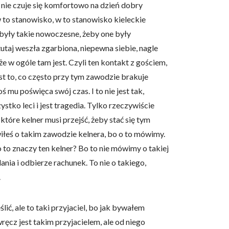
 nie czuje się komfortowo na dzień dobry
to stanowisko, w to stanowisko kieleckie
 były takie nowoczesne, żeby one były
utaj weszła zgarbiona, niepewna siebie, nagle
e w ogóle tam jest. Czyli ten kontakt z gościem,
owe i analizować ruch w
t to, co często przy tym zawodzie brakuje
nościowym, reklamowym i
skanymi podczas korzystania
mu poświęca swój czas. I to nie jest tak,
zystko leci i jest tragedia. Tylko rzeczywiście
które kelner musi przejść, żeby stać się tym
eś o takim zawodzie kelnera, bo o to mówimy.
e działać w zamierzony
o to znaczy ten kelner? Bo to nie mówimy o takiej
.
ania i odbierze rachunek. To nie o takiego,
.
d lub funkcjonowanie strony,
lić, ale to taki przyjaciel, bo jak bywałem
ręcz jest takim przyjacielem, ale od niego