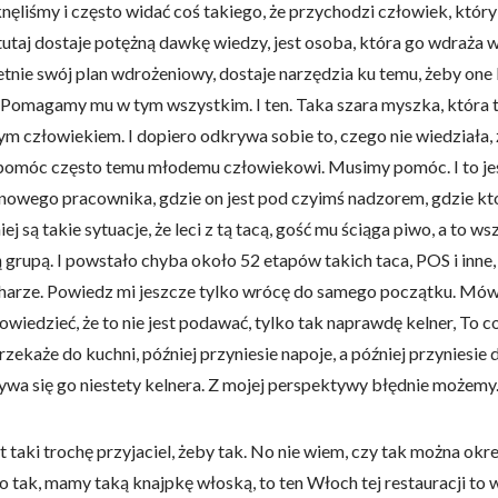
ęliśmy i często widać coś takiego, że przychodzi człowiek, który
aj dostaje potężną dawkę wiedzy, jest osoba, która go wdraża w 
retnie swój plan wdrożeniowy, dostaje narzędzia ku temu, żeby one
n. Pomagamy mu w tym wszystkim. I ten. Taka szara myszka, która t
m człowiekiem. I dopiero odkrywa sobie to, czego nie wiedziała, ż
do spersonalizowania treści i reklam, aby oferować funkcje społeczności
 pomóc często temu młodemu człowiekowi. Musimy pomóc. I to jes
 o tym, jak korzystasz z naszej witryny, udostępniamy partnerom społecz
ą połączyć te informacje z innymi danymi otrzymanymi od Ciebie lub uzy
nowego pracownika, gdzie on jest pod czyimś nadzorem, gdzie ktoś 
ej są takie sytuacje, że leci z tą tacą, gość mu ściąga piwo, a to ws
 grupą. I powstało chyba około 52 etapów takich taca, POS i inne, 
rze. Powiedz mi jeszcze tylko wrócę do samego początku. Mówił
kluczowe znaczenie dla podstawowych funkcji witryny i witryna nie będzi
wiedzieć, że to nie jest podawać, tylko tak naprawdę kelner, To c
okie nie przechowują żadnych danych umożliwiających identyfikację osoby
zekaże do kuchni, później przyniesie napoje, a później przyniesie d
ywa się go niestety kelnera. Z mojej perspektywy błędnie możemy
rencji umożliwiają stronie zapamiętanie informacji, które zmieniają wyglą
t taki trochę przyjaciel, żeby tak. No nie wiem, czy tak można okreś
gion, w którym znajduje się użytkownik.
o tak, mamy taką knajpkę włoską, to ten Włoch tej restauracji to w