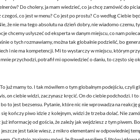
m kelnerów? Do cholery, ja mam wiedzieć, co ja chcę zamówić do pici
z czegoś, co jest w menu? Co jest po prostu? Co według Ciebie b
 Nie, że nie ma tego absolutu na dzień dobry, nie wiadomo czemu,
je chcemy usłyszeć od eksperta w danym miejscu, co nam poleca. T
śnie o tych rozmawiamy, można tak globalnie podzielić, bo genera
uśmiech i nie ma kompetencji. Mi to wystarczy w miejscu, którym prz
mnie przychodzi, potrafił mi opowiedzieć o daniu, to często się okaz
. To już mamy to. I tak mówiłem o tym globalnym podejściu, czyli 
is, on ciebie widzi, zaczynasz kręcić. On do ciebie podchodzi. I t
bo to jest bezsensu. Pytanie, które nic nie wprowadza na reakcję g
 się kończy piwo idzie z kolejnym, widzi że trzeba dolać. Nie zamó
z już informację od gościa, że zależy jak wejdziesz z tym piwem. B
o jeszcze jest takie wiesz, z mikro elementami w odpowiedniej 
wem. Ostatnio znajomy mówi, że Paweł wypiłem 5 litrów i głowa mni