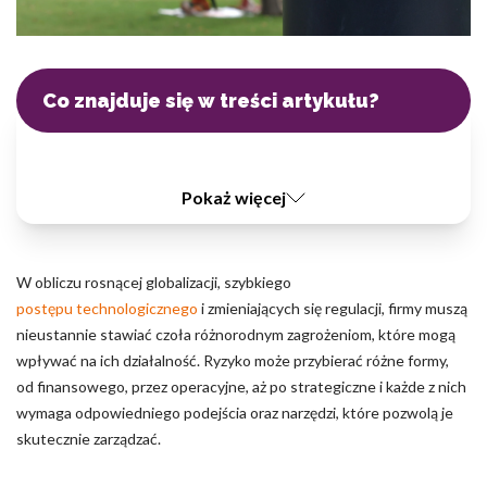
Pliki cookie dotyczące preferencji umożliwiają stronie
zapamiętanie informacji, które zmieniają wygląd lub
funkcjonowanie strony, np. preferowany język lub region, w
którym znajduje się użytkownik.
Co znajduje się w treści artykułu?
Statystyka
Statystyczne pliki cookie pomagają właścicielem stron
internetowych zrozumieć, w jaki sposób różni użytkownicy
Pokaż więcej
zachowują się na stronie, gromadząc i zgłaszając anonimowe
informacje.
W obliczu rosnącej globalizacji, szybkiego
Marketing
postępu technologicznego
i zmieniających się regulacji, firmy muszą
Marketingowe pliki cookie stosowane są w celu śledzenia
nieustannie stawiać czoła różnorodnym zagrożeniom, które mogą
użytkowników na stronach internetowych. Celem jest
wpływać na ich działalność. Ryzyko może przybierać różne formy,
wyświetlanie reklam, które są istotne i interesujące dla
od finansowego, przez operacyjne, aż po strategiczne i każde z nich
poszczególnych użytkowników i tym samym bardziej cenne dla
wymaga odpowiedniego podejścia oraz narzędzi, które pozwolą je
wydawców i reklamodawców strony trzeciej.
skutecznie zarządzać.
Nieklasyfikowane