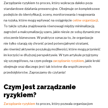
Zarządzanie ryzykiem to proces, który wykracza daleko poza
Nieklasyfikowane pliki cookie, to pliki, które są w procesie
standardowe działania prewencyjne. Obejmuje on kompleksowe
klasyfikowania, wraz z dostawcami poszczególnych ciasteczek.
podejście do identyfikacji, oceny, monitorowania i reagowania
na ryzyka, które mogą wpływać na osiągnięcie
celów organizacji
.
To także sztuka znajdowania równowagi między minimalizacją
Odrzuć
zagrożeń a maksymalizacją szans, jakie niesie ze sobą dynamiczne
Zapisz moje preferencje
otoczenie biznesowe. W praktyce oznacza to, że organizacje
nie tylko starają się chronić przed potencjalnymi stratami,
Akceptuj wszystko
ale również aktywnie poszukują możliwości, które mogą przynieść
im korzyści w dłuższej perspektywie. W tym artykule przyjrzymy
się szczegółowo, na czym polega
zarządzanie ryzykiem
, jakie kroki
obejmuje oraz dlaczego jest tak istotne dla współczesnych
przedsiębiorstw. Zapraszamy do czytania!
Czym jest zarządzanie
ryzykiem?
Zarządzanie ryzykiem
to proces, który pozwala organizacjom