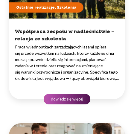
Ostatnie realizacje, Szkolenia
Współpraca zespołu w nadleśnictwie –
relacja ze szkolenia
Praca w jednostkach zarządzających lasami opiera
się przede wszystkim na ludziach, którzy każdego dnia
muszą sprawnie dzielić się informacjami, planować
zadania w terenie oraz reagować na zmieniające
się warunki przyrodnicze i organizacyjne. Specyfika tego
środowiska jest wyjątkowa — łączy obowiązki biurowe,
administracyjne i finansowe z pracą w lesie, często
rozproszoną na dużym obszarze i wymagającą szybkiego
podejmowania decyzji. W takim środowisku
dowiedz się więcej
to nie pojedyncze kompetencje, lecz dobrze…