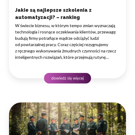
Jakie są najlepsze szkolenia z
automatyzacji? – ranking
W świecie biznesu, w którym tempo zmian wyznaczają
technologia i rosnące oczekiwania klientów, przewagę
budują firmy potrafiące mądrze odciążyć ludzi
od powtarzalnej pracy. Coraz częściej rezygnujemy
z ręcznego wykonywania żmudnych czynności na rzecz
inteligentnych rozwiązań, które przejmują rutynę
i uwalniają czas na zadania naprawdę wymagające
ludzkiego myślenia. Wybór właściwego programu
rozwojowego to decyzja strategiczna — wpływa
dowiedz się więcej
na wydajność zespołów,…