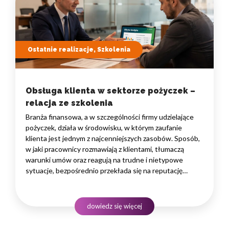
Ostatnie realizacje, Szkolenia
Obsługa klienta w sektorze pożyczek –
relacja ze szkolenia
Branża finansowa, a w szczególności firmy udzielające
pożyczek, działa w środowisku, w którym zaufanie
klienta jest jednym z najcenniejszych zasobów. Sposób,
w jaki pracownicy rozmawiają z klientami, tłumaczą
warunki umów oraz reagują na trudne i nietypowe
sytuacje, bezpośrednio przekłada się na reputację
instytucji i jej wyniki finansowe. Dlatego obsługa klienta
w sektorze pożyczek wymaga nie tylko solidnej wiedzy
produktowej, lecz także rozwiniętych kompetencji
dowiedz się więcej
komunikacyjnych, empatii…