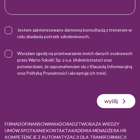
Jestem zainteresowany darmową konsultacją z trenerem w
celu zbadania potrzeb szkoleniowych.
Wyrażam zgodę na przetwarzanie moich danych osobowych
przez Warto Szkolić Sp. z o.o. (Administrator) oraz
potwierdzam, że zapoznałem/am się z
Klauzulą Informacyjną
oraz
Polityką Prywatności
i akceptuję ich treść.
wyślij
FIRMA
DOFINANSOWANIA
DORADZTWO
BAZA WIEDZY
UMÓW SPOTKANIE
KONTAKT
AKADEMIA MENADŻERA HR
KOMPETENCJE Z AUTOMATYZACJI DLA TRANSFORMACJI