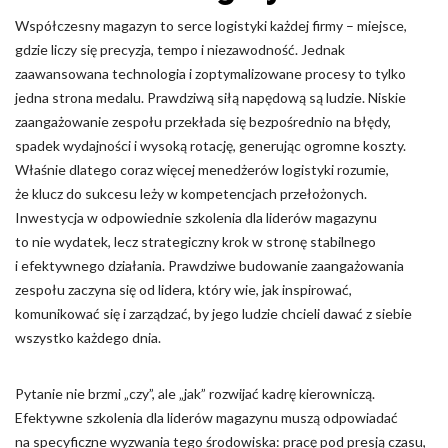
Współczesny magazyn to serce logistyki każdej firmy – miejsce,
Odrzuć
gdzie liczy się precyzja, tempo i niezawodność. Jednak
zaawansowana technologia i zoptymalizowane procesy to tylko
Zapisz moje preferencje
jedna strona medalu. Prawdziwą siłą napędową są ludzie. Niskie
Akceptuj wszystko
zaangażowanie zespołu przekłada się bezpośrednio na błędy,
spadek wydajności i wysoką rotację, generując ogromne koszty.
Właśnie dlatego coraz więcej menedżerów logistyki rozumie,
że klucz do sukcesu leży w kompetencjach przełożonych.
Inwestycja w odpowiednie szkolenia dla liderów magazynu
to nie wydatek, lecz strategiczny krok w stronę stabilnego
i efektywnego działania. Prawdziwe budowanie zaangażowania
zespołu zaczyna się od lidera, który wie, jak inspirować,
komunikować się i zarządzać, by jego ludzie chcieli dawać z siebie
wszystko każdego dnia.
Pytanie nie brzmi „czy”, ale „jak” rozwijać kadrę kierowniczą.
Efektywne szkolenia dla liderów magazynu muszą odpowiadać
na specyficzne wyzwania tego środowiska: pracę pod presją czasu,