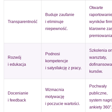
Otwarte
Buduje zaufanie
raportowani
Transparentność
i eliminuje
wyników firm
niepewność.
klarowne za
premiowania
Szkolenia on
Podnosi
Rozwój
warsztaty,
kompetencje
i edukacja
dofinansowa
i satysfakcję z pracy.
kursów.
Pochwały
Wzmacnia
Docenianie
publiczne,
motywację
i feedback
system nagr
i poczucie wartości.
ankiety 360°