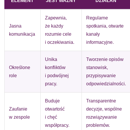
ELEMENT
JEST WAŻNY
DZIAŁAŃ
Zapewnia,
Regularne
Jasna
że każdy
spotkania, otwarte
komunikacja
rozumie cele
kanały
i oczekiwania.
informacyjne.
Unika
Tworzenie opisów
Określone
konfliktów
stanowisk,
role
i podwójnej
przypisywanie
pracy.
odpowiedzialności.
Buduje
Transparentne
Zaufanie
otwartość
decyzje, wspólne
w zespole
i chęć
rozwiązywanie
współpracy.
problemów.