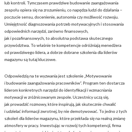
lub kontroli. Tymczasem prawdziwe budowanie zaangażowania
zespołu opiera się na zrozumieniu, co napędza ludzi do działania –
poczucie sensu, docenienie, autonomia czy możliwość rozwoju.
Umiejętność diagnozowania potrzeb motywacyjnych i stosowania
odpowiednich narzędzi, zarówno finansowych,
jak i pozafinansowych, to absolutna podstawa skutecznego
przywództwa. To właśnie te kompetencje odróżniają menedżera
od prawdziwego lidera, a dobrze dobrane szkolenia dla liderów
magazynu są tutaj kluczowe.
Odpowiedzią na te wyzwania jest szkolenie „Motywowanie
i budowanie zaangażowania pracowników”. Program ten dostarcza
liderom konkretnych narzędzi do identyfikacji i wzmacniania
motywacji w zróżnicowanym zespole. Uczestnicy uczą się,
jak prowadzić rozmowy, które inspirują, jak skutecznie chwalić
i udzielać informacji zwrotnej, by nie demotywować. To jedno z tych
szkoleń dla liderów magazynu, które przekłada się na realną zmianę
atmosfery w pracy. Inwestując w rozwój tych kompetencji, firma