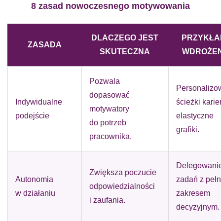
8 zasad nowoczesnego motywowania
DLACZEGO JEST
PRZYKŁA
ZASADA
SKUTECZNA
WDROŻEN
Pozwala
Personalizo
dopasować
Indywidualne
ścieżki karier
motywatory
podejście
elastyczne
do potrzeb
grafiki.
pracownika.
Delegowani
Zwiększa poczucie
Autonomia
zadań z peł
odpowiedzialności
w działaniu
zakresem
i zaufania.
decyzyjnym.