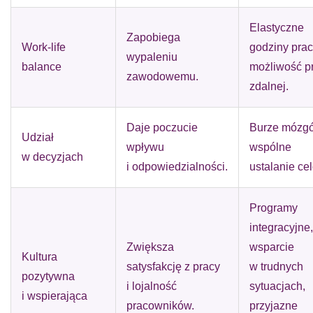
Elastyczne
Zapobiega
Work-life
godziny prac
wypaleniu
balance
możliwość p
zawodowemu.
zdalnej.
Daje poczucie
Burze mózg
Udział
wpływu
wspólne
w decyzjach
i odpowiedzialności.
ustalanie ce
Programy
integracyjne,
Zwiększa
wsparcie
Kultura
satysfakcję z pracy
w trudnych
pozytywna
i lojalność
sytuacjach,
i wspierająca
pracowników.
przyjazne